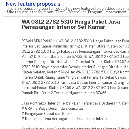
New feature proposals
This is a discussion group for requesting new features to be added to Vanta
if the request is for an import "Filter", "Macro", or "Program" improvement.
WA 0812 2782 5310 Harga Paket Jasa
Pemasangan Interior Set Kamar
PESAN SEKARANG ☏ WA 0812 2782 5310 Harga Paket Jasa Pe
Interior Set Kamar Minimalis Per m2 Di Klaten Utara, Klaten 5743
0812 2782 5310 Harga Paket Jasa Pemasangan Interior Set Kama
Per m2 Di Klaten Utara, Klaten 57433 ☏ WA 0812 2782 5310 Fee
Interior Ruangan Direktur Utama Terdekat Trucuk, Klaten 57467
2782 5310 Biaya Kontraktor Desain Interior Ruangan Direktur Ut
Klaten Selatan, Klaten 57424 ☎ WA 0812 2782 5310 Biaya Kontr
Interior Untuk Ruang Tamu Yang Sempit Per m2 Terdekat Cawas, 
✆ WA 0812 2782 5310 Tarif Jasa Desain Interior Kamar Orang T
Terdekat Pedan, Klaten 57468 ✔ WA 0812 2782 5310 Fee Desain I
Rumah Biru Per m2 Terdekat Ngawen, Klaten 57466
Jasa Kontraktor Interior Terbaik Dan Terpercaya Di daerah Klaten
# GRATIS Biaya Desain dan Konsultasi!
# Pengerjaan Cepat dan Rapih.
# Kami menerima berbagai jenis Jasa desain Interior