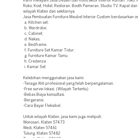
Kami melayani Jasa Desain dan Kontraktor Interior Rumah; Toko; K
Ruko; Kost; Hotel; Restoran; Booth Pameran, Studio TV, Kapal d
wilayah Klaten dan sekitarnya.
Jasa Pembuatan Furniture Meubel Interior Custom berdasarkan or
a. Kitchen set;
b. Wardrobe;
c. Cabinet;
d. Nakas;
e. Bedframe;
f. Furniture Set Kamar Tidur;
g. Furniture Kamar Tamu;
h. Credenza
i. Kamar Set
Kelebihan menggunakan jasa kami:
-Tenaga Ahli profesional yang telah berpengalaman.
-Free survei lokasi. (Wilayah Tertentu)
-Bebas Biaya konsultasi.
-Bergaransi.
-Cara Bayar Fleksibel.
Untuk wilayah Klaten, jasa kami juga meliputi:
Wonosari, Klaten 57473
Wedi, Klaten 57461
Tulung, Klaten 57482