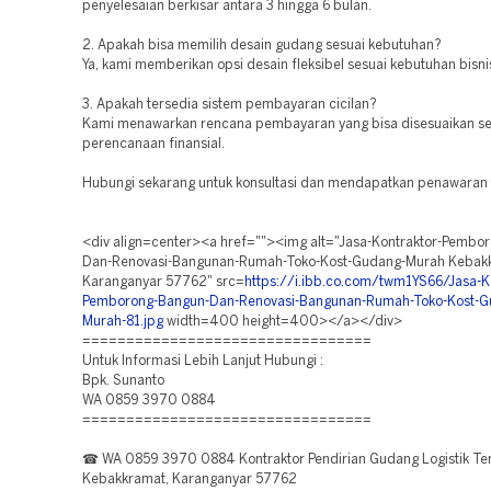
penyelesaian berkisar antara 3 hingga 6 bulan.
2. Apakah bisa memilih desain gudang sesuai kebutuhan?
Ya, kami memberikan opsi desain fleksibel sesuai kebutuhan bisni
3. Apakah tersedia sistem pembayaran cicilan?
Kami menawarkan rencana pembayaran yang bisa disesuaikan se
perencanaan finansial.
Hubungi sekarang untuk konsultasi dan mendapatkan penawaran 
<div align=center><a href=""><img alt="Jasa-Kontraktor-Pembo
Dan-Renovasi-Bangunan-Rumah-Toko-Kost-Gudang-Murah Kebak
Karanganyar 57762" src=
https://i.ibb.co.com/twm1YS66/Jasa-K
Pemborong-Bangun-Dan-Renovasi-Bangunan-Rumah-Toko-Kost-G
Murah-81.jpg
width=400 height=400></a></div>
=================================
Untuk Informasi Lebih Lanjut Hubungi :
Bpk. Sunanto
WA 0859 3970 0884
=================================
☎ WA 0859 3970 0884 Kontraktor Pendirian Gudang Logistik Te
Kebakkramat, Karanganyar 57762