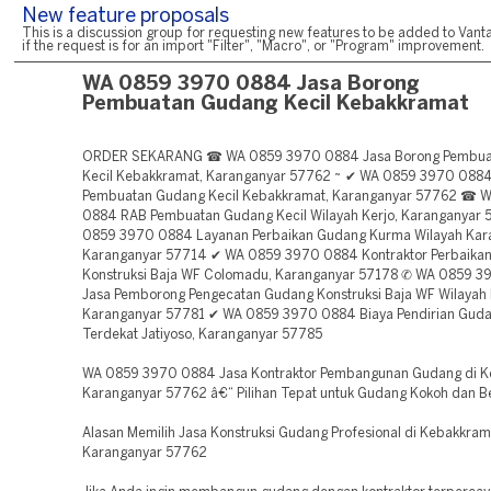
New feature proposals
This is a discussion group for requesting new features to be added to Vanta
if the request is for an import "Filter", "Macro", or "Program" improvement.
WA 0859 3970 0884 Jasa Borong
Pembuatan Gudang Kecil Kebakkramat
ORDER SEKARANG ☎ WA 0859 3970 0884 Jasa Borong Pembua
Kecil Kebakkramat, Karanganyar 57762 ~ ✔ WA 0859 3970 0884
Pembuatan Gudang Kecil Kebakkramat, Karanganyar 57762 ☎ 
0884 RAB Pembuatan Gudang Kecil Wilayah Kerjo, Karanganyar
0859 3970 0884 Layanan Perbaikan Gudang Kurma Wilayah Kar
Karanganyar 57714 ✔ WA 0859 3970 0884 Kontraktor Perbaika
Konstruksi Baja WF Colomadu, Karanganyar 57178 ✆ WA 0859 
Jasa Pemborong Pengecatan Gudang Konstruksi Baja WF Wilayah 
Karanganyar 57781 ✔ WA 0859 3970 0884 Biaya Pendirian Gudan
Terdekat Jatiyoso, Karanganyar 57785
WA 0859 3970 0884 Jasa Kontraktor Pembangunan Gudang di K
Karanganyar 57762 â€“ Pilihan Tepat untuk Gudang Kokoh dan Be
Alasan Memilih Jasa Konstruksi Gudang Profesional di Kebakkram
Karanganyar 57762