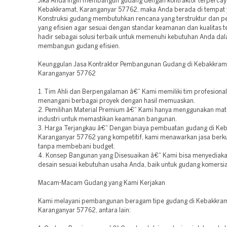
Jika Anda ingin membangun gudang dengan kontraktor terpercay
Kebakkramat, Karanganyar 57762, maka Anda berada di tempat y
Konstruksi gudang membutuhkan rencana yang terstruktur dan p
yang efisien agar sesuai dengan standar keamanan dan kualitas t
hadir sebagai solusi terbaik untuk memenuhi kebutuhan Anda da
membangun gudang efisien.
Keunggulan Jasa Kontraktor Pembangunan Gudang di Kebakkram
Karanganyar 57762
1. Tim Ahli dan Berpengalaman â€“ Kami memiliki tim profesional
menangani berbagai proyek dengan hasil memuaskan.
2. Pemilihan Material Premium â€“ Kami hanya menggunakan mate
industri untuk memastikan keamanan bangunan.
3. Harga Terjangkau â€“ Dengan biaya pembuatan gudang di Ke
Karanganyar 57762 yang kompetitif, kami menawarkan jasa berkua
tanpa membebani budget.
4. Konsep Bangunan yang Disesuaikan â€“ Kami bisa menyediaka
desain sesuai kebutuhan usaha Anda, baik untuk gudang komersia
Macam-Macam Gudang yang Kami Kerjakan
Kami melayani pembangunan beragam tipe gudang di Kebakkram
Karanganyar 57762, antara lain: