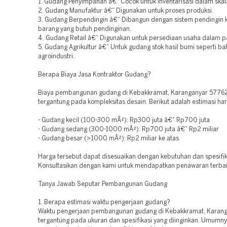
1. Gudang Penyimpanan â€“ Cocok untuk inventarisasi dalam skal
2. Gudang Manufaktur â€“ Digunakan untuk proses produksi.
3. Gudang Berpendingin â€“ Dibangun dengan sistem pendingin 
barang yang butuh pendinginan.
4. Gudang Retail â€“ Digunakan untuk persediaan usaha dalam pa
5. Gudang Agrikultur â€“ Untuk gudang stok hasil bumi seperti b
agroindustri.
Berapa Biaya Jasa Kontraktor Gudang?
Biaya pembangunan gudang di Kebakkramat, Karanganyar 57762 
tergantung pada kompleksitas desain. Berikut adalah estimasi har
- Gudang kecil (100-300 mÂ²): Rp300 juta â€“ Rp700 juta
- Gudang sedang (300-1000 mÂ²): Rp700 juta â€“ Rp2 miliar
- Gudang besar (>1000 mÂ²): Rp2 miliar ke atas
Harga tersebut dapat disesuaikan dengan kebutuhan dan spesifik
Konsultasikan dengan kami untuk mendapatkan penawaran terbai
Tanya Jawab Seputar Pembangunan Gudang
1. Berapa estimasi waktu pengerjaan gudang?
Waktu pengerjaan pembangunan gudang di Kebakkramat, Karan
tergantung pada ukuran dan spesifikasi yang diinginkan. Umumny