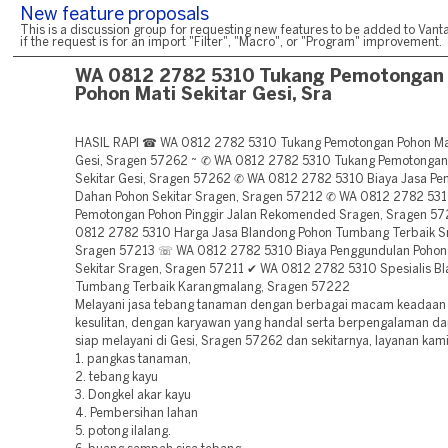
New feature proposals
This is a discussion group for requesting new features to be added to Vanta
if the request is for an import "Filter", "Macro", or "Program" improvement.
WA 0812 2782 5310 Tukang Pemotongan
Pohon Mati Sekitar Gesi, Sra
HASIL RAPI ☎ WA 0812 2782 5310 Tukang Pemotongan Pohon Mat
Gesi, Sragen 57262 ~ ✆ WA 0812 2782 5310 Tukang Pemotongan
Sekitar Gesi, Sragen 57262 ✆ WA 0812 2782 5310 Biaya Jasa P
Dahan Pohon Sekitar Sragen, Sragen 57212 ✆ WA 0812 2782 531
Pemotongan Pohon Pinggir Jalan Rekomended Sragen, Sragen 5
0812 2782 5310 Harga Jasa Blandong Pohon Tumbang Terbaik S
Sragen 57213 ☏ WA 0812 2782 5310 Biaya Penggundulan Poho
Sekitar Sragen, Sragen 57211 ✔ WA 0812 2782 5310 Spesialis B
Tumbang Terbaik Karangmalang, Sragen 57222
Melayani jasa tebang tanaman dengan berbagai macam keadaan 
kesulitan, dengan karyawan yang handal serta berpengalaman dan
siap melayani di Gesi, Sragen 57262 dan sekitarnya, layanan kami
1. pangkas tanaman,
2. tebang kayu
3. Dongkel akar kayu
4. Pembersihan lahan
5. potong ilalang.