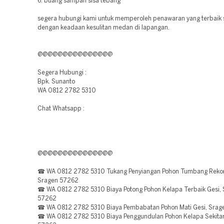
6. buang sampah sisa tebang
segera hubungi kami untuk memperoleh penawaran yang terbaik 
dengan keadaan kesulitan medan di lapangan.
@@@@@@@@@@@@@@@
Segera Hubungi :
Bpk. Sunanto
WA 0812 2782 5310
Chat Whatsapp :
@@@@@@@@@@@@@@@
☎ WA 0812 2782 5310 Tukang Penyiangan Pohon Tumbang Reko
Sragen 57262
☎ WA 0812 2782 5310 Biaya Potong Pohon Kelapa Terbaik Gesi,
57262
☎ WA 0812 2782 5310 Biaya Pembabatan Pohon Mati Gesi, Srag
☎ WA 0812 2782 5310 Biaya Penggundulan Pohon Kelapa Sekitar