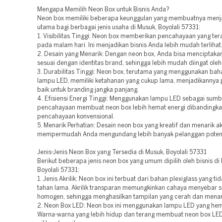
Mengapa Memilih Neon Box untuk Bisnis Anda?
Neon box memiliki beberapa keunggulan yang membuatnya menja
utama bagi berbagai jenis usaha di Musuk, Boyolali 57331:
1. Visibilitas Tinggi: Neon box memberikan pencahayaan yang ter
pada malam hari. Ini menjadikan bisnis Anda lebih mudah terlihat
2. Desain yang Menarik: Dengan neon box, Anda bisa menciptaka
sesuai dengan identitas brand, sehingga lebih mudah diingat ole
3. Durabilitas Tinggi: Neon box, terutama yang menggunakan baha
lampu LED, memiliki ketahanan yang cukup lama, menjadikannya p
baik untuk branding jangka panjang.
4. Efisiensi Energi Tinggi: Menggunakan lampu LED sebagai sumb
pencahayaan membuat neon box lebih hemat energi dibandingk
pencahayaan konvensional.
5. Menarik Perhatian: Desain neon box yang kreatif dan menarik a
mempermudah Anda mengundang lebih banyak pelanggan potens
Jenis-Jenis Neon Box yang Tersedia di Musuk, Boyolali 57331
Berikut beberapa jenis neon box yang umum dipilih oleh bisnis di
Boyolali 57331:
1. Jenis Akrilik: Neon box ini terbuat dari bahan plexiglass yang ti
tahan lama. Akrilik transparan memungkinkan cahaya menyebar 
homogen, sehingga menghasilkan tampilan yang cerah dan menar
2. Neon Box LED: Neon box ini menggunakan lampu LED yang hem
Warna-warna yang lebih hidup dan terang membuat neon box LE