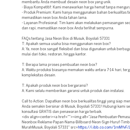
membantu Anda membuat desain neon box yang unik.
- Biaya Kompetitif: Kami menawarkan harga hemat tanpa menguran
- Produk Premium: Kami hanya menggunakan bahan berkualitas ti
memastikan neon box Anda tahan lama.
- Layanan Profesional: Tim kami akan melakukan pemasangan se
dan rapi, memastikan neon box Anda terlihat sempurna.
FAQs tentang Jasa Neon Box di Musuk, Boyolali 57331
T: Apakah semua usaha bisa menggunakan neon box?
A: Ya, neon box sangat fleksibel dan bisa digunakan untuk berbagai
mulai dari toko, restoran, hingga kantor.
T: Berapa lama proses pembuatan neon box?
A: Waktu produksi biasanya memakan waktu antara 7-14 hari, ter
kompleksitas desain.
T: Apakah produk neon box bergaransi?
A: Kami selalu memberikan garansi untuk produk dan instalasi.
Call to Action: Dapatkan neon box berkualitas tinggi yang siap m
Anda semakin bersinar di Musuk, Boyolali 57331! Hubungi kami s
konsultasi GRATIS dan penawaran harga terbaik.
<div align=center><a href=""><img alt="Jasa-Pembuatan-Pema
Neonbox-Reklame-Papan-Nama-Billboard-Neon-Sign-Huruf-Timb
MurahMusuk, Boyolali 57331" src=
https://i.ibb.co.com/1rnMYvF/