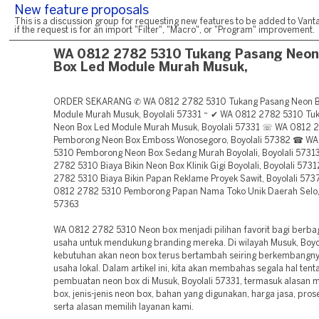
New feature proposals
This is a discussion group for requesting new features to be added to Vanta
if the request is for an import "Filter", "Macro", or "Program" improvement.
WA 0812 2782 5310 Tukang Pasang Neon
Box Led Module Murah Musuk,
ORDER SEKARANG ✆ WA 0812 2782 5310 Tukang Pasang Neon B
Module Murah Musuk, Boyolali 57331 ~ ✔ WA 0812 2782 5310 Tu
Neon Box Led Module Murah Musuk, Boyolali 57331 ☏ WA 0812 
Pemborong Neon Box Emboss Wonosegoro, Boyolali 57382 ☎ W
5310 Pemborong Neon Box Sedang Murah Boyolali, Boyolali 573
2782 5310 Biaya Bikin Neon Box Klinik Gigi Boyolali, Boyolali 57
2782 5310 Biaya Bikin Papan Reklame Proyek Sawit, Boyolali 5
0812 2782 5310 Pemborong Papan Nama Toko Unik Daerah Selo, 
57363
WA 0812 2782 5310 Neon box menjadi pilihan favorit bagi berbag
usaha untuk mendukung branding mereka. Di wilayah Musuk, Boyol
kebutuhan akan neon box terus bertambah seiring berkembangny
usaha lokal. Dalam artikel ini, kita akan membahas segala hal tent
pembuatan neon box di Musuk, Boyolali 57331, termasuk alasan 
box, jenis-jenis neon box, bahan yang digunakan, harga jasa, pros
serta alasan memilih layanan kami.