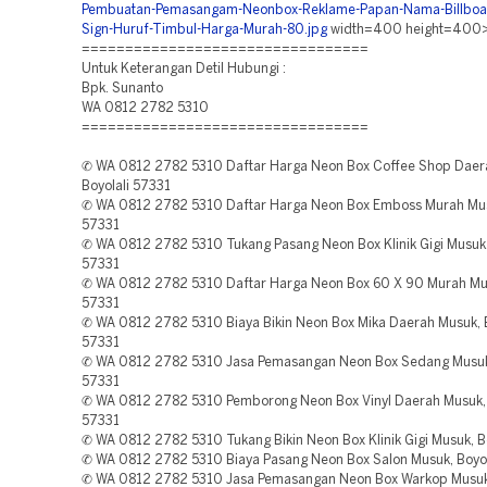
Pembuatan-Pemasangam-Neonbox-Reklame-Papan-Nama-Billboa
Sign-Huruf-Timbul-Harga-Murah-80.jpg
width=400 height=400
=================================
Untuk Keterangan Detil Hubungi :
Bpk. Sunanto
WA 0812 2782 5310
=================================
✆ WA 0812 2782 5310 Daftar Harga Neon Box Coffee Shop Daer
Boyolali 57331
✆ WA 0812 2782 5310 Daftar Harga Neon Box Emboss Murah Musu
57331
✆ WA 0812 2782 5310 Tukang Pasang Neon Box Klinik Gigi Musuk,
57331
✆ WA 0812 2782 5310 Daftar Harga Neon Box 60 X 90 Murah Mus
57331
✆ WA 0812 2782 5310 Biaya Bikin Neon Box Mika Daerah Musuk, B
57331
✆ WA 0812 2782 5310 Jasa Pemasangan Neon Box Sedang Musuk,
57331
✆ WA 0812 2782 5310 Pemborong Neon Box Vinyl Daerah Musuk, 
57331
✆ WA 0812 2782 5310 Tukang Bikin Neon Box Klinik Gigi Musuk, B
✆ WA 0812 2782 5310 Biaya Pasang Neon Box Salon Musuk, Boyol
✆ WA 0812 2782 5310 Jasa Pemasangan Neon Box Warkop Musuk,