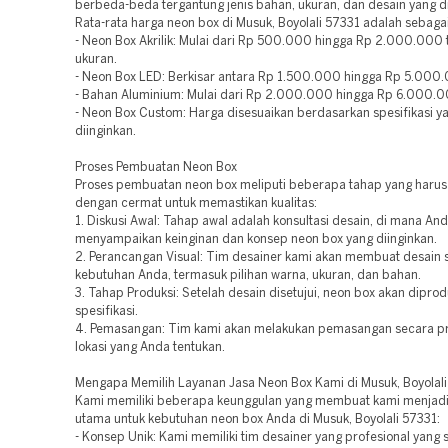
berbeda-beda tergantung jenis bahan, ukuran, dan desain yang di
Rata-rata harga neon box di Musuk, Boyolali 57331 adalah sebagai
- Neon Box Akrilik: Mulai dari Rp 500.000 hingga Rp 2.000.000 
ukuran.
- Neon Box LED: Berkisar antara Rp 1.500.000 hingga Rp 5.000
- Bahan Aluminium: Mulai dari Rp 2.000.000 hingga Rp 6.000.
- Neon Box Custom: Harga disesuaikan berdasarkan spesifikasi y
diinginkan.
Proses Pembuatan Neon Box
Proses pembuatan neon box meliputi beberapa tahap yang harus
dengan cermat untuk memastikan kualitas:
1. Diskusi Awal: Tahap awal adalah konsultasi desain, di mana And
menyampaikan keinginan dan konsep neon box yang diinginkan.
2. Perancangan Visual: Tim desainer kami akan membuat desain 
kebutuhan Anda, termasuk pilihan warna, ukuran, dan bahan.
3. Tahap Produksi: Setelah desain disetujui, neon box akan diprod
spesifikasi.
4. Pemasangan: Tim kami akan melakukan pemasangan secara pro
lokasi yang Anda tentukan.
Mengapa Memilih Layanan Jasa Neon Box Kami di Musuk, Boyolal
Kami memiliki beberapa keunggulan yang membuat kami menjadi 
utama untuk kebutuhan neon box Anda di Musuk, Boyolali 57331:
- Konsep Unik: Kami memiliki tim desainer yang profesional yang 