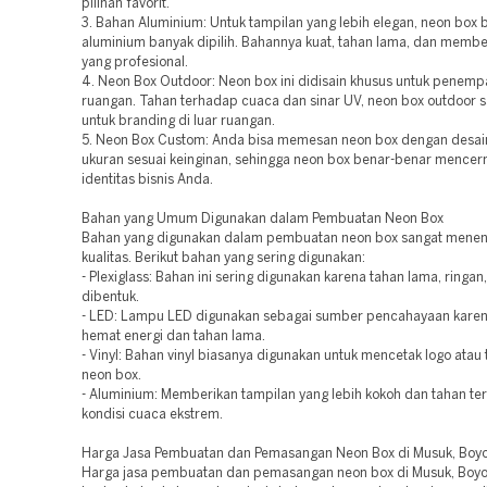
pilihan favorit.
3. Bahan Aluminium: Untuk tampilan yang lebih elegan, neon box
aluminium banyak dipilih. Bahannya kuat, tahan lama, dan memb
yang profesional.
4. Neon Box Outdoor: Neon box ini didisain khusus untuk penemp
ruangan. Tahan terhadap cuaca dan sinar UV, neon box outdoor s
untuk branding di luar ruangan.
5. Neon Box Custom: Anda bisa memesan neon box dengan desain
ukuran sesuai keinginan, sehingga neon box benar-benar mence
identitas bisnis Anda.
Bahan yang Umum Digunakan dalam Pembuatan Neon Box
Bahan yang digunakan dalam pembuatan neon box sangat menen
kualitas. Berikut bahan yang sering digunakan:
- Plexiglass: Bahan ini sering digunakan karena tahan lama, ringa
dibentuk.
- LED: Lampu LED digunakan sebagai sumber pencahayaan karen
hemat energi dan tahan lama.
- Vinyl: Bahan vinyl biasanya digunakan untuk mencetak logo atau
neon box.
- Aluminium: Memberikan tampilan yang lebih kokoh dan tahan t
kondisi cuaca ekstrem.
Harga Jasa Pembuatan dan Pemasangan Neon Box di Musuk, Boyo
Harga jasa pembuatan dan pemasangan neon box di Musuk, Boyol