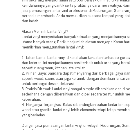
vinil sekarang menjadi salah satu opsi banyak diminati dikarenak
keindahannya yang cantik serta praktisnya cara merawatnya. Ka
jasa pemasangan lantai vinil profesional di Pedurungan, Semara
bersedia membantu Anda mewujudkan suasana tempat yang leb
dan indah.
Alasan Memilih Lantai Vinyl?
Lantai vinyl menyediakan banyak kekuatan yang menjadikannya s
utama banyak orang. Berikut sejumlah alasan mengapa Kamu har
memikirkan menggunakan lantai vinyl:
1. Tahan Lama: Lantai vinyl dikenal akan kekuatan terhadap gores
dan kotoran. Ini menjadikannya opsi terbaik untuk area yang berakt
seperti ruang tamu, kitchen, atau toilet.
2. Pilihan Gaya: Saudara dapat menyaring dari berbagai gaya dan
seperti wood, stone, atau juga keramik, dengan demikian lantai vin
untuk berbagai desain dekorasi.
3. Praktis Dirawat: Lantai vinyl sangat simple dibersihkan dan dipe
sederhana dengan dibersihkan dan dipel secara teratur untuk m
kebersihan.
4. Harganya Terjangkau: Kalau dibandingkan bahan lantai lain sepe
wood atau granite, lantai vinyl lebih ekonomis tetapi tetap membe
yang berkelas.
Dengan jasa pemasangan lantai vinyl di wilayah Pedurungan, Se