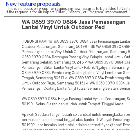
New feature proposals
This is a discussion group for requesting new features to be added to Vanta
if the request is for an import "Filter", "Macro", or "Program" improvement.
WA 0859 3970 0884 Jasa Pemasangan
Lantai Vinyl Untuk Outdoor Ped
HUBUNGI KAMI ☏ WA 0859 3970 0884 Jasa Pemasangan Lantai 
Outdoor Pedurungan, Semarang 50199 ~ ☎ WA 0859 3970 088
Pemasangan Lantai Vinyl Untuk Outdoor Pedurungan, Semarang
0859 3970 0884 Borongan Pasang Vinyl Pelapis Lantai Untuk Ou
Semarang Selatan, Semarang 50246 ✔ WA 0859 3970 0884 Ja
Pemasangan Stiker Lantai Vinyl Untuk Pabrik Ngaliyan, Semaran
0859 3970 0884 Pemborong Coating Lantai Vinyl Lembaran Se
Tengah, Semarang 50613 ✔ WA 0859 3970 0884 Pemborong Viny
Untuk Outdoor Tugu, Semarang 50151 ✔ WA 0859 3970 0884 Ja
Pemasangan Coating Lantai Vinyl Futsal Semarang Selatan, Sem
WA 0859 3970 0884 Harga Pasang Lantai Vynil di Pedurungan, 
50199 - Solusi Elegan dan Mudah untuk Tempat Tinggal Anda
Apakah Saudara tengah butuh solusi ideal untuk meningkatkan p
permukaan lantai tempat tinggal atau kantor di Wilayah Pedurun
50199? Jasa instalasi lantai vinil adalah alternatif yang tepat! Pe