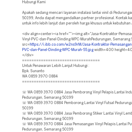
Hubungi Kami
Apakah sedang mencari layanan instalasi lantai vinil di Pedurun
50199, Anda dapat mengandalkan partner profesional. Kontak k
untuk info lebih lanjut dan peroleh harga khusus untuk kebutuhan
<div align=center><a href=""><img alt="Jasa-Kontraktor-Pemasa
Vinyl-PVC-dan-Panel-Dinding-WPC-MurahPedurungan, Semarang
src=
https://i.ibb.co.com/w2ns9rM/Jasa-Kontraktor-Pemasangan-L
PVC-dan-Panel-Dinding-WPC-Murah-55.jpg
width=400 height=4
</div>
=================================
Untuk Penawaran Lebih Lanjut Hubungi :
Bpk. Sunanto
WA 0859 3970 0884
=================================
☏ WA 0859 3970 0884 Jasa Pemborong Vinyl Pelapis Lantai Indu
Pedurungan, Semarang 50199
☏ WA 0859 3970 0884 Pemborong Lantai Vinyl Futsal Pedurung
50199
☏ WA 0859 3970 0884 Jasa Pemborong Stiker Lantai Vinyl Lem
Pedurungan, Semarang 50199
☏ WA 0859 3970 0884 Jasa Pemasangan Vinyl Pelapis Lantai Pu
Pedurungan, Semarang 50199