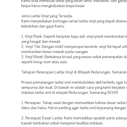
Kamu bisa membuat lantai yang tahan lama, menawan, dan gamp
tanpa harus menghabiskan biaya besar.
Jenis Lantai Vinyl yang Tersedia
Kami menyediakan berbagai varian lantai vinyl yang dapat dises
kebutuhan dan gaya Kamu:
1. Vinyl Plank: Seperti tampilan kayu asli, vinyl plank memberikan 
yang hangat dan mewah.
2. Vinyl Tile: Dengan motif menyerupai keramik, vinyl tile tepat un
memberikan kesan mewah pada ruangan.
3. Vinyl Sheet: Bentuknya broad yang sesuai untuk penempatan di
seperti living room atau aula.
Tahapan Penerapan Lantai Vinyl di Wilayah Pedurungan, Semara
Proses pemasangan lantai vinil membutuhkan skill tertentu agar h
sempurna dan kuat. Di bawah ini adalah cara yang kami kerjakan
instalasi lantai vinil di wilayah Pedurungan, Semarang 50199:
1. Persiapan: Tahap awal dengan memastikan bahwa dasar lantai 
debu dan halus. Hal ini penting agar lantai vinil terpasang dengan 
2. Persiapan Dasar Lantai: Kami memastikan apakah perlu adanya
bawah tambahan untuk menjamin kualitas instalasi.