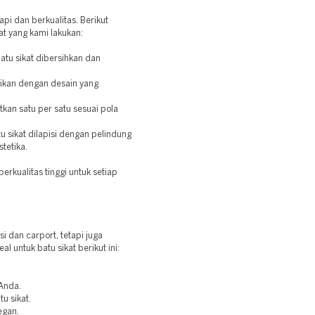
pi dan berkualitas. Berikut
t yang kami lakukan:
atu sikat dibersihkan dan
aikan dengan desain yang
tkan satu per satu sesuai pola
u sikat dilapisi dengan pelindung
tetika.
rkualitas tinggi untuk setiap
si dan carport, tetapi juga
al untuk batu sikat berikut ini:
 Anda.
u sikat.
egan.