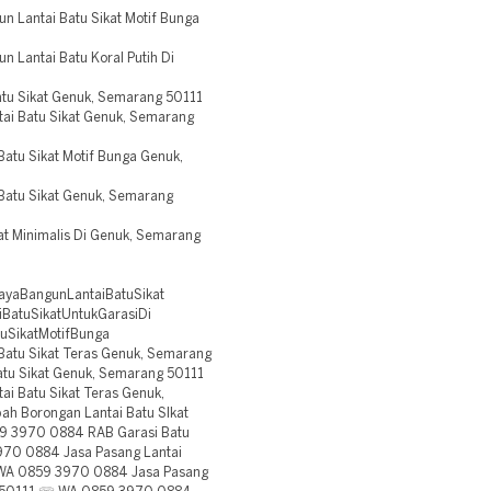
 Lantai Batu Sikat Motif Bunga
Lantai Batu Koral Putih Di
u Sikat Genuk, Semarang 50111
i Batu Sikat Genuk, Semarang
tu Sikat Motif Bunga Genuk,
atu Sikat Genuk, Semarang
t Minimalis Di Genuk, Semarang
ayaBangunLantaiBatuSikat
BatuSikatUntukGarasiDi
uSikatMotifBunga
atu Sikat Teras Genuk, Semarang
u Sikat Genuk, Semarang 50111
 Batu Sikat Teras Genuk,
 Borongan Lantai Batu SIkat
59 3970 0884 RAB Garasi Batu
70 0884 Jasa Pasang Lantai
 WA 0859 3970 0884 Jasa Pasang