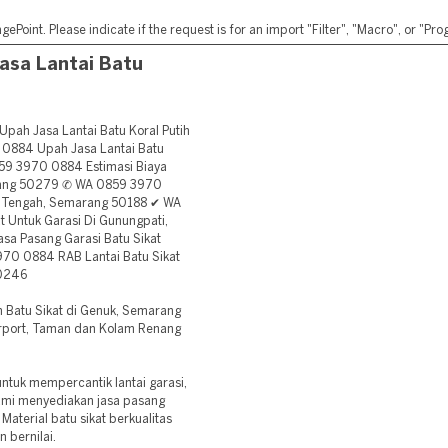
ePoint. Please indicate if the request is for an import "Filter", "Macro", or "P
sa Lantai Batu
 Jasa Lantai Batu Koral Putih
0884 Upah Jasa Lantai Batu
59 3970 0884 Estimasi Biaya
arang 50279 ✆ WA 0859 3970
g Tengah, Semarang 50188 ✔ WA
 Untuk Garasi Di Gunungpati,
 Pasang Garasi Batu Sikat
70 0884 RAB Lantai Batu Sikat
50246
Batu Sikat di Genuk, Semarang
Carport, Taman dan Kolam Renang
ntuk mempercantik lantai garasi,
Kami menyediakan jasa pasang
Material batu sikat berkualitas
 bernilai.