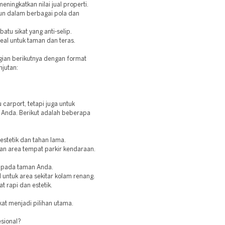
ningkatkan nilai jual properti.
usun dalam berbagai pola dan
atu sikat yang anti-selip.
deal untuk taman dan teras.
bagian berikutnya dengan format
njutan:
 carport, tetapi juga untuk
i Anda. Berikut adalah beberapa
 estetik dan tahan lama.
an area tempat parkir kendaraan.
 pada taman Anda.
l untuk area sekitar kolam renang.
t rapi dan estetik.
t menjadi pilihan utama.
sional?