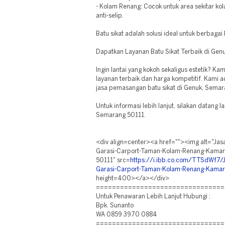
- Kolam Renang: Cocok untuk area sekitar k
anti-selip.
Batu sikat adalah solusi ideal untuk berbagai
Dapatkan Layanan Batu Sikat Terbaik di Gen
Ingin lantai yang kokoh sekaligus estetik? 
layanan terbaik dan harga kompetitif. Kami a
jasa pemasangan batu sikat di Genuk, Semar
Untuk informasi lebih lanjut, silakan datang 
Semarang 50111.
<div align=center><a href=""><img alt="Jasa
Garasi-Carport-Taman-Kolam-Renang-Kamar
50111" src=
https://i.ibb.co.com/TTSdWf7/J
Garasi-Carport-Taman-Kolam-Renang-Kamar
height=400></a></div>
================================
Untuk Penawaran Lebih Lanjut Hubungi :
Bpk. Sunanto
WA 0859 3970 0884
================================