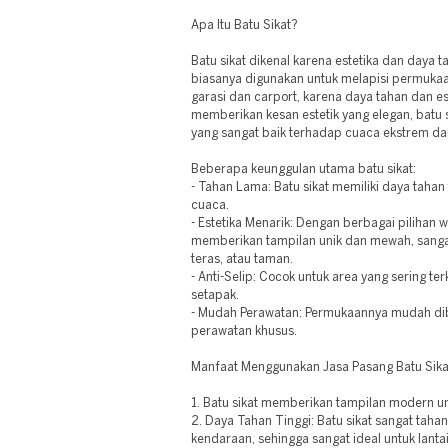
Apa Itu Batu Sikat?
Batu sikat dikenal karena estetika dan daya t
biasanya digunakan untuk melapisi permukaan
garasi dan carport, karena daya tahan dan es
memberikan kesan estetik yang elegan, batu s
yang sangat baik terhadap cuaca ekstrem da
Beberapa keunggulan utama batu sikat:
- Tahan Lama: Batu sikat memiliki daya tahan
cuaca.
- Estetika Menarik: Dengan berbagai pilihan w
memberikan tampilan unik dan mewah, sangat
teras, atau taman.
- Anti-Selip: Cocok untuk area yang sering terk
setapak.
- Mudah Perawatan: Permukaannya mudah di
perawatan khusus.
Manfaat Menggunakan Jasa Pasang Batu Sika
1. Batu sikat memberikan tampilan modern un
2. Daya Tahan Tinggi: Batu sikat sangat tah
kendaraan, sehingga sangat ideal untuk lantai