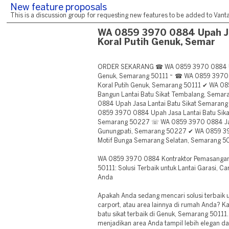
New feature proposals
This is a discussion group for requesting new features to be added to Vantag
WA 0859 3970 0884 Upah Ja
Koral Putih Genuk, Semar
ORDER SEKARANG ☎ WA 0859 3970 0884 Upah
Genuk, Semarang 50111 ~ ☎ WA 0859 3970 
Koral Putih Genuk, Semarang 50111 ✔ WA 08
Bangun Lantai Batu Sikat Tembalang, Sem
0884 Upah Jasa Lantai Batu Sikat Semaran
0859 3970 0884 Upah Jasa Lantai Batu Sikat
Semarang 50227 ☏ WA 0859 3970 0884 Jasa
Gunungpati, Semarang 50227 ✔ WA 0859 39
Motif Bunga Semarang Selatan, Semarang 
WA 0859 3970 0884 Kontraktor Pemasangan 
50111: Solusi Terbaik untuk Lantai Garasi, 
Anda
Apakah Anda sedang mencari solusi terbaik u
carport, atau area lainnya di rumah Anda? 
batu sikat terbaik di Genuk, Semarang 50111. 
menjadikan area Anda tampil lebih elegan dan