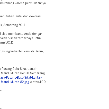
olam renang karena permukaannya
 kebutuhan lantai dan dekorasi.
uk, Semarang 50111
Kami siap membantu Anda dengan
dalah pilihan terpercaya untuk
ang 50111.
langsung ke kantor kami di Genuk,
-Pasang-Batu-Sikat-Lantai-
-Mandi-Murah Genuk, Semarang
asa-Pasang-Batu-Sikat-Lantai-
-Mandi-Murah-82.jpg
width=400
=
=