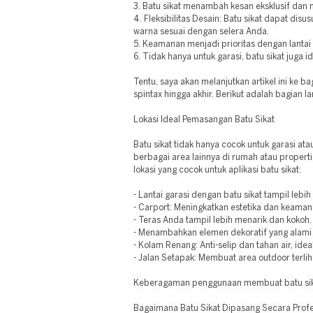
3. Batu sikat menambah kesan eksklusif dan me
4. Fleksibilitas Desain: Batu sikat dapat dis
warna sesuai dengan selera Anda.
5. Keamanan menjadi prioritas dengan lantai b
6. Tidak hanya untuk garasi, batu sikat juga i
Tentu, saya akan melanjutkan artikel ini ke 
spintax hingga akhir. Berikut adalah bagian la
Lokasi Ideal Pemasangan Batu Sikat
Batu sikat tidak hanya cocok untuk garasi atau
berbagai area lainnya di rumah atau propert
lokasi yang cocok untuk aplikasi batu sikat:
- Lantai garasi dengan batu sikat tampil lebih
- Carport: Meningkatkan estetika dan keaman
- Teras Anda tampil lebih menarik dan kokoh.
- Menambahkan elemen dekoratif yang alami
- Kolam Renang: Anti-selip dan tahan air, idea
- Jalan Setapak: Membuat area outdoor terliha
Keberagaman penggunaan membuat batu sika
Bagaimana Batu Sikat Dipasang Secara Profe