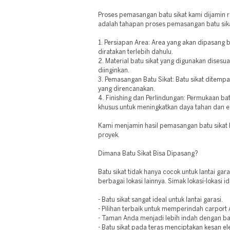
Proses pemasangan batu sikat kami dijamin ra
adalah tahapan proses pemasangan batu sika
1. Persiapan Area: Area yang akan dipasang b
diratakan terlebih dahulu.
2. Material batu sikat yang digunakan disesu
diinginkan.
3. Pemasangan Batu Sikat: Batu sikat ditempa
yang direncanakan.
4. Finishing dan Perlindungan: Permukaan bat
khusus untuk meningkatkan daya tahan dan es
Kami menjamin hasil pemasangan batu sikat be
proyek.
Dimana Batu Sikat Bisa Dipasang?
Batu sikat tidak hanya cocok untuk lantai gara
berbagai lokasi lainnya. Simak lokasi-lokasi ide
- Batu sikat sangat ideal untuk lantai garasi.
- Pilihan terbaik untuk memperindah carport
- Taman Anda menjadi lebih indah dengan bat
- Batu sikat pada teras menciptakan kesan el