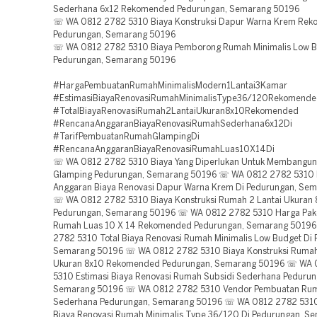
Sederhana 6x12 Rekomended Pedurungan, Semarang 50196
☏ WA 0812 2782 5310 Biaya Konstruksi Dapur Warna Krem Re
Pedurungan, Semarang 50196
☏ WA 0812 2782 5310 Biaya Pemborong Rumah Minimalis Low 
Pedurungan, Semarang 50196
#HargaPembuatanRumahMinimalisModern1Lantai3Kamar
#EstimasiBiayaRenovasiRumahMinimalisType36/120Rekomend
#TotalBiayaRenovasiRumah2LantaiUkuran8x10Rekomended
#RencanaAnggaranBiayaRenovasiRumahSederhana6x12Di
#TarifPembuatanRumahGlampingDi
#RencanaAnggaranBiayaRenovasiRumahLuas10X14Di
☏ WA 0812 2782 5310 Biaya Yang Diperlukan Untuk Membangu
Glamping Pedurungan, Semarang 50196 ☏ WA 0812 2782 5310
Anggaran Biaya Renovasi Dapur Warna Krem Di Pedurungan, Se
☏ WA 0812 2782 5310 Biaya Konstruksi Rumah 2 Lantai Ukuran 
Pedurungan, Semarang 50196 ☏ WA 0812 2782 5310 Harga Pak
Rumah Luas 10 X 14 Rekomended Pedurungan, Semarang 5019
2782 5310 Total Biaya Renovasi Rumah Minimalis Low Budget Di 
Semarang 50196 ☏ WA 0812 2782 5310 Biaya Konstruksi Rumah
Ukuran 8x10 Rekomended Pedurungan, Semarang 50196 ☏ WA 
5310 Estimasi Biaya Renovasi Rumah Subsidi Sederhana Pedurun
Semarang 50196 ☏ WA 0812 2782 5310 Vendor Pembuatan Rum
Sederhana Pedurungan, Semarang 50196 ☏ WA 0812 2782 5310
Biaya Renovasi Rumah Minimalis Type 36/120 Di Pedurungan, S