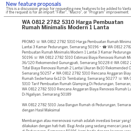
New feature proposals
This is a discussion group for requesting new features to be added to Vanta
if the request is for an import "Filter", "Macro", or "Program" improvement.
WA 0812 2782 5310 Harga Pembuatan
Rumah Minimalis Modern 1 Lanta
PROMO ☏ WA 0812 2782 5310 Harga Pembuatan Rumah Minimal
Lantai 3 Kamar Pedurungan, Semarang 50196 ~ ☎ WA 0812 278
Pembuatan Rumah Minimalis Modern 1 Lantai 3 Kamar Pedurung
50196 ☏ WA 0812 2782 5310 Estimasi Biaya Renovasi Rumah Mi
36/120 Rekomended Gunungpati, Semarang 50228 ✆ WA 0812 
Total Biaya Renovasi Rumah 2 Lantai Ukuran 8x10 Rekomended C
Semarang 50257 ✔ WA 0812 2782 5310 Rencana Anggaran Biay
Rumah Sederhana 6x12 Di Tembalang, Semarang 50277 ☏ WA 
5310 Tarif Pembuatan Rumah Glamping Di Pedurungan, Semara
WA 0812 2782 5310 Rencana Anggaran Biaya Renovasi Rumah Lu
Di Ngaliyan, Semarang 50189
WA 0812 2782 5310 Jasa Bangun Rumah di Pedurungan, Semara
dengan Hasil Maksimal
Membangun atau merenovasi rumah adalah investasi besar yang 
dilakukan dengan hati-hati. Bagi Anda yang sedang mencari jasa