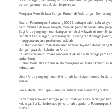
di Pedurungan, Semarang 50196, kami hadir dengan layanan yan
berpengalaman, cepat, dan terpercaya.
Mengapa Memilih Jasa Bangun Rumah di Pedurungan, Semarang
Daerah Pedurungan, Semarang 50196, sebagai salah satu wilaya
pertumbuhan di Jawa Tengah, memiliki prospek cerah untuk prope
Bagi Anda yang ingin membangun rumah di wilayah ini, memilih ja
rumah di Pedurungan, Semarang 50196 yang tepat sangat penting.
menggunakan jasa profesional adalah:
- Custom desain rumah: Kami menawarkan layanan desain yang fl
dengan gaya dan kebutuhan Anda.
- Kualitas terjamin: Proses renovasi dilakukan oleh tenaga profesi
sudah teruji.
- Bahan berkualitas: Kami selalu menggunakan bahan konstruksi t
kebutuhan.
Untuk Anda yang ingin memiliki rumah, kami siap membantu dari 
selesai.
Jenis, Model, dan Tipe Rumah di Pedurungan, Semarang 50196
Kami menyediakan berbagai jenis rumah yang sesuai dengan keb
keluarga. Berikut beberapa jenis rumah populer di Pedurungan,
50196: