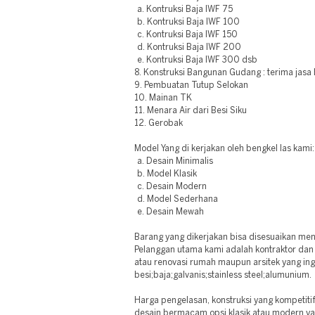
a. Kontruksi Baja IWF 75
b. Kontruksi Baja IWF 100
c. Kontruksi Baja IWF 150
d. Kontruksi Baja IWF 200
e. Kontruksi Baja IWF 300 dsb
8. Konstruksi Bangunan Gudang : terima jasa
9. Pembuatan Tutup Selokan
10. Mainan TK
11. Menara Air dari Besi Siku
12. Gerobak
Model Yang di kerjakan oleh bengkel las kami:
a. Desain Minimalis
b. Model Klasik
c. Desain Modern
d. Model Sederhana
e. Desain Mewah
Barang yang dikerjakan bisa disesuaikan me
Pelanggan utama kami adalah kontraktor da
atau renovasi rumah maupun arsitek yang ing
besi;baja;galvanis;stainless steel;alumunium.
Harga pengelasan, konstruksi yang kompetiti
desain bermacam opsi klasik atau modern ya