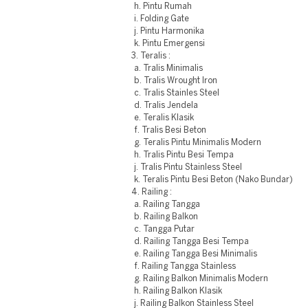
h. Pintu Rumah
i. Folding Gate
j. Pintu Harmonika
k. Pintu Emergensi
3. Teralis :
a. Tralis Minimalis
b. Tralis Wrought Iron
c. Tralis Stainles Steel
d. Tralis Jendela
e. Teralis Klasik
f. Tralis Besi Beton
g. Teralis Pintu Minimalis Modern
h. Tralis Pintu Besi Tempa
j. Tralis Pintu Stainless Steel
k. Teralis Pintu Besi Beton (Nako Bundar)
4. Railing :
a. Railing Tangga
b. Railing Balkon
c. Tangga Putar
d. Railing Tangga Besi Tempa
e. Railing Tangga Besi Minimalis
f. Railing Tangga Stainless
g. Railing Balkon Minimalis Modern
h. Railing Balkon Klasik
j. Railing Balkon Stainless Steel