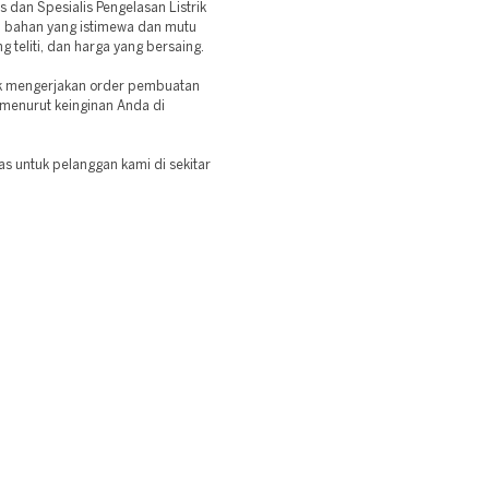
dan Spesialis Pengelasan Listrik
n bahan yang istimewa dan mutu
 teliti, dan harga yang bersaing.
k mengerjakan order pembuatan
l menurut keinginan Anda di
as untuk pelanggan kami di sekitar