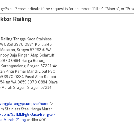
ePoint. Please indicate if the request is for an import "Filter", "Macro", or "P
tor Railing
l
ailing Tangga Kaca Stainless
 WA 0859 3970 0884 Kontraktor
at Masaran, Sragen 57282 ✆ WA
py Baja Ringan Atap Solartuff
 3970 0884 Harga Borong
h Karangmalang, Sragen 57221 ☎
an Pintu Kamar Mandi Lipat PVC
59 3970 0884 Pusat Atap Kanopi
7254 ☎ WA 0859 3970 0884 Biaya
me Murah Sragen, Sragen 57214
pasangplafongypsumpvc/home
">
um Stainless Steel Harga Murah
.co.com/93fMMPgG/Jasa-Bengkel-
ga-Murah-21.jpg
width=400