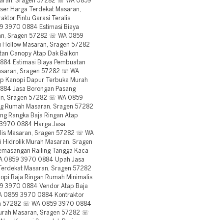
saran, Sragen 57282 ☏ WA 0859
ser Harga Terdekat Masaran,
or Pintu Garasi Teralis
9 3970 0884 Estimasi Biaya
ran, Sragen 57282 ☏ WA 0859
i Hollow Masaran, Sragen 57282
an Canopy Atap Dak Balkon
84 Estimasi Biaya Pembuatan
Masaran, Sragen 57282 ☏ WA
p Kanopi Dapur Terbuka Murah
884 Jasa Borongan Pasang
ran, Sragen 57282 ☏ WA 0859
ng Rumah Masaran, Sragen 57282
g Rangka Baja Ringan Atap
3970 0884 Harga Jasa
lis Masaran, Sragen 57282 ☏ WA
i Hidrolik Murah Masaran, Sragen
masangan Railing Tangga Kaca
WA 0859 3970 0884 Upah Jasa
Terdekat Masaran, Sragen 57282
pi Baja Ringan Rumah Minimalis
9 3970 0884 Vendor Atap Baja
A 0859 3970 0884 Kontraktor
gen 57282 ☏ WA 0859 3970 0884
Murah Masaran, Sragen 57282 ☏