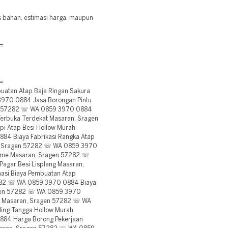
is bahan, estimasi harga, maupun
=
=
atan Atap Baja Ringan Sakura
970 0884 Jasa Borongan Pintu
gen 57282 ☏ WA 0859 3970 0884
erbuka Terdekat Masaran, Sragen
 Atap Besi Hollow Murah
4 Biaya Fabrikasi Rangka Atap
n, Sragen 57282 ☏ WA 0859 3970
lume Masaran, Sragen 57282 ☏
agar Besi Lisplang Masaran,
si Biaya Pembuatan Atap
282 ☏ WA 0859 3970 0884 Biaya
ragen 57282 ☏ WA 0859 3970
r Masaran, Sragen 57282 ☏ WA
ing Tangga Hollow Murah
84 Harga Borong Pekerjaan