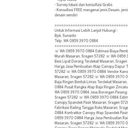
- Survey lokasi dan konsultasi Gratis
- Konsultasi FREE mengenai jenis Desain, jen
desain sendiri
================================
Untuk Informasi Lebih Lanjut Hubungi :
Bpk. Sunanto
Telp. WA 0859 3970 0884
================================
☏ WA 0859 3970 0884 Estimasi Biaya Pembu
Murah Masaran, Sragen 57282 ☏ WA 0859 3
Besi Lipat Dorong Terdekat Masaran, Sra
Harga Jasa Pembuatan Atap Canopy Dapur T
57282 ☏ WA 0859 3970 0884 Vendor Kanopi
Masaran, Sragen 57282 ☏ WA 0859 3970 088
Baja Ringan Bentuk Limas Terdekat Masara
0884 Pusat Rangka Atap Baja Ringan Zinca
WA 0859 3970 0884 Jasa Borongan Pasang P
Sragen 57282 ☏ WA 0859 3970 0884 Estima
Canopy Spandek Pasir Masaran, Sragen 57
Fabrikasi Railing Tangga Ruko Masaran, S
0884 Kontraktor Canopy Atap Spandek Pasi
0859 3970 0884 Harga Jasa Pembuatan Rail
Masaran, Sragen 57282 ☏ WA 0859 3970 08