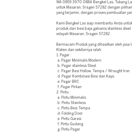
WA 0859 3970 0884 Bengkel Las, Tukang Las 
untuk Masaran, Sragen 57282 dengan piliha
yang terjamin, dengan proses pembuatan yang
Kami Bengkel Las siap membantu Anda untu
produk dari besi;baja;galvanis;stainless stee
wilayah Masaran, Sragen 57282.
Bermacam Produk yang dihasilkan oleh jasa l
Klaten dan sekitarnya ialah:
1. Pagar :
a. Pagar Minimalis Modern
b. Pagar stainless Steel
c. Pagar Besi Hollow, Tempa / Wrought Iron
d. Pagar Kombinasi Besi dan Kayu
e. Pagar BRC
f. Pagar Pirkan
2. Pintu :
a. Pintu Minimalis
b. Pintu Stainless
c. Pintu Besi Tempa
d. Folding Door
e. Pintu Garasi
f. Pintu Gudang
g. Pintu Pagar