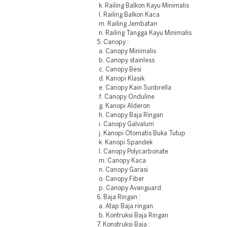
k. Railing Balkon Kayu Minimalis
l. Railing Balkon Kaca
m. Railing Jembatan
n. Railing Tangga Kayu Minimalis
5. Canopy :
a. Canopy Minimalis
b. Canopy stainless
c. Canopy Besi
d. Kanopi Klasik
e. Canopy Kain Sunbrella
f. Canopy Onduline
g. Kanopi Alderon
h. Canopy Baja Ringan
i. Canopy Galvalum
j. Kanopi Otomatis Buka Tutup
k. Kanopi Spandek
l. Canopy Polycarbonate
m. Canopy Kaca
n. Canopy Garasi
o. Canopy Fiber
p. Canopy Avanguard
6. Baja Ringan :
a. Atap Baja ringan
b. Kontruksi Baja Ringan
7. Konstruksi Baja :