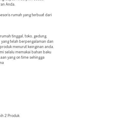
ran Anda.
soris rumah yang terbuat dari
umah tinggal, toko, gedung,
ja yang telah berpengalaman dan
 produk menurut keinginan anda.
ami selalu memakai bahan baku
jaan yang on time sehingga
ama
ih 2 Produk