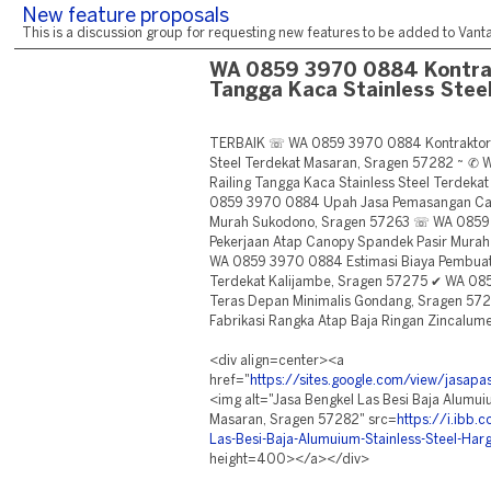
New feature proposals
This is a discussion group for requesting new features to be added to Vantag
WA 0859 3970 0884 Kontrak
Tangga Kaca Stainless Stee
TERBAIK ☏ WA 0859 3970 0884 Kontraktor R
Steel Terdekat Masaran, Sragen 57282 ~ ✆
Railing Tangga Kaca Stainless Steel Terdek
0859 3970 0884 Upah Jasa Pemasangan Cano
Murah Sukodono, Sragen 57263 ☏ WA 0859
Pekerjaan Atap Canopy Spandek Pasir Mura
WA 0859 3970 0884 Estimasi Biaya Pembuat
Terdekat Kalijambe, Sragen 57275 ✔ WA 08
Teras Depan Minimalis Gondang, Sragen 5
Fabrikasi Rangka Atap Baja Ringan Zincalu
<div align=center><a
href="
https://sites.google.com/view/jasa
<img alt="Jasa Bengkel Las Besi Baja Alumui
Masaran, Sragen 57282" src=
https://i.ibb
Las-Besi-Baja-Alumuium-Stainless-Steel-Har
height=400></a></div>