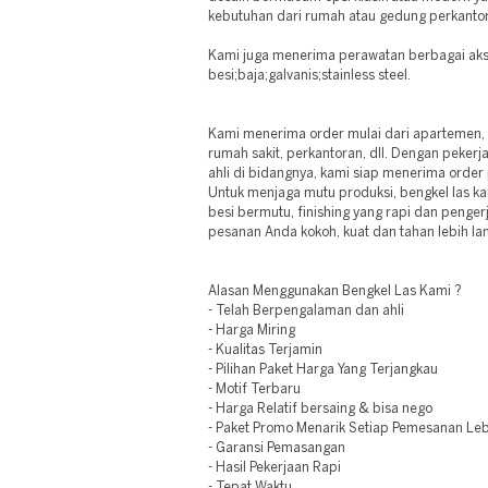
kebutuhan dari rumah atau gedung perkanto
Kami juga menerima perawatan berbagai akse
besi;baja;galvanis;stainless steel.
Kami menerima order mulai dari apartemen, r
rumah sakit, perkantoran, dll. Dengan peker
ahli di bidangnya, kami siap menerima order
Untuk menjaga mutu produksi, bengkel las k
besi bermutu, finishing yang rapi dan penger
pesanan Anda kokoh, kuat dan tahan lebih l
Alasan Menggunakan Bengkel Las Kami ?
- Telah Berpengalaman dan ahli
- Harga Miring
- Kualitas Terjamin
- Pilihan Paket Harga Yang Terjangkau
- Motif Terbaru
- Harga Relatif bersaing & bisa nego
- Paket Promo Menarik Setiap Pemesanan Leb
- Garansi Pemasangan
- Hasil Pekerjaan Rapi
- Tepat Waktu