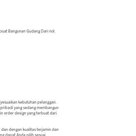
 buat Bangunan Gudang Dari nol.
nyesuaikan kebutuhan pelanggan.
n pribadi yang sedang membangun
in order design yang terbuat dari
f dan dengan kualitas terjamin dan
ng dapat Anda pilih sesuai