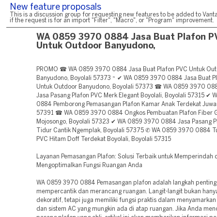
New feature proposals
This is a discussion group for requesting new features to be added to Vanta
if the request is for an import "Filter", "Macro", or "Program" improvement.
WA 0859 3970 0884 Jasa Buat Plafon P
Untuk Outdoor Banyudono,
PROMO ☎ WA 0859 3970 0884 Jasa Buat Plafon PVC Untuk Out
Banyudono, Boyolali 57373 ~ ✔ WA 0859 3970 0884 Jasa Buat P
Untuk Outdoor Banyudono, Boyolali 57373 ☎ WA 0859 3970 08
Jasa Pasang Plafon PVC Merk Elegant Boyolali, Boyolali 57315 ✔
0884 Pemborong Pemasangan Plafon Kamar Anak Terdekat Juwang
57391 ☎ WA 0859 3970 0884 Ongkos Pembuatan Plafon Fiber G
Mojosongo, Boyolali 57323 ✔ WA 0859 3970 0884 Jasa Pasang P
Tidur Cantik Ngemplak, Boyolali 57375 ✆ WA 0859 3970 0884 T
PVC Hitam Doff Terdekat Boyolali, Boyolali 57315
Layanan Pemasangan Plafon: Solusi Terbaik untuk Memperindah 
Mengoptimalkan Fungsi Ruangan Anda
WA 0859 3970 0884 Pemasangan plafon adalah langkah penting
mempercantik dan merancang ruangan. Langit-langit bukan han
dekoratif, tetapi juga memiliki fungsi praktis dalam menyamarkan 
dan sistem AC yang mungkin ada di atap ruangan. Jika Anda menc