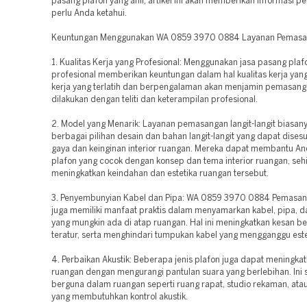
pasang plafon yang ahli, artikel ini akan memberikan informasi pe
perlu Anda ketahui.
Keuntungan Menggunakan WA 0859 3970 0884 Layanan Pemasa
1. Kualitas Kerja yang Profesional: Menggunakan jasa pasang plaf
profesional memberikan keuntungan dalam hal kualitas kerja yan
kerja yang terlatih dan berpengalaman akan menjamin pemasang
dilakukan dengan teliti dan keterampilan profesional.
2. Model yang Menarik: Layanan pemasangan langit-langit biasany
berbagai pilihan desain dan bahan langit-langit yang dapat dise
gaya dan keinginan interior ruangan. Mereka dapat membantu An
plafon yang cocok dengan konsep dan tema interior ruangan, seh
meningkatkan keindahan dan estetika ruangan tersebut.
3. Penyembunyian Kabel dan Pipa: WA 0859 3970 0884 Pemasan
juga memiliki manfaat praktis dalam menyamarkan kabel, pipa, d
yang mungkin ada di atap ruangan. Hal ini meningkatkan kesan be
teratur, serta menghindari tumpukan kabel yang mengganggu este
4. Perbaikan Akustik: Beberapa jenis plafon juga dapat meningkat
ruangan dengan mengurangi pantulan suara yang berlebihan. Ini 
berguna dalam ruangan seperti ruang rapat, studio rekaman, ata
yang membutuhkan kontrol akustik.