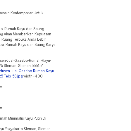
Desain Kontemporer Untuk
o, Rumah Kayu dan Saung
 Yang Akan Memberikan Kepuasan
h Ruang Terbuka Anda Lebih
ebo, Rumah Kayu dan Saung Karya
dusen-Jual-Gazebo-Rumah-Kayu-
5 Sleman, Sleman 55515"
rodusen-Jual-Gazebo-Rumah-Kayu-
-Telp-58.jpg
width=400
=
=
ah Minimalis Kayu Putih Di
u Yogyakarta Sleman, Sleman