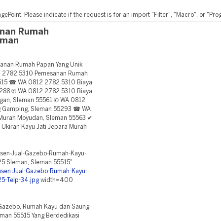
ePoint. Please indicate if the request is for an import "Filter", "Macro", or "P
anan Rumah
eman
nan Rumah Papan Yang Unik
12 2782 5310 Pemesanan Rumah
5515 ☎ WA 0812 2782 5310 Biaya
5288 ✆ WA 0812 2782 5310 Biaya
gan, Sleman 55561 ✆ WA 0812
g Gamping, Sleman 55293 ☎ WA
urah Moyudan, Sleman 55563 ✔
Ukiran Kayu Jati Jepara Murah
dusen-Jual-Gazebo-Rumah-Kayu-
5 Sleman, Sleman 55515"
odusen-Jual-Gazebo-Rumah-Kayu-
-Telp-34.jpg
width=400
Gazebo, Rumah Kayu dan Saung
man 55515 Yang Berdedikasi