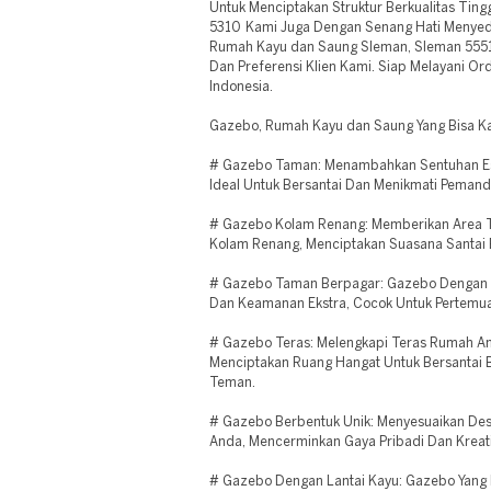
Untuk Menciptakan Struktur Berkualitas Ti
5310 Kami Juga Dengan Senang Hati Menyed
Rumah Kayu dan Saung Sleman, Sleman 555
Dan Preferensi Klien Kami. Siap Melayani Or
Indonesia.
Gazebo, Rumah Kayu dan Saung Yang Bisa Kam
# Gazebo Taman: Menambahkan Sentuhan Est
Ideal Untuk Bersantai Dan Menikmati Peman
# Gazebo Kolam Renang: Memberikan Area T
Kolam Renang, Menciptakan Suasana Santai 
# Gazebo Taman Berpagar: Gazebo Dengan P
Dan Keamanan Ekstra, Cocok Untuk Pertemua
# Gazebo Teras: Melengkapi Teras Rumah A
Menciptakan Ruang Hangat Untuk Bersantai
Teman.
# Gazebo Berbentuk Unik: Menyesuaikan De
Anda, Mencerminkan Gaya Pribadi Dan Kreativ
# Gazebo Dengan Lantai Kayu: Gazebo Yang D