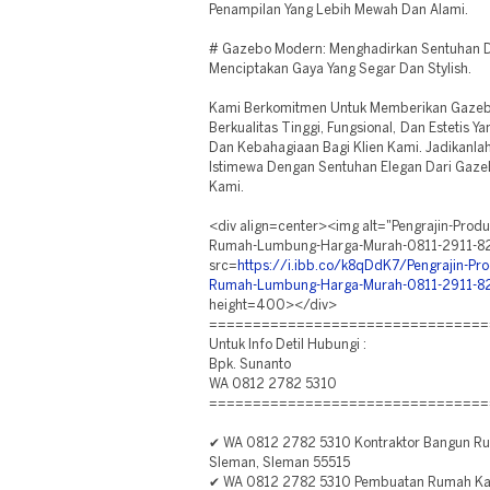
Penampilan Yang Lebih Mewah Dan Alami.
# Gazebo Modern: Menghadirkan Sentuhan 
Menciptakan Gaya Yang Segar Dan Stylish.
Kami Berkomitmen Untuk Memberikan Gazeb
Berkualitas Tinggi, Fungsional, Dan Estetis
Dan Kebahagiaan Bagi Klien Kami. Jadikanla
Istimewa Dengan Sentuhan Elegan Dari Gaz
Kami.
<div align=center><img alt="Pengrajin-Pro
Rumah-Lumbung-Harga-Murah-0811-2911-82
src=
https://i.ibb.co/k8qDdK7/Pengrajin-P
Rumah-Lumbung-Harga-Murah-0811-2911-825
height=400></div>
================================
Untuk Info Detil Hubungi :
Bpk. Sunanto
WA 0812 2782 5310
================================
✔ WA 0812 2782 5310 Kontraktor Bangun Rum
Sleman, Sleman 55515
✔ WA 0812 2782 5310 Pembuatan Rumah Kay