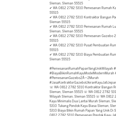
Sleman, Sleman 55515
✔ WA 0812 2782 5310 Pemesanan Rumah Kay
55515
✔ WA 0812 2782 5310 Kontraktor Bangun Pon
Sleman 55515
✔ WA 0812 2782 5310 Pemesanan Rumah Lumb
Sleman, Sleman 55515
✔ WA 0812 2782 5310 Pemesanan Gazebo 2
55515
✔ WA 0812 2782 5310 Pusat Pembuatan Ruma
55515
✔ WA 0812 2782 5310 Biaya Pembuatan Rum
Sleman 55515
#PemesananRumahPapanYangUnikWilayah 
#BiayaBikinRumahKayuModelModernMurah
#PemesananGazebo2Ã—2Murah
#JasaKontraktorGazeboUkiranKayuJatiJepa
☏ WA 0812 2782 5310 Kontraktor Bangun Ru
Sleman, Sleman 55515 ☏ WA 0812 2782 53
Wilayah Sleman, Sleman 55515 ☏ WA 0812
Kayu Minimalis Dua Lantai Murah Sleman, 
5310 Tukang Pondok Kayu Biasa Sleman, S
5310 Biaya Bikin Rumah Papan Yang Unik Di
0812 2782 5310 Pemesanan Pondok Kayu Ja