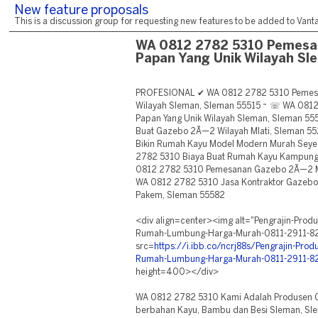
New feature proposals
This is a discussion group for requesting new features to be added to Vantag
WA 0812 2782 5310 Pemes
Papan Yang Unik Wilayah Sl
PROFESIONAL ✔ WA 0812 2782 5310 Pemesa
Wilayah Sleman, Sleman 55515 ~ ☏ WA 08
Papan Yang Unik Wilayah Sleman, Sleman 5
Buat Gazebo 2Ã—2 Wilayah Mlati, Sleman 5
Bikin Rumah Kayu Model Modern Murah Seye
2782 5310 Biaya Buat Rumah Kayu Kampun
0812 2782 5310 Pemesanan Gazebo 2Ã—2 M
WA 0812 2782 5310 Jasa Kontraktor Gazebo 
Pakem, Sleman 55582
<div align=center><img alt="Pengrajin-Pro
Rumah-Lumbung-Harga-Murah-0811-2911-82
src=
https://i.ibb.co/ncrj88s/Pengrajin-Pr
Rumah-Lumbung-Harga-Murah-0811-2911-825
height=400></div>
WA 0812 2782 5310 Kami Adalah Produsen 
berbahan Kayu, Bambu dan Besi Sleman, Sle