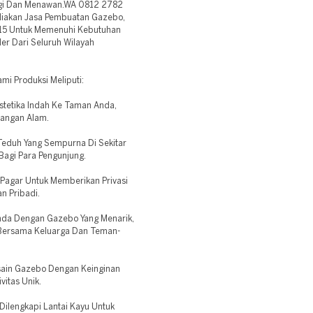
nggi Dan Menawan.WA 0812 2782
iakan Jasa Pembuatan Gazebo,
15 Untuk Memenuhi Kebutuhan
der Dari Seluruh Wilayah
i Produksi Meliputi:
etika Indah Ke Taman Anda,
dangan Alam.
eduh Yang Sempurna Di Sekitar
Bagi Para Pengunjung.
agar Untuk Memberikan Privasi
n Pribadi.
nda Dengan Gazebo Yang Menarik,
 Bersama Keluarga Dan Teman-
sain Gazebo Dengan Keinginan
itas Unik.
ilengkapi Lantai Kayu Untuk