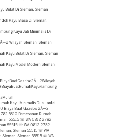
u Bulat Di Sleman, Sleman
dok Kayu Biasa Di Sleman,
ung Kayu Jati Minimalis Di
Ã—2 Wilayah Sleman, Sleman
h Kayu Bulat Di Sleman, Sleman
ah Kayu Model Modern Sleman,
#BiayaBuatGazebo2Ã—2Wilayah
 #BiayaBuatRumahKayuKampung
raMurah
mah Kayu Minimalis Dua Lantai
10 Biaya Buat Gazebo 2Ã—2
 2782 5310 Pemesanan Rumah
Sleman 55515 ☏ WA 0812 2782
leman 55515 ☏ WA 0812 2782
 Sleman, Sleman 55515 ☏ WA
ti Sleman, Sleman 55515 ☏ WA