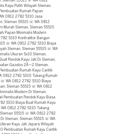
an, Sleman 55515 ☏ WA 0812
is Kayu Putih Wilayah Sleman,
 Pembuatan Rumah Papan
 WA 0812 2782 5310 Jasa
an, Sleman 55515 ☏ WA 0812
am Murah Sleman, Sleman 55515
ah Papan Minimalis Modern
782 5310 Kontraktor Bangun
515 ☏ WA 0812 2782 5310 Biaya
layah Sleman, Sleman 55515 ☏ WA
malis Ukuran 5x10 Sleman,
at Pondok Kayu Jati Di Sleman,
uatan Gazebo 2Ã—2 Sleman,
Pembuatan Rumah Kayu Cantik
WA 0812 2782 5310 Tukang Rumah
15 ☏ WA 0812 2782 5310 Biaya
eman, Sleman 55515 ☏ WA 0812
nimalis Modern Di Sleman,
l Pembuatan Pondok Kayu Biasa
82 5310 Biaya Buat Rumah Kayu
 ☏ WA 0812 2782 5310 Tukang
, Sleman 55515 ☏ WA 0812 2782
 Di Sleman, Sleman 55515 ☏ WA
kiran Kayu Jati Jepara Wilayah
0 Pembuatan Rumah Kayu Cantik