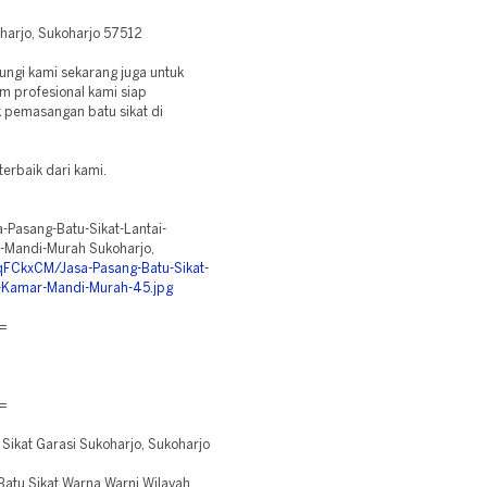
harjo, Sukoharjo 57512
bungi kami sekarang juga untuk
Tim profesional kami siap
k pemasangan batu sikat di
erbaik dari kami.
-Pasang-Batu-Sikat-Lantai-
-Mandi-Murah Sukoharjo,
/qFCkxCM/Jasa-Pasang-Batu-Sikat-
-Kamar-Mandi-Murah-45.jpg
=
=
ikat Garasi Sukoharjo, Sukoharjo
atu Sikat Warna Warni Wilayah