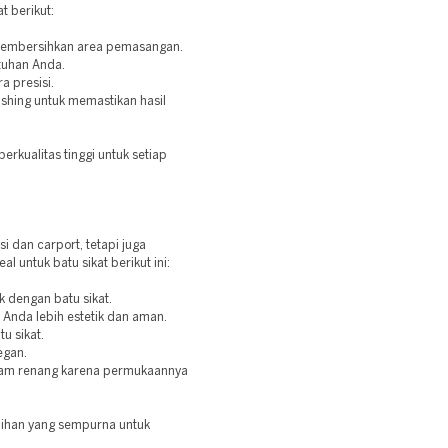
t berikut:
membersihkan area pemasangan.
utuhan Anda.
a presisi.
ishing untuk memastikan hasil
rkualitas tinggi untuk setiap
si dan carport, tetapi juga
al untuk batu sikat berikut ini:
k dengan batu sikat.
Anda lebih estetik dan aman.
u sikat.
egan.
olam renang karena permukaannya
pilihan yang sempurna untuk