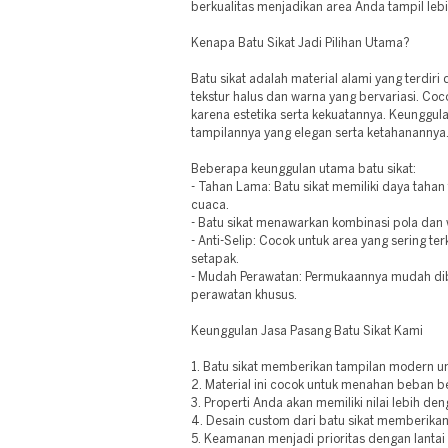
berkualitas menjadikan area Anda tampil lebi
Kenapa Batu Sikat Jadi Pilihan Utama?
Batu sikat adalah material alami yang terdiri
tekstur halus dan warna yang bervariasi. Coco
karena estetika serta kekuatannya. Keunggul
tampilannya yang elegan serta ketahanannya
Beberapa keunggulan utama batu sikat:
- Tahan Lama: Batu sikat memiliki daya tahan
cuaca.
- Batu sikat menawarkan kombinasi pola dan w
- Anti-Selip: Cocok untuk area yang sering terk
setapak.
- Mudah Perawatan: Permukaannya mudah di
perawatan khusus.
Keunggulan Jasa Pasang Batu Sikat Kami
1. Batu sikat memberikan tampilan modern un
2. Material ini cocok untuk menahan beban b
3. Properti Anda akan memiliki nilai lebih deng
4. Desain custom dari batu sikat memberika
5. Keamanan menjadi prioritas dengan lantai b