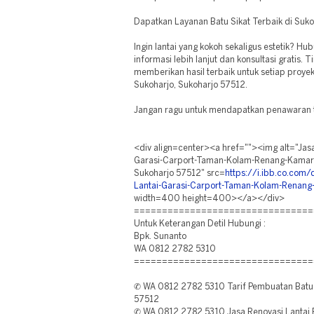
Dapatkan Layanan Batu Sikat Terbaik di Suko
Ingin lantai yang kokoh sekaligus estetik? Hu
informasi lebih lanjut dan konsultasi gratis. 
memberikan hasil terbaik untuk setiap proye
Sukoharjo, Sukoharjo 57512.
Jangan ragu untuk mendapatkan penawaran t
<div align=center><a href=""><img alt="Jasa
Garasi-Carport-Taman-Kolam-Renang-Kamar
Sukoharjo 57512" src=
https://i.ibb.co.com
Lantai-Garasi-Carport-Taman-Kolam-Renang
width=400 height=400></a></div>
================================
Untuk Keterangan Detil Hubungi :
Bpk. Sunanto
WA 0812 2782 5310
================================
✆ WA 0812 2782 5310 Tarif Pembuatan Batu S
57512
✆ WA 0812 2782 5310 Jasa Renovasi Lantai B