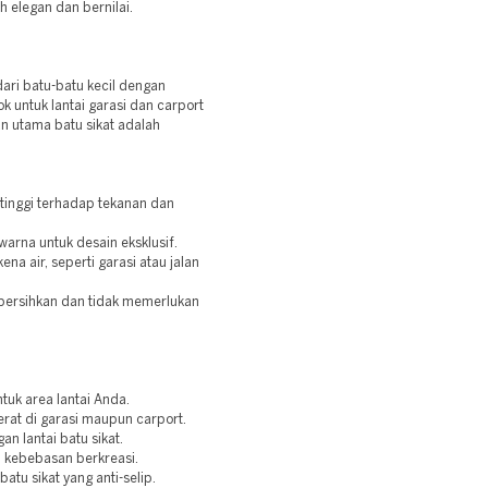
h elegan dan bernilai.
 dari batu-batu kecil dengan
k untuk lantai garasi dan carport
an utama batu sikat adalah
.
 tinggi terhadap tekanan dan
arna untuk desain eksklusif.
ena air, seperti garasi atau jalan
bersihkan dan tidak memerlukan
tuk area lantai Anda.
erat di garasi maupun carport.
an lantai batu sikat.
n kebebasan berkreasi.
atu sikat yang anti-selip.