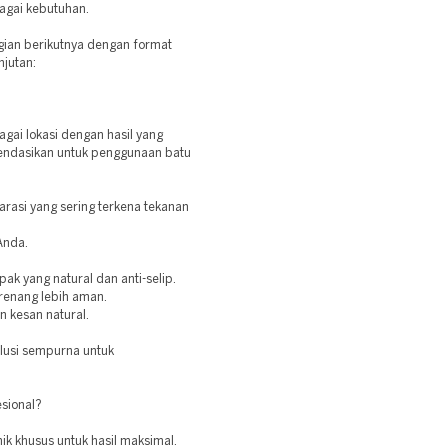
bagai kebutuhan.
bagian berikutnya dengan format
njutan:
gai lokasi dengan hasil yang
endasikan untuk penggunaan batu
garasi yang sering terkena tekanan
Anda.
ak yang natural dan anti-selip.
renang lebih aman.
n kesan natural.
olusi sempurna untuk
sional?
ik khusus untuk hasil maksimal.