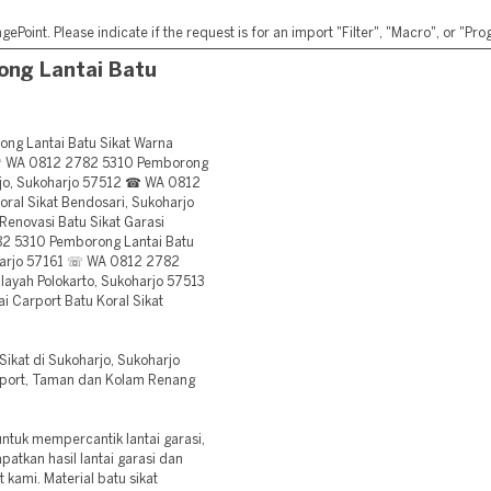
ePoint. Please indicate if the request is for an import "Filter", "Macro", or "P
ng Lantai Batu
ng Lantai Batu Sikat Warna
 ☏ WA 0812 2782 5310 Pemborong
rjo, Sukoharjo 57512 ☎ WA 0812
ral Sikat Bendosari, Sukoharjo
enovasi Batu Sikat Garasi
82 5310 Pemborong Lantai Batu
oharjo 57161 ☏ WA 0812 2782
layah Polokarto, Sukoharjo 57513
 Carport Batu Koral Sikat
ikat di Sukoharjo, Sukoharjo
arport, Taman dan Kolam Renang
ntuk mempercantik lantai garasi,
patkan hasil lantai garasi dan
 kami. Material batu sikat