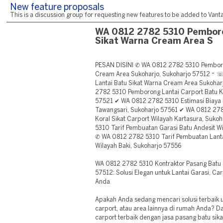
New feature proposals
This is a discussion group for requesting new features to be added to Vantag
WA 0812 2782 5310 Pemboro
Sikat Warna Cream Area S
PESAN DISINI ✆ WA 0812 2782 5310 Pemboro
Cream Area Sukoharjo, Sukoharjo 57512 ~
Lantai Batu Sikat Warna Cream Area Sukoha
2782 5310 Pemborong Lantai Carport Batu Ko
57521 ✔ WA 0812 2782 5310 Estimasi Biaya R
Tawangsari, Sukoharjo 57561 ✔ WA 0812 27
Koral Sikat Carport Wilayah Kartasura, Suk
5310 Tarif Pembuatan Garasi Batu Andesit Wi
✆ WA 0812 2782 5310 Tarif Pembuatan Lantai
Wilayah Baki, Sukoharjo 57556
WA 0812 2782 5310 Kontraktor Pasang Batu S
57512: Solusi Elegan untuk Lantai Garasi, C
Anda
Apakah Anda sedang mencari solusi terbaik u
carport, atau area lainnya di rumah Anda? Da
carport terbaik dengan jasa pasang batu sikat