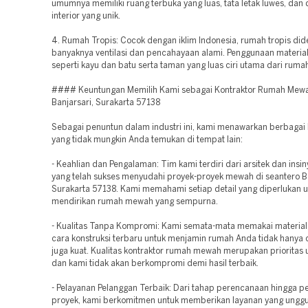
umumnya memiliki ruang terbuka yang luas, tata letak luwes, dan 
interior yang unik.
4. Rumah Tropis: Cocok dengan iklim Indonesia, rumah tropis di
banyaknya ventilasi dan pencahayaan alami. Penggunaan material
seperti kayu dan batu serta taman yang luas ciri utama dari rumah 
#### Keuntungan Memilih Kami sebagai Kontraktor Rumah Mewa
Banjarsari, Surakarta 57138
Sebagai penuntun dalam industri ini, kami menawarkan berbagai
yang tidak mungkin Anda temukan di tempat lain:
- Keahlian dan Pengalaman: Tim kami terdiri dari arsitek dan insin
yang telah sukses menyudahi proyek-proyek mewah di seantero Ba
Surakarta 57138. Kami memahami setiap detail yang diperlukan u
mendirikan rumah mewah yang sempurna.
- Kualitas Tanpa Kompromi: Kami semata-mata memakai material 
cara konstruksi terbaru untuk menjamin rumah Anda tidak hanya c
juga kuat. Kualitas kontraktor rumah mewah merupakan prioritas 
dan kami tidak akan berkompromi demi hasil terbaik.
- Pelayanan Pelanggan Terbaik: Dari tahap perencanaan hingga p
proyek, kami berkomitmen untuk memberikan layanan yang unggu