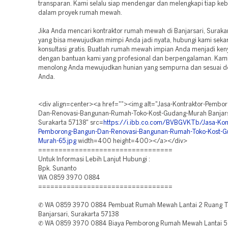
transparan. Kami selalu siap mendengar dan melengkapi tiap ke
dalam proyek rumah mewah.
Jika Anda mencari kontraktor rumah mewah di Banjarsari, Suraka
yang bisa mewujudkan mimpi Anda jadi nyata, hubungi kami seka
konsultasi gratis. Buatlah rumah mewah impian Anda menjadi ken
dengan bantuan kami yang profesional dan berpengalaman. Kami
menolong Anda mewujudkan hunian yang sempurna dan sesuai d
Anda.
<div align=center><a href=""><img alt="Jasa-Kontraktor-Pembo
Dan-Renovasi-Bangunan-Rumah-Toko-Kost-Gudang-Murah Banjars
Surakarta 57138" src=
https://i.ibb.co.com/BVBGVKTb/Jasa-Kont
Pemborong-Bangun-Dan-Renovasi-Bangunan-Rumah-Toko-Kost-G
Murah-65.jpg
width=400 height=400></a></div>
=================================
Untuk Informasi Lebih Lanjut Hubungi :
Bpk. Sunanto
WA 0859 3970 0884
=================================
✆ WA 0859 3970 0884 Pembuat Rumah Mewah Lantai 2 Ruang 
Banjarsari, Surakarta 57138
✆ WA 0859 3970 0884 Biaya Pemborong Rumah Mewah Lantai 5