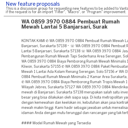
New feature proposals
This is a discussion group for requesting new features to be added to Vanta
if the request is for an import "Filter", "Macro", or "Program" improvement.
WA 0859 3970 0884 Pembuat Rumah
Mewah Lantai 5 Banjarsari, Surak
KONTAK KAMI ✆ WA 0859 3970 0884 Pembuat Rumah Mewah La
Banjarsari, Surakarta 57138 ~ ☏ WA 0859 3970 0884 Pembuat
Lantai 5 Banjarsari, Surakarta 57138 ☏ WA 0859 3970 0884 Jas
Pembangunan Rumah Mewah Tapi Sederhana Area Serengan, Sol
WA 0859 3970 0884 Biaya Pemborong Rumah Mewah Minimalis 1 
Kliwon, Surakarta 57155 ✆ WA 0859 3970 0884 Paket Pembuat
Mewah 1 Lantai Ada Kolam Renang Serengan, Solo 57156 ✔ WA 
0884 Pembuat Rumah Mewah Minimalis 2 Kamar Area Surakarta,
✆ WA 0859 3970 0884 Biaya Pemborong Rumah Tropis Mewah 1 
Wilayah Jebres, Surakarta 57127 WA 0859 3970 0884 Mendirik
mewah di Banjarsari, Surakarta 57138 merupakan salah satu inves
besar yang bisa dilakukan oleh siapa saja. Di kota metropolitan y
dengan kemewahan dan keelokan ini, kebutuhan akan jasa kontra
mewah makin tinggi. Kami hadir sebagai jawaban untuk merealisa
idaman Anda dengan mutu terunggul dan rancangan yang tak tert
#### Model Rumah Mewah yang Tersedia