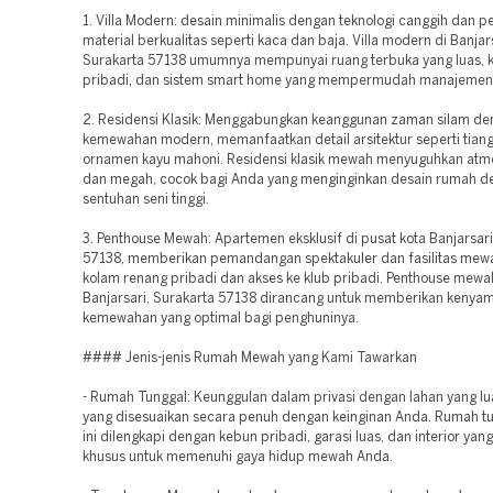
1. Villa Modern: desain minimalis dengan teknologi canggih dan 
material berkualitas seperti kaca dan baja. Villa modern di Banjars
Surakarta 57138 umumnya mempunyai ruang terbuka yang luas, 
pribadi, dan sistem smart home yang mempermudah manajemen
2. Residensi Klasik: Menggabungkan keanggunan zaman silam d
kemewahan modern, memanfaatkan detail arsitektur seperti tia
ornamen kayu mahoni. Residensi klasik mewah menyuguhkan at
dan megah, cocok bagi Anda yang menginginkan desain rumah d
sentuhan seni tinggi.
3. Penthouse Mewah: Apartemen eksklusif di pusat kota Banjarsari
57138, memberikan pemandangan spektakuler dan fasilitas mewa
kolam renang pribadi dan akses ke klub pribadi. Penthouse mewa
Banjarsari, Surakarta 57138 dirancang untuk memberikan kenya
kemewahan yang optimal bagi penghuninya.
#### Jenis-jenis Rumah Mewah yang Kami Tawarkan
- Rumah Tunggal: Keunggulan dalam privasi dengan lahan yang lu
yang disesuaikan secara penuh dengan keinginan Anda. Rumah 
ini dilengkapi dengan kebun pribadi, garasi luas, dan interior yang
khusus untuk memenuhi gaya hidup mewah Anda.