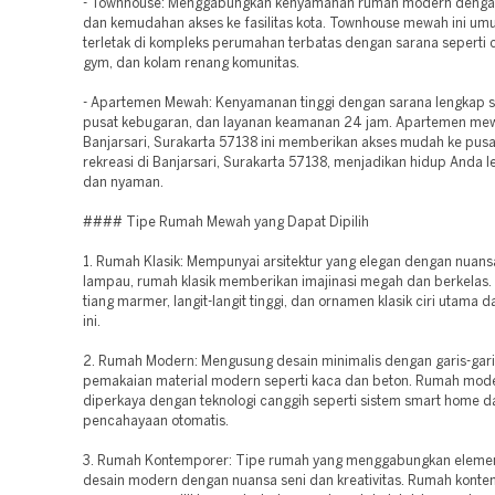
- Townhouse: Menggabungkan kenyamanan rumah modern deng
dan kemudahan akses ke fasilitas kota. Townhouse mewah ini u
terletak di kompleks perumahan terbatas dengan sarana seperti 
gym, dan kolam renang komunitas.
- Apartemen Mewah: Kenyamanan tinggi dengan sarana lengkap se
pusat kebugaran, dan layanan keamanan 24 jam. Apartemen me
Banjarsari, Surakarta 57138 ini memberikan akses mudah ke pusa
rekreasi di Banjarsari, Surakarta 57138, menjadikan hidup Anda le
dan nyaman.
#### Tipe Rumah Mewah yang Dapat Dipilih
1. Rumah Klasik: Mempunyai arsitektur yang elegan dengan nuan
lampau, rumah klasik memberikan imajinasi megah dan berkelas. D
tiang marmer, langit-langit tinggi, dan ornamen klasik ciri utama d
ini.
2. Rumah Modern: Mengusung desain minimalis dengan garis-garis
pemakaian material modern seperti kaca dan beton. Rumah mod
diperkaya dengan teknologi canggih seperti sistem smart home d
pencahayaan otomatis.
3. Rumah Kontemporer: Tipe rumah yang menggabungkan eleme
desain modern dengan nuansa seni dan kreativitas. Rumah kont