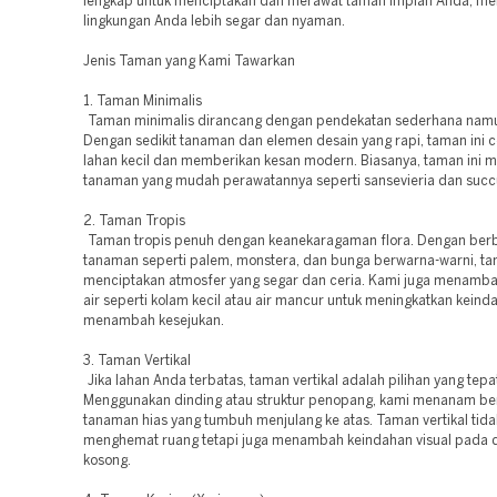
lengkap untuk menciptakan dan merawat taman impian Anda, m
lingkungan Anda lebih segar dan nyaman.
Jenis Taman yang Kami Tawarkan
1. Taman Minimalis
Taman minimalis dirancang dengan pendekatan sederhana namu
Dengan sedikit tanaman dan elemen desain yang rapi, taman ini 
lahan kecil dan memberikan kesan modern. Biasanya, taman ini
tanaman yang mudah perawatannya seperti sansevieria dan succu
2. Taman Tropis
Taman tropis penuh dengan keanekaragaman flora. Dengan berb
tanaman seperti palem, monstera, dan bunga berwarna-warni, ta
menciptakan atmosfer yang segar dan ceria. Kami juga menamb
air seperti kolam kecil atau air mancur untuk meningkatkan kein
menambah kesejukan.
3. Taman Vertikal
Jika lahan Anda terbatas, taman vertikal adalah pilihan yang tepa
Menggunakan dinding atau struktur penopang, kami menanam be
tanaman hias yang tumbuh menjulang ke atas. Taman vertikal tid
menghemat ruang tetapi juga menambah keindahan visual pada 
kosong.