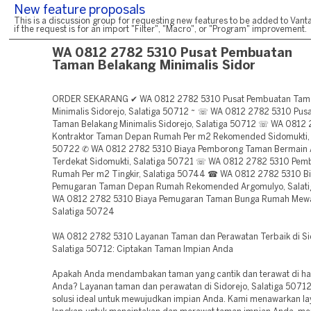
New feature proposals
This is a discussion group for requesting new features to be added to Vanta
if the request is for an import "Filter", "Macro", or "Program" improvement.
WA 0812 2782 5310 Pusat Pembuatan
Taman Belakang Minimalis Sidor
ORDER SEKARANG ✔ WA 0812 2782 5310 Pusat Pembuatan Tam
Minimalis Sidorejo, Salatiga 50712 ~ ☏ WA 0812 2782 5310 Pus
Taman Belakang Minimalis Sidorejo, Salatiga 50712 ☏ WA 0812
Kontraktor Taman Depan Rumah Per m2 Rekomended Sidomukti, 
50722 ✆ WA 0812 2782 5310 Biaya Pemborong Taman Bermain 
Terdekat Sidomukti, Salatiga 50721 ☏ WA 0812 2782 5310 Pem
Rumah Per m2 Tingkir, Salatiga 50744 ☎ WA 0812 2782 5310 B
Pemugaran Taman Depan Rumah Rekomended Argomulyo, Salati
WA 0812 2782 5310 Biaya Pemugaran Taman Bunga Rumah Mewa
Salatiga 50724
WA 0812 2782 5310 Layanan Taman dan Perawatan Terbaik di Si
Salatiga 50712: Ciptakan Taman Impian Anda
Apakah Anda mendambakan taman yang cantik dan terawat di h
Anda? Layanan taman dan perawatan di Sidorejo, Salatiga 5071
solusi ideal untuk mewujudkan impian Anda. Kami menawarkan l