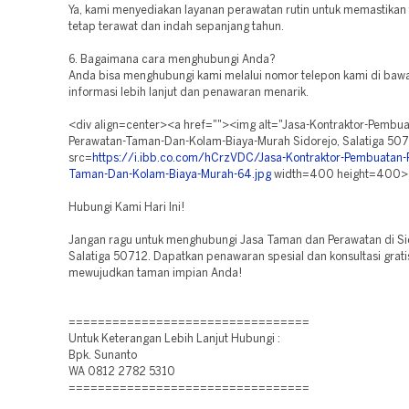
Ya, kami menyediakan layanan perawatan rutin untuk memastika
tetap terawat dan indah sepanjang tahun.
6. Bagaimana cara menghubungi Anda?
Anda bisa menghubungi kami melalui nomor telepon kami di bawah
informasi lebih lanjut dan penawaran menarik.
<div align=center><a href=""><img alt="Jasa-Kontraktor-Pembua
Perawatan-Taman-Dan-Kolam-Biaya-Murah Sidorejo, Salatiga 50
src=
https://i.ibb.co.com/hCrzVDC/Jasa-Kontraktor-Pembuatan-
Taman-Dan-Kolam-Biaya-Murah-64.jpg
width=400 height=400>
Hubungi Kami Hari Ini!
Jangan ragu untuk menghubungi Jasa Taman dan Perawatan di Si
Salatiga 50712. Dapatkan penawaran spesial dan konsultasi grati
mewujudkan taman impian Anda!
=================================
Untuk Keterangan Lebih Lanjut Hubungi :
Bpk. Sunanto
WA 0812 2782 5310
=================================