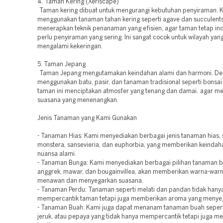
4. Taman Kering (Xeriscape)
Taman kering dibuat untuk mengurangi kebutuhan penyiraman. 
menggunakan tanaman tahan kering seperti agave dan succulents
menerapkan teknik penanaman yang efisien, agar taman tetap in
perlu penyiraman yang sering. Ini sangat cocok untuk wilayah yang
mengalami kekeringan.
5. Taman Jepang
Taman Jepang mengutamakan keindahan alami dan harmoni. D
menggunakan batu, pasir, dan tanaman tradisional seperti bonsa
taman ini menciptakan atmosfer yang tenang dan damai. agar m
suasana yang menenangkan.
Jenis Tanaman yang Kami Gunakan
- Tanaman Hias: Kami menyediakan berbagai jenis tanaman hias, 
monstera, sansevieria, dan euphorbia, yang memberikan keindah
nuansa alami.
- Tanaman Bunga: Kami menyediakan berbagai pilihan tanaman b
anggrek, mawar, dan bougainvillea, akan memberikan warna-warn
menawan dan menyegarkan suasana.
- Tanaman Perdu: Tanaman seperti melati dan pandan tidak hany
mempercantik taman tetapi juga memberikan aroma yang menye
- Tanaman Buah: Kami juga dapat menanam tanaman buah seper
jeruk, atau pepaya yang tidak hanya mempercantik tetapi juga m