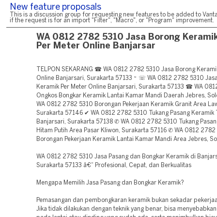
New feature proposals
This is a discussion group for requesting new features to be added to Vanta
if the request is for an import "Filter", "Macro", or "Program" improvement.
WA 0812 2782 5310 Jasa Borong Kerami
Per Meter Online Banjarsar
TELPON SEKARANG ☎ WA 0812 2782 5310 Jasa Borong Keramik
Online Banjarsari, Surakarta 57133 ~ ☏ WA 0812 2782 5310 Jas
Keramik Per Meter Online Banjarsari, Surakarta 57133 ☎ WA 08
Ongkos Bongkar Keramik Lantai Kamar Mandi Daerah Jebres, So
WA 0812 2782 5310 Borongan Pekerjaan Keramik Granit Area La
Surakarta 57146 ✔ WA 0812 2782 5310 Tukang Pasang Keramik
Banjarsari, Surakarta 57138 ✆ WA 0812 2782 5310 Tukang Pasa
Hitam Putih Area Pasar Kliwon, Surakarta 57116 ✆ WA 0812 2782
Borongan Pekerjaan Keramik Lantai Kamar Mandi Area Jebres, S
WA 0812 2782 5310 Jasa Pasang dan Bongkar Keramik di Banjars
Surakarta 57133 â€“ Profesional, Cepat, dan Berkualitas
Mengapa Memilih Jasa Pasang dan Bongkar Keramik?
Pemasangan dan pembongkaran keramik bukan sekadar pekerjaa
Jika tidak dilakukan dengan teknik yang benar, bisa menyebabka