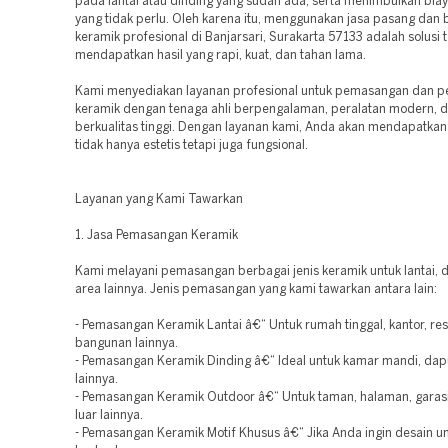
pada lantai atau dinding yang sudah ada, serta menimbulkan bi
yang tidak perlu. Oleh karena itu, menggunakan jasa pasang dan
keramik profesional di Banjarsari, Surakarta 57133 adalah solusi 
mendapatkan hasil yang rapi, kuat, dan tahan lama.
Kami menyediakan layanan profesional untuk pemasangan dan 
keramik dengan tenaga ahli berpengalaman, peralatan modern, d
berkualitas tinggi. Dengan layanan kami, Anda akan mendapatkan 
tidak hanya estetis tetapi juga fungsional.
Layanan yang Kami Tawarkan
1. Jasa Pemasangan Keramik
Kami melayani pemasangan berbagai jenis keramik untuk lantai, d
area lainnya. Jenis pemasangan yang kami tawarkan antara lain:
- Pemasangan Keramik Lantai â€“ Untuk rumah tinggal, kantor, res
bangunan lainnya.
- Pemasangan Keramik Dinding â€“ Ideal untuk kamar mandi, dap
lainnya.
- Pemasangan Keramik Outdoor â€“ Untuk taman, halaman, garasi
luar lainnya.
- Pemasangan Keramik Motif Khusus â€“ Jika Anda ingin desain u