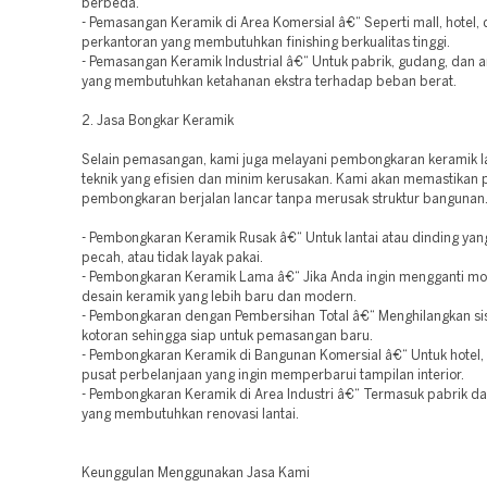
berbeda.
- Pemasangan Keramik di Area Komersial â€“ Seperti mall, hotel,
perkantoran yang membutuhkan finishing berkualitas tinggi.
- Pemasangan Keramik Industrial â€“ Untuk pabrik, gudang, dan ar
yang membutuhkan ketahanan ekstra terhadap beban berat.
2. Jasa Bongkar Keramik
Selain pemasangan, kami juga melayani pembongkaran keramik 
teknik yang efisien dan minim kerusakan. Kami akan memastikan 
pembongkaran berjalan lancar tanpa merusak struktur bangunan
- Pembongkaran Keramik Rusak â€“ Untuk lantai atau dinding yan
pecah, atau tidak layak pakai.
- Pembongkaran Keramik Lama â€“ Jika Anda ingin mengganti mo
desain keramik yang lebih baru dan modern.
- Pembongkaran dengan Pembersihan Total â€“ Menghilangkan si
kotoran sehingga siap untuk pemasangan baru.
- Pembongkaran Keramik di Bangunan Komersial â€“ Untuk hotel, 
pusat perbelanjaan yang ingin memperbarui tampilan interior.
- Pembongkaran Keramik di Area Industri â€“ Termasuk pabrik d
yang membutuhkan renovasi lantai.
Keunggulan Menggunakan Jasa Kami