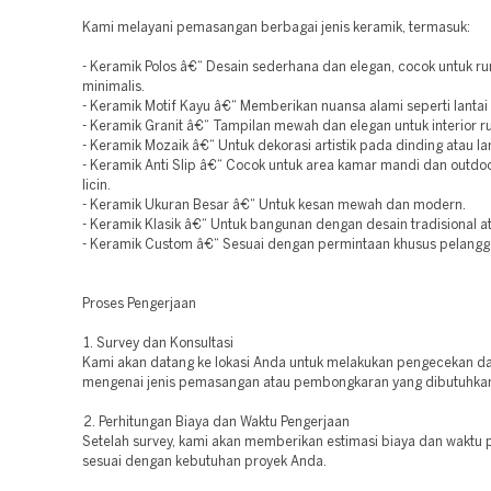
Kami melayani pemasangan berbagai jenis keramik, termasuk:
- Keramik Polos â€“ Desain sederhana dan elegan, cocok untuk r
minimalis.
- Keramik Motif Kayu â€“ Memberikan nuansa alami seperti lantai k
- Keramik Granit â€“ Tampilan mewah dan elegan untuk interior 
- Keramik Mozaik â€“ Untuk dekorasi artistik pada dinding atau lan
- Keramik Anti Slip â€“ Cocok untuk area kamar mandi dan outdoo
licin.
- Keramik Ukuran Besar â€“ Untuk kesan mewah dan modern.
- Keramik Klasik â€“ Untuk bangunan dengan desain tradisional at
- Keramik Custom â€“ Sesuai dengan permintaan khusus pelangg
Proses Pengerjaan
1. Survey dan Konsultasi
Kami akan datang ke lokasi Anda untuk melakukan pengecekan da
mengenai jenis pemasangan atau pembongkaran yang dibutuhka
2. Perhitungan Biaya dan Waktu Pengerjaan
Setelah survey, kami akan memberikan estimasi biaya dan waktu 
sesuai dengan kebutuhan proyek Anda.