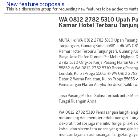
New feature proposals
This is a discussion group for requesting new features to be added to Vantag
WA 0812 2782 5310 Upah Pa
Kamar Hotel Terbaru Tanjun
MURAH ✆ WA 0812 2782 5310 Upah Pasang P
Tanjungsari, Gunung Kidul 55881 ~ ☎ WA 08
Kamar Hotel Terbaru Tanjungsari, Gunung K
Biaya Jasa Plafon Rumah Per Meter Nglipar
2782 5310 Ongkos Kerja Pasang Plafon Grc M
55862 ✆ WA 0812 2782 5310 Borong Pasang P
Lendah, Kulon Progo 55663 ✆ WA 0812 2782
Datar 2 Warna Panjatan, Kulon Progo 55655
Pemasangan Plafon Acrylic Terdekat Kalibaw
Jasa Pasang Plafon: Solusi Terbaik untuk M
Fungsi Ruangan Anda
WA 0812 2782 5310 Pemasangan langit-langi
merancang dan memperindah ruangan. Langi
dekoratif, tetapi juga memiliki fungsi prakt
kabel, dan sistem tata udara yang mungkin a
mencari layanan pemasangan langit-langit yang