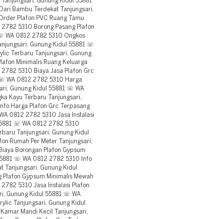
 Tanjungsari, Gunung Kidul 55881
ari Bambu Terdekat Tanjungsari,
Order Plafon PVC Ruang Tamu
 2782 5310 Borong Pasang Plafon
1 ☏ WA 0812 2782 5310 Ongkos
anjungsari, Gunung Kidul 55881 ☏
lic Terbaru Tanjungsari, Gunung
afon Minimalis Ruang Keluarga
 2782 5310 Biaya Jasa Plafon Grc
1 ☏ WA 0812 2782 5310 Harga
sari, Gunung Kidul 55881 ☏ WA
ka Kayu Terbaru Tanjungsari,
nfo Harga Plafon Grc Terpasang
WA 0812 2782 5310 Jasa Instalasi
l 55881 ☏ WA 0812 2782 5310
rbaru Tanjungsari, Gunung Kidul
on Rumah Per Meter Tanjungsari,
Biaya Borongan Plafon Gypsum
55881 ☏ WA 0812 2782 5310 Info
 Tanjungsari, Gunung Kidul
 Plafon Gypsum Minimalis Mewah
2782 5310 Jasa Instalasi Plafon
ri, Gunung Kidul 55881 ☏ WA
lic Tanjungsari, Gunung Kidul
amar Mandi Kecil Tanjungsari,