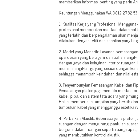
memberikan informasi penting yang perlu An
Keuntungan Menggunakan WA 0812 2782 53
1. Kualitas Kerja yang Profesional: Mengguna
profesional memberikan manfaat dalam hal ku
yang terlatih dan berpengalaman akan men
dilakukan dengan teliti dan keahlian yang ting
2. Model yang Menarik: Layanan pemasangan l
opsi desain yang beragam dan bahan langit-l
dengan gaya dan keinginan interior ruanga
memilih langit-langit yang sesuai dengan kon
sehingga menambah keindahan dan nilai este
3. Penyembunyian Pemasangan Kabel dan Pi
Pemasangan plafon juga memiliki manfaat p
kabel, pipa, dan sistem tata udara yang mungk
Hal ini memberikan tampilan yang bersih dan
tumpukan kabel yang mengganggu estetika r
4. Perbaikan Akustik: Beberapa jenis plafon 
ruangan dengan mengurangi pantulan suara y
berguna dalam ruangan seperti ruang rapat,
yang membutuhkan kontrol akustik.