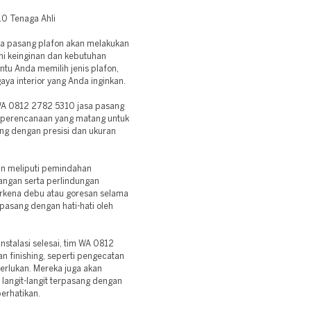
10 Tenaga Ahli
sa pasang plafon akan melakukan
i keinginan dan kebutuhan
tu Anda memilih jenis plafon,
aya interior yang Anda inginkan.
WA 0812 2782 5310 jasa pasang
n perencanaan yang matang untuk
ng dengan presisi dan ukuran
pan meliputi pemindahan
angan serta perlindungan
erkena debu atau goresan selama
ipasang dengan hati-hati oleh
nstalasi selesai, tim WA 0812
 finishing, seperti pengecatan
erlukan. Mereka juga akan
langit-langit terpasang dengan
erhatikan.