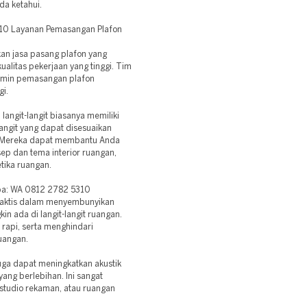
da ketahui.
10 Layanan Pemasangan Plafon
kan jasa pasang plafon yang
alitas pekerjaan yang tinggi. Tim
jamin pemasangan plafon
gi.
angit-langit biasanya memiliki
angit yang dapat disesuaikan
n. Mereka dapat membantu Anda
sep dan tema interior ruangan,
tika ruangan.
pa: WA 0812 2782 5310
raktis dalam menyembunyikan
in ada di langit-langit ruangan.
 rapi, serta menghindari
uangan.
juga dapat meningkatkan akustik
ang berlebihan. Ini sangat
 studio rekaman, atau ruangan