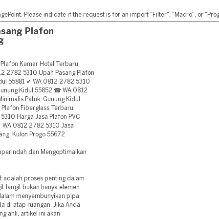
ePoint. Please indicate if the request is for an import "Filter", "Macro", or "P
sang Plafon
g
lafon Kamar Hotel Terbaru
12 2782 5310 Upah Pasang Plafon
idul 55881 ✔ WA 0812 2782 5310
, Gunung Kidul 55852 ☎ WA 0812
inimalis Patuk, Gunung Kidul
lafon Fiberglass Terbaru
 5310 Harga Jasa Plafon PVC
 ✔ WA 0812 2782 5310 Jasa
ang, Kulon Progo 55672
emperindah dan Mengoptimalkan
t adalah proses penting dalam
t-langit bukan hanya elemen
is dalam menyembunyikan pipa,
da di atap ruangan. Jika Anda
 ahli, artikel ini akan