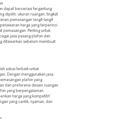
on
 dapat bervariasi tergantung
ng dipilih, ukuran ruangan, tingkat
yanan pemasangan langit-langit
penawaran harga yang terperinci
at pemasangan. Penting untuk
agai jasa pasang plafon dan
ang ditawarkan sebelum membuat
h solusi terbaik untuk
gan. Dengan menggunakan jasa
 pemasangan plafon yang
han dan preferensi desain ruangan
lafon yang berpengalaman,
erikan harga yang kompetitif.
ngan yang cantik, nyaman, dan
=