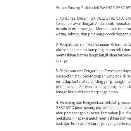
Proses Pasang Plafon oleh WA 0812 2782 53
1. Konsultasi Desain: WA 0812 2782 5310 Ja
konsultasi awal dengan Anda untuk memaham
desain interior ruangan. Mereka akan memban
warna, tekstur, dan pola yang cocok dengan g
2. Pengukuran dan Perencanaan: Kelompok 
plafon akan melakukan pengukuran teliti da
memastikan bahwa langit-langit akan terpasa
ruangan.
3. Persiapan dan Pengerjaan: Proses persia
perabotan atau perlengkapan yang ada di ru
terhadap lantai atau dinding yang mungkin t
pemasangan. Setelah itu, langit-langit akan d
tenaga kerja ahli dan berpengalaman.
4. Finishing dan Pengecekan: Setelah proses i
2782 5310 jasa pasang plafon akan melakukan
atau pemasangan aksesori tambahan jika dip
melakukan inspeksi untuk memastikan bahwa 
baik dan tidak ada kekurangan yang perlu dip