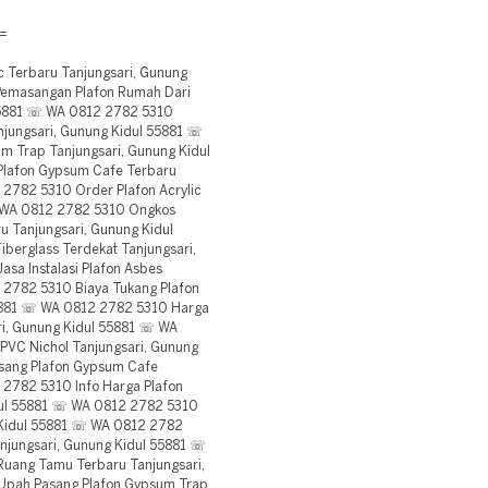
=
 Terbaru Tanjungsari, Gunung
Pemasangan Plafon Rumah Dari
55881 ☏ WA 0812 2782 5310
njungsari, Gunung Kidul 55881 ☏
m Trap Tanjungsari, Gunung Kidul
Plafon Gypsum Cafe Terbaru
 2782 5310 Order Plafon Acrylic
☏ WA 0812 2782 5310 Ongkos
u Tanjungsari, Gunung Kidul
berglass Terdekat Tanjungsari,
sa Instalasi Plafon Asbes
 2782 5310 Biaya Tukang Plafon
55881 ☏ WA 0812 2782 5310 Harga
ri, Gunung Kidul 55881 ☏ WA
PVC Nichol Tanjungsari, Gunung
sang Plafon Gypsum Cafe
 2782 5310 Info Harga Plafon
dul 55881 ☏ WA 0812 2782 5310
g Kidul 55881 ☏ WA 0812 2782
njungsari, Gunung Kidul 55881 ☏
uang Tamu Terbaru Tanjungsari,
Upah Pasang Plafon Gypsum Trap