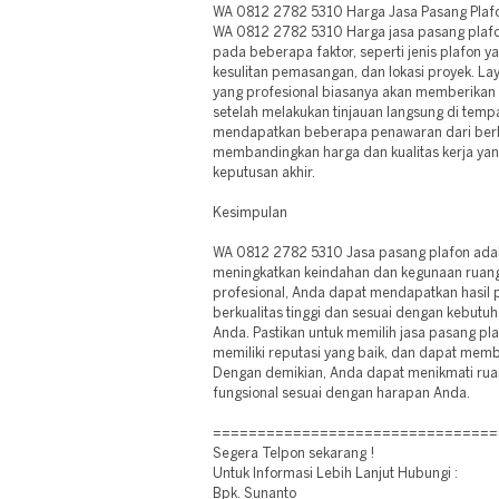
WA 0812 2782 5310 Harga Jasa Pasang Plaf
WA 0812 2782 5310 Harga jasa pasang plafon
pada beberapa faktor, seperti jenis plafon ya
kesulitan pemasangan, dan lokasi proyek. La
yang profesional biasanya akan memberikan 
setelah melakukan tinjauan langsung di temp
mendapatkan beberapa penawaran dari berb
membandingkan harga dan kualitas kerja y
keputusan akhir.
Kesimpulan
WA 0812 2782 5310 Jasa pasang plafon adala
meningkatkan keindahan dan kegunaan ruan
profesional, Anda dapat mendapatkan hasil
berkualitas tinggi dan sesuai dengan kebutu
Anda. Pastikan untuk memilih jasa pasang p
memiliki reputasi yang baik, dan dapat memb
Dengan demikian, Anda dapat menikmati rua
fungsional sesuai dengan harapan Anda.
================================
Segera Telpon sekarang !
Untuk Informasi Lebih Lanjut Hubungi :
Bpk. Sunanto