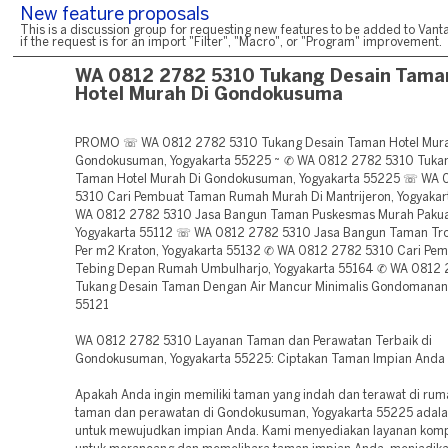
New feature proposals
This is a discussion group for requesting new features to be added to Vanta
if the request is for an import "Filter", "Macro", or "Program" improvement.
WA 0812 2782 5310 Tukang Desain Tama
Hotel Murah Di Gondokusuma
PROMO ☏ WA 0812 2782 5310 Tukang Desain Taman Hotel Mura
Gondokusuman, Yogyakarta 55225 ~ ✆ WA 0812 2782 5310 Tuka
Taman Hotel Murah Di Gondokusuman, Yogyakarta 55225 ☏ WA 
5310 Cari Pembuat Taman Rumah Murah Di Mantrijeron, Yogyaka
WA 0812 2782 5310 Jasa Bangun Taman Puskesmas Murah Paku
Yogyakarta 55112 ☏ WA 0812 2782 5310 Jasa Bangun Taman Tro
Per m2 Kraton, Yogyakarta 55132 ✆ WA 0812 2782 5310 Cari Pe
Tebing Depan Rumah Umbulharjo, Yogyakarta 55164 ✆ WA 0812
Tukang Desain Taman Dengan Air Mancur Minimalis Gondomanan,
55121
WA 0812 2782 5310 Layanan Taman dan Perawatan Terbaik di
Gondokusuman, Yogyakarta 55225: Ciptakan Taman Impian Anda
Apakah Anda ingin memiliki taman yang indah dan terawat di ru
taman dan perawatan di Gondokusuman, Yogyakarta 55225 adalah 
untuk mewujudkan impian Anda. Kami menyediakan layanan kom