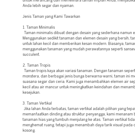
untuk merancang dan memelihara taman impian Anda, menjadika
Anda lebih segar dan nyaman.
Jenis Taman yang Kami Tawarkan
1. Taman Minimalis
Taman minimalis dibuat dengan desain yang sederhana namun e
Menggunakan sedikit tanaman dan elemen desain yang bersih, ta
untuk lahan kecil dan memberikan kesan modern. Biasanya, taman
menggunakan tanaman yang mudah perawatannya seperti sansev
succulent.
2. Taman Tropis
Taman tropis kaya akan variasi tanaman. Dengan tanaman sepert
monstera, dan berbagai jenis bunga berwarna-warni, taman ini m
suasana segar dan ceria. Kami juga menambahkan elemen air sep
kecil atau air mancur untuk meningkatkan keindahan dan menam
kesejukan.
3. Taman Vertikal
Jika lahan Anda terbatas, taman vertikal adalah pilihan yang tep
memanfaatkan dinding atau struktur penyangga, kami menanam 
tanaman hias yang tumbuh menjulang ke atas. Taman vertikal tid
menghemat ruang, tetapi juga menambah daya tarik visual pada 
kosong.