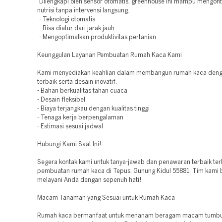
Dilengkapi oleh sensor otomatis, greenhouse ini mampu mengont
nutrisi tanpa intervensi langsung.
- Teknologi otomatis
- Bisa diatur dari jarak jauh
- Mengoptimalkan produktivitas pertanian
Keunggulan Layanan Pembuatan Rumah Kaca Kami
Kami menyediakan keahlian dalam membangun rumah kaca den
terbaik serta desain inovatif.
- Bahan berkualitas tahan cuaca
- Desain fleksibel
- Biaya terjangkau dengan kualitas tinggi
- Tenaga kerja berpengalaman
- Estimasi sesuai jadwal
Hubungi Kami Saat Ini!
Segera kontak kami untuk tanya-jawab dan penawaran terbaik terk
pembuatan rumah kaca di Tepus, Gunung Kidul 55881. Tim kami 
melayani Anda dengan sepenuh hati!
Macam Tanaman yang Sesuai untuk Rumah Kaca
Rumah kaca bermanfaat untuk menanam beragam macam tumbu