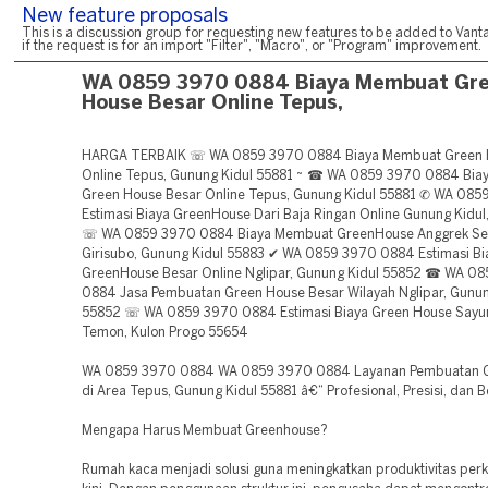
New feature proposals
This is a discussion group for requesting new features to be added to Vanta
if the request is for an import "Filter", "Macro", or "Program" improvement.
WA 0859 3970 0884 Biaya Membuat Gr
House Besar Online Tepus,
HARGA TERBAIK ☏ WA 0859 3970 0884 Biaya Membuat Green 
Online Tepus, Gunung Kidul 55881 ~ ☎ WA 0859 3970 0884 Bi
Green House Besar Online Tepus, Gunung Kidul 55881 ✆ WA 08
Estimasi Biaya GreenHouse Dari Baja Ringan Online Gunung Kidul,
☏ WA 0859 3970 0884 Biaya Membuat GreenHouse Anggrek Sek
Girisubo, Gunung Kidul 55883 ✔ WA 0859 3970 0884 Estimasi Bi
GreenHouse Besar Online Nglipar, Gunung Kidul 55852 ☎ WA 0
0884 Jasa Pembuatan Green House Besar Wilayah Nglipar, Gunun
55852 ☏ WA 0859 3970 0884 Estimasi Biaya Green House Sayur
Temon, Kulon Progo 55654
WA 0859 3970 0884 WA 0859 3970 0884 Layanan Pembuatan 
di Area Tepus, Gunung Kidul 55881 â€“ Profesional, Presisi, dan B
Mengapa Harus Membuat Greenhouse?
Rumah kaca menjadi solusi guna meningkatkan produktivitas pe