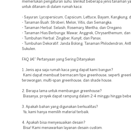
memerlukan pengaturan suhu. Berikut beberapa jenis tanaman ya
untuk ditanam di dalam rumah kaca:
- Sayuran: Lycopersicum, Capsicum, Lettuce, Bayam, Kangkung, 
- Tanaman Buah: Stroberi, Melon, Vitis, dan Semangka.
- Tanaman Herbal: Selasih, Rosemary, Mentha, dan Oregano.
- Tanaman Hias Berbunga: Mawar, Anggrek, Chrysanthemum, dan 
- Tumbuhan Herbal: Zingiber, Kunyit, dan Panax.
- Tumbuhan Dekoratif: Janda Bolong, Tanaman Philodendron, Ant
Sukulen.
FAQ â€“ Pertanyaan yang Sering Ditanyakan
1. Jenis apa saja rumah kaca yang dapat kami bangun?
Kami dapat membuat bermacam tipe greenhouse, seperti green
terowongan, multi-span greenhouse, dan shade house.
2. Berapa lama untuk membangun greenhouse?
Biasanya, proyek dapat rampung dalam 2-4 minggu hingga bebe
3. Apakah bahan yang digunakan berkualitas?
Ya, kami hanya memilih material terbaik.
4. Apakah bisa menyesuaikan desain?
Bisa! Kami menawarkan layanan desain custom.