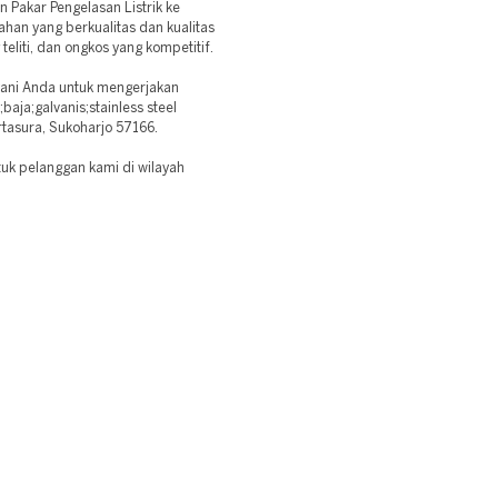
 Pakar Pengelasan Listrik ke
ahan yang berkualitas dan kualitas
eliti, dan ongkos yang kompetitif.
yani Anda untuk mengerjakan
aja;galvanis;stainless steel
tasura, Sukoharjo 57166.
tuk pelanggan kami di wilayah