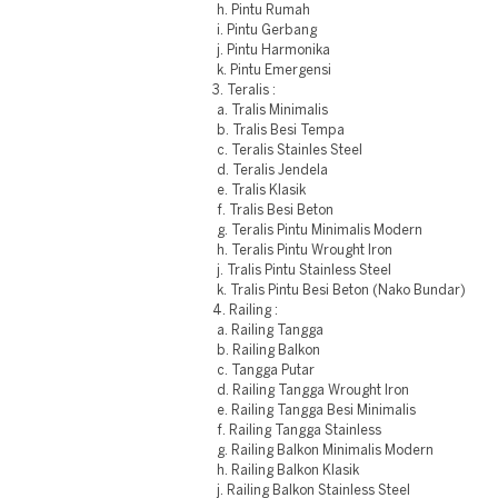
h. Pintu Rumah
i. Pintu Gerbang
j. Pintu Harmonika
k. Pintu Emergensi
3. Teralis :
a. Tralis Minimalis
b. Tralis Besi Tempa
c. Teralis Stainles Steel
d. Teralis Jendela
e. Tralis Klasik
f. Tralis Besi Beton
g. Teralis Pintu Minimalis Modern
h. Teralis Pintu Wrought Iron
j. Tralis Pintu Stainless Steel
k. Tralis Pintu Besi Beton (Nako Bundar)
4. Railing :
a. Railing Tangga
b. Railing Balkon
c. Tangga Putar
d. Railing Tangga Wrought Iron
e. Railing Tangga Besi Minimalis
f. Railing Tangga Stainless
g. Railing Balkon Minimalis Modern
h. Railing Balkon Klasik
j. Railing Balkon Stainless Steel