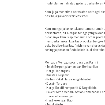
model dari rumah atau gedung perkantoran 
Kami juga menerima perawatan berbagai akse
besi;baja;galvanis;stainless steel.
Kami mengerjakan untuk apartemen, rumah tin
perkantoran, dll. Dengan tenaga yang sudah 
bidangnya, kami siap menerima order produk
mempertahankan kualitas produksi, bengkel 
baku besi berkualitas, finishing yang halus 
sehingga pesanan Anda kokoh, kuat dan taha
Mengapa Menggunakan Jasa Las Kami ?
- Telah Berpengalaman dan Berkeahlian
- Harga Terjangkau
- Kualitas Terjamin
- Pilihan Paket Harga Yang Fleksibel
- Desain Terbaru
- Harga Relatif kompetitif & Negotiable
- Paket Promo Menarik Setiap Pemesanan Leb
- Garansi Pemasangan
- Hasil Pekerjaan Rapi
- Tepat Waktu