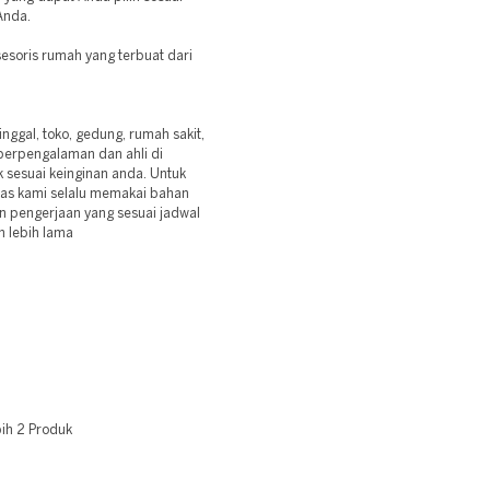
Anda.
soris rumah yang terbuat dari
ggal, toko, gedung, rumah sakit,
berpengalaman dan ahli di
 sesuai keinginan anda. Untuk
las kami selalu memakai bahan
dan pengerjaan yang sesuai jadwal
n lebih lama
ih 2 Produk