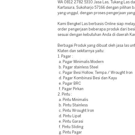
WA 0812 2782 5310 Jasa Las, Tukang Las dan
Kartasura, Sukoharjo 57166 dengan pilihan b
yang unggul, dengan proses pengerjaan yang t
Kami Bengkel Las berbasis Online siap mela
order pengerjaan beberapa produk dari besi;b
sesuai dengan kebutuhan Anda di daerah Kar
Berbagai Produk yang dibuat oleh jasa las un
Klaten dan sekitarnya yaitu:
1. Pagar :
a. Pagar Minimalis Modern
b. Pagar stainless Steel
c. Pagar Besi Hollow, Tempa / Wrought Iron
d. Pagar Kombinasi Besi dan Kayu
e. Pagar BRC
f. Pagar Pirkan
2. Pintu :
a. Pintu Minimalis
b. Pintu Stainless
c. Pintu Wrought Iron
d. Pintu Lipat
e. Pintu Garasi
f. Pintu Sliding
g. Pintu Pagar