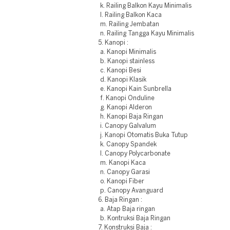
k. Railing Balkon Kayu Minimalis
l. Railing Balkon Kaca
m. Railing Jembatan
n. Railing Tangga Kayu Minimalis
5. Kanopi :
a. Kanopi Minimalis
b. Kanopi stainless
c. Kanopi Besi
d. Kanopi Klasik
e. Kanopi Kain Sunbrella
f. Kanopi Onduline
g. Kanopi Alderon
h. Kanopi Baja Ringan
i. Canopy Galvalum
j. Kanopi Otomatis Buka Tutup
k. Canopy Spandek
l. Canopy Polycarbonate
m. Kanopi Kaca
n. Canopy Garasi
o. Kanopi Fiber
p. Canopy Avanguard
6. Baja Ringan :
a. Atap Baja ringan
b. Kontruksi Baja Ringan
7. Konstruksi Baja :