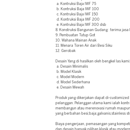
a. Kontruksi Baja IWF 75
b. Kontruksi Baja IWF 100
c. Kontruksi Baja IWF 150
d. Kontruksi Baja IWF 200
e. Kontruksi Baja IWF 300 dsb
8. Konstruksi Bangunan Gudang : terima jasa
9. Pembuatan Tutup Got
10. Wahana Mainan Anak
11. Menara Toren Air dari Besi Siku
12. Gerobak
Desain Yang di hasilkan oleh bengkel las kami
a. Desain Minimalis
b. Model Klasik
c. Model Modern
d. Model Sederhana
e. Desain Mewah
Produk yang dikerjakan dapat di-customized
pelanggan. Pelanggan utama kami ialah kontr
membangun atau merenovasi rumah maupun d
yang berbahan besi;baja;galvanis;stainless s
Biaya pengerjaan, pemasangan yang kompetiti
dan desain banyak pilihan klasik atau modern