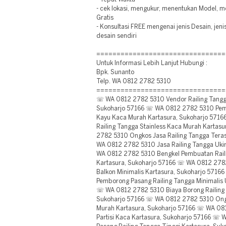
- cek lokasi, mengukur, menentukan Model, 
Gratis
- Konsultasi FREE mengenai jenis Desain, jen
desain sendiri
================================
Untuk Informasi Lebih Lanjut Hubungi :
Bpk. Sunanto
Telp. WA 0812 2782 5310
================================
☏ WA 0812 2782 5310 Vendor Railing Tangga
Sukoharjo 57166 ☏ WA 0812 2782 5310 Pem
Kayu Kaca Murah Kartasura, Sukoharjo 571
Railing Tangga Stainless Kaca Murah Kartas
2782 5310 Ongkos Jasa Railing Tangga Tera
WA 0812 2782 5310 Jasa Railing Tangga Uki
WA 0812 2782 5310 Bengkel Pembuatan Raili
Kartasura, Sukoharjo 57166 ☏ WA 0812 2782
Balkon Minimalis Kartasura, Sukoharjo 571
Pemborong Pasang Railing Tangga Minimalis 
☏ WA 0812 2782 5310 Biaya Borong Railing 
Sukoharjo 57166 ☏ WA 0812 2782 5310 Ongk
Murah Kartasura, Sukoharjo 57166 ☏ WA 081
Partisi Kaca Kartasura, Sukoharjo 57166 