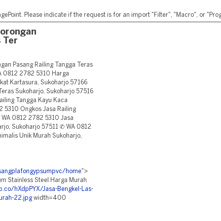
ePoint. Please indicate if the request is for an import "Filter", "Macro", or "P
Borongan
 Ter
an Pasang Railing Tangga Teras
WA 0812 2782 5310 Harga
kat Kartasura, Sukoharjo 57166
eras Sukoharjo, Sukoharjo 57516
iling Tangga Kayu Kaca
 5310 Ongkos Jasa Railing
✆ WA 0812 2782 5310 Jasa
arjo, Sukoharjo 57511 ✆ WA 0812
imalis Unik Murah Sukoharjo,
pasangplafongypsumpvc/home
">
um Stainless Steel Harga Murah
ibb.co/hXdpPYX/Jasa-Bengkel-Las-
urah-22.jpg
width=400