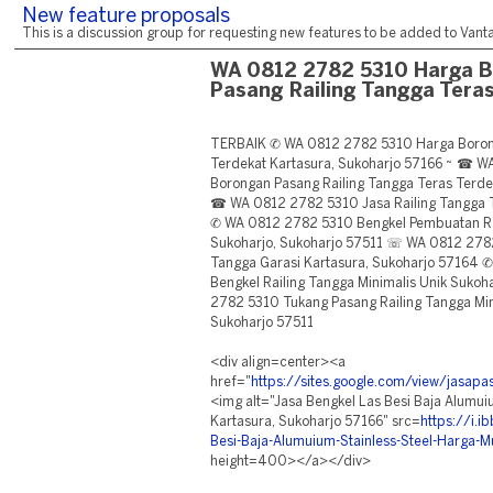
New feature proposals
This is a discussion group for requesting new features to be added to Vantag
WA 0812 2782 5310 Harga 
Pasang Railing Tangga Teras
TERBAIK ✆ WA 0812 2782 5310 Harga Borong
Terdekat Kartasura, Sukoharjo 57166 ~ ☎ 
Borongan Pasang Railing Tangga Teras Terde
☎ WA 0812 2782 5310 Jasa Railing Tangga T
✆ WA 0812 2782 5310 Bengkel Pembuatan Ra
Sukoharjo, Sukoharjo 57511 ☏ WA 0812 2782
Tangga Garasi Kartasura, Sukoharjo 57164 
Bengkel Railing Tangga Minimalis Unik Sukoh
2782 5310 Tukang Pasang Railing Tangga Min
Sukoharjo 57511
<div align=center><a
href="
https://sites.google.com/view/jasa
<img alt="Jasa Bengkel Las Besi Baja Alumui
Kartasura, Sukoharjo 57166" src=
https://i.
Besi-Baja-Alumuium-Stainless-Steel-Harga-M
height=400></a></div>