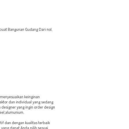
 buat Bangunan Gudang Dari nol.
:
 menyesuaikan keinginan
aktor dan individual yang sedang
esigner yang ingin order design
teel;alumunium.
f dan dengan kualitas terbaik
 yang dapat Anda pilih sesuai