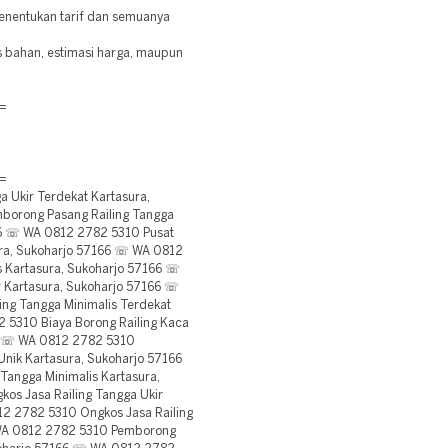
menentukan tarif dan semuanya
is bahan, estimasi harga, maupun
=
=
 Ukir Terdekat Kartasura,
borong Pasang Railing Tangga
66 ☏ WA 0812 2782 5310 Pusat
ura, Sukoharjo 57166 ☏ WA 0812
s Kartasura, Sukoharjo 57166 ☏
r Kartasura, Sukoharjo 57166 ☏
ng Tangga Minimalis Terdekat
 5310 Biaya Borong Railing Kaca
66 ☏ WA 0812 2782 5310
Unik Kartasura, Sukoharjo 57166
Tangga Minimalis Kartasura,
os Jasa Railing Tangga Ukir
2 2782 5310 Ongkos Jasa Railing
☏ WA 0812 2782 5310 Pemborong