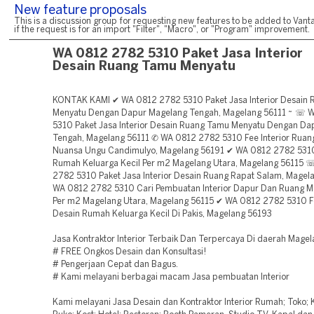
New feature proposals
This is a discussion group for requesting new features to be added to Vanta
if the request is for an import "Filter", "Macro", or "Program" improvement.
WA 0812 2782 5310 Paket Jasa Interior
Desain Ruang Tamu Menyatu
KONTAK KAMI ✔ WA 0812 2782 5310 Paket Jasa Interior Desain
Menyatu Dengan Dapur Magelang Tengah, Magelang 56111 ~ ☏ 
5310 Paket Jasa Interior Desain Ruang Tamu Menyatu Dengan Da
Tengah, Magelang 56111 ✆ WA 0812 2782 5310 Fee Interior Rua
Nuansa Ungu Candimulyo, Magelang 56191 ✔ WA 0812 2782 5310 
Rumah Keluarga Kecil Per m2 Magelang Utara, Magelang 56115
2782 5310 Paket Jasa Interior Desain Ruang Rapat Salam, Mage
WA 0812 2782 5310 Cari Pembuatan Interior Dapur Dan Ruang 
Per m2 Magelang Utara, Magelang 56115 ✔ WA 0812 2782 5310 Fe
Desain Rumah Keluarga Kecil Di Pakis, Magelang 56193
Jasa Kontraktor Interior Terbaik Dan Terpercaya Di daerah Magel
# FREE Ongkos Desain dan Konsultasi!
# Pengerjaan Cepat dan Bagus.
# Kami melayani berbagai macam Jasa pembuatan Interior
Kami melayani Jasa Desain dan Kontraktor Interior Rumah; Toko; K