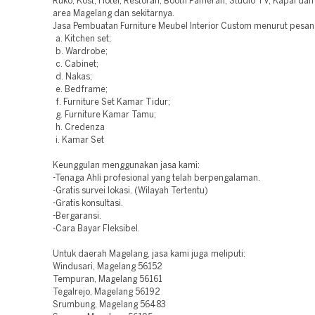
Ruko; Kost; Hotel; Restoran; Booth Pameran, Studio TV, Kapal d
area Magelang dan sekitarnya.
Jasa Pembuatan Furniture Meubel Interior Custom menurut pesan
a. Kitchen set;
b. Wardrobe;
c. Cabinet;
d. Nakas;
e. Bedframe;
f. Furniture Set Kamar Tidur;
g. Furniture Kamar Tamu;
h. Credenza
i. Kamar Set
Keunggulan menggunakan jasa kami:
-Tenaga Ahli profesional yang telah berpengalaman.
-Gratis survei lokasi. (Wilayah Tertentu)
-Gratis konsultasi.
-Bergaransi.
-Cara Bayar Fleksibel.
Untuk daerah Magelang, jasa kami juga meliputi:
Windusari, Magelang 56152
Tempuran, Magelang 56161
Tegalrejo, Magelang 56192
Srumbung, Magelang 56483