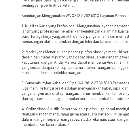
mencari jasa pasang plafon yang ahli, artikel ini akan memberikan
penting yang perlu Anda ketahui.
Keuntungan Menggunakan WA 0812 2782 5310 Layanan Pemasan
1. Kualitas Kerja yang Profesional: Menggunakan layanan pemasan
langit yang profesional memberikan keuntungan dalam hal kualita
baik. Tenaga kerja yang terlatih dan berpengalaman akan memast
pemasangan plafon dilakukan dengan teliti dan keterampilan prof
2. Model yang Menarik: Jasa pasang plafon biasanya memiliki ber
desain dan material plafon yang dapat disesuaikan dengan gaya 
kebutuhan ruangan Anda. Mereka dapat membantu Anda memilih l
yang sesuai dengan konsep dan tema interior ruangan, sehingg
keindahan dan nilai estetika ruangan.
3. Penyembunyian Kabel dan Pipa: WA 0812 2782 5310 Pemasang
juga memiliki fungsi praktis dalam menyamarkan kabel, pipa, dan
yang mungkin ada di atap ruangan. Hal ini memberikan tampilan 
dan rapi, serta mencegah tampilan berantakan akibat tumpukan k
4. Optimalisasi Akustik: Beberapa jenis plafon juga dapat mening
ruangan dengan mengurangi gema atau suara berlebih. Ini sanga
dalam ruangan seperti ruang rapat, studio rekaman, atau ruanga
membutuhkan kontrol akustik.