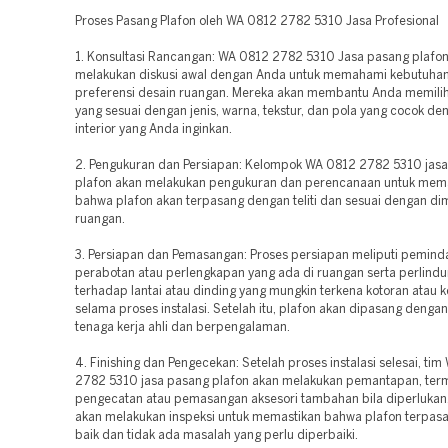
Proses Pasang Plafon oleh WA 0812 2782 5310 Jasa Profesional
1. Konsultasi Rancangan: WA 0812 2782 5310 Jasa pasang plafo
melakukan diskusi awal dengan Anda untuk memahami kebutuha
preferensi desain ruangan. Mereka akan membantu Anda memilih l
yang sesuai dengan jenis, warna, tekstur, dan pola yang cocok de
interior yang Anda inginkan.
2. Pengukuran dan Persiapan: Kelompok WA 0812 2782 5310 jas
plafon akan melakukan pengukuran dan perencanaan untuk mem
bahwa plafon akan terpasang dengan teliti dan sesuai dengan di
ruangan.
3. Persiapan dan Pemasangan: Proses persiapan meliputi pemin
perabotan atau perlengkapan yang ada di ruangan serta perlind
terhadap lantai atau dinding yang mungkin terkena kotoran atau 
selama proses instalasi. Setelah itu, plafon akan dipasang dengan 
tenaga kerja ahli dan berpengalaman.
4. Finishing dan Pengecekan: Setelah proses instalasi selesai, ti
2782 5310 jasa pasang plafon akan melakukan pemantapan, ter
pengecatan atau pemasangan aksesori tambahan bila diperlukan
akan melakukan inspeksi untuk memastikan bahwa plafon terpas
baik dan tidak ada masalah yang perlu diperbaiki.