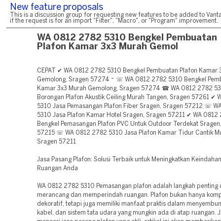
New feature proposals
This is a discussion group for requesting new features to be added to Vanta
if the request is for an import "Filter", "Macro", or "Program" improvement.
WA 0812 2782 5310 Bengkel Pembuatan
Plafon Kamar 3x3 Murah Gemol
CEPAT ✔ WA 0812 2782 5310 Bengkel Pembuatan Plafon Kamar 
Gemolong, Sragen 57274 ~ ☏ WA 0812 2782 5310 Bengkel Pemb
Kamar 3x3 Murah Gemolong, Sragen 57274 ☎ WA 0812 2782 53
Borongan Plafon Akustik Ceiling Murah Tangen, Sragen 57261 ✔
5310 Jasa Pemasangan Plafon Fiber Sragen, Sragen 57212 ☏ W
5310 Jasa Plafon Kamar Hotel Sragen, Sragen 57211 ✔ WA 0812
Bengkel Pemasangan Plafon PVC Untuk Outdoor Terdekat Sragen
57215 ☏ WA 0812 2782 5310 Jasa Plafon Kamar Tidur Cantik M
Sragen 57211
Jasa Pasang Plafon: Solusi Terbaik untuk Meningkatkan Keindahan
Ruangan Anda
WA 0812 2782 5310 Pemasangan plafon adalah langkah penting
merancang dan memperindah ruangan. Plafon bukan hanya kom
dekoratif, tetapi juga memiliki manfaat praktis dalam menyembun
kabel, dan sistem tata udara yang mungkin ada di atap ruangan. 