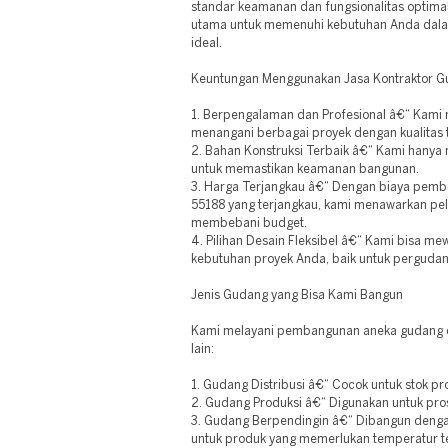
standar keamanan dan fungsionalitas optimal
utama untuk memenuhi kebutuhan Anda dal
ideal.
Keuntungan Menggunakan Jasa Kontraktor 
1. Berpengalaman dan Profesional â€“ Kami m
menangani berbagai proyek dengan kualitas t
2. Bahan Konstruksi Terbaik â€“ Kami hanya
untuk memastikan keamanan bangunan.
3. Harga Terjangkau â€“ Dengan biaya pemb
55188 yang terjangkau, kami menawarkan pel
membebani budget.
4. Pilihan Desain Fleksibel â€“ Kami bisa m
kebutuhan proyek Anda, baik untuk pergudang
Jenis Gudang yang Bisa Kami Bangun
Kami melayani pembangunan aneka gudang di
lain:
1. Gudang Distribusi â€“ Cocok untuk stok pr
2. Gudang Produksi â€“ Digunakan untuk pro
3. Gudang Berpendingin â€“ Dibangun denga
untuk produk yang memerlukan temperatur te