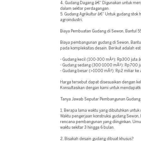
4. Gudang Dagang â€“ Digunakan untuk men
dalam sektor perdagangan.
5. Gudang Agrikultur â€“ Untuk gudang stok 
agroindustri.
Biaya Pembuatan Gudang di Sewon, Bantul 5
Biaya pembangunan gudang di Sewon, Bantul 
pada kompleksitas desain. Berikut adalah est
- Gudang kecil (100-300 mÂ²): Rp300 juta 
- Gudang sedang (300-1000 mÂ²): Rp700 jut
- Gudang besar (>1000 mÂ²): Rp2 miliar ke 
Harga tersebut dapat disesuaikan dengan keb
Konsultasikan dengan kami untuk mendapatk
Tanya Jawab Seputar Pembangunan Gudang
1. Berapa lama waktu yang dibutuhkan unt
Waktu pengerjaan konstruksi gudang Sewon, 
rencana pembangunan yang diinginkan. U
waktu sekitar 3 hingga 6 bulan.
2. Bisakah desain gudang dibuat khusus?