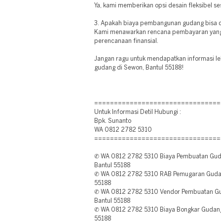
Ya, kami memberikan opsi desain fleksibel s
3. Apakah biaya pembangunan gudang bisa di
Kami menawarkan rencana pembayaran yang 
perencanaan finansial.
Jangan ragu untuk mendapatkan informasi le
gudang di Sewon, Bantul 55188!
================================
Untuk Informasi Detil Hubungi :
Bpk. Sunanto
WA 0812 2782 5310
================================
✆ WA 0812 2782 5310 Biaya Pembuatan Guda
Bantul 55188
✆ WA 0812 2782 5310 RAB Pemugaran Gudan
55188
✆ WA 0812 2782 5310 Vendor Pembuatan Gud
Bantul 55188
✆ WA 0812 2782 5310 Biaya Bongkar Gudang
55188