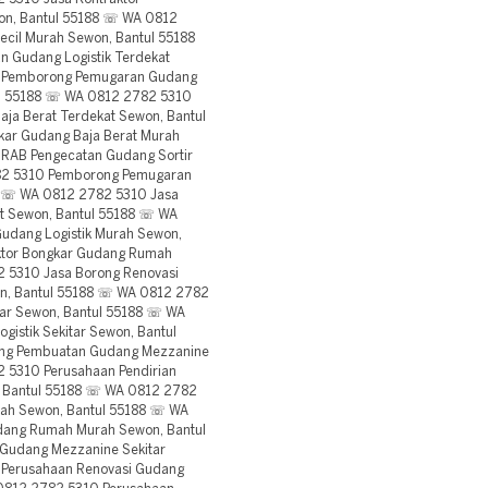
on, Bantul 55188 ☏ WA 0812
il Murah Sewon, Bantul 55188
 Gudang Logistik Terdekat
0 Pemborong Pemugaran Gudang
tul 55188 ☏ WA 0812 2782 5310
ja Berat Terdekat Sewon, Bantul
ar Gudang Baja Berat Murah
RAB Pengecatan Gudang Sortir
782 5310 Pemborong Pemugaran
88 ☏ WA 0812 2782 5310 Jasa
t Sewon, Bantul 55188 ☏ WA
udang Logistik Murah Sewon,
ktor Bongkar Gudang Rumah
 5310 Jasa Borong Renovasi
on, Bantul 55188 ☏ WA 0812 2782
ar Sewon, Bantul 55188 ☏ WA
istik Sekitar Sewon, Bantul
ng Pembuatan Gudang Mezzanine
 5310 Perusahaan Pendirian
n, Bantul 55188 ☏ WA 0812 2782
ah Sewon, Bantul 55188 ☏ WA
ang Rumah Murah Sewon, Bantul
Gudang Mezzanine Sekitar
 Perusahaan Renovasi Gudang