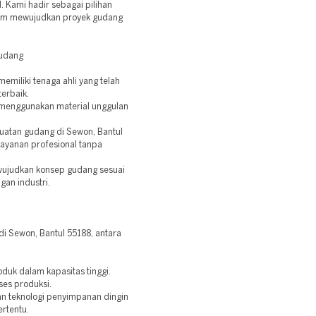
. Kami hadir sebagai pilihan
am mewujudkan proyek gudang
Gudang
emiliki tenaga ahli yang telah
erbaik.
 menggunakan material unggulan
uatan gudang di Sewon, Bantul
ayanan profesional tanpa
ewujudkan konsep gudang sesuai
an industri.
 Sewon, Bantul 55188, antara
oduk dalam kapasitas tinggi.
ses produksi.
n teknologi penyimpanan dingin
rtentu.