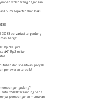
yimpan stok barang dagangan
hasil bumi seperti bahan baku
5188
55188 bervariasi tergantung
imasi harga:
â€“ Rp700 juta
a â€“ Rp2 miliar
atas
utuhan dan spesifikasi proyek.
an penawaran terbaik!
uk membangun gudang?
Bantul 55188 tergantung pada
mumnya, pembangunan memakan