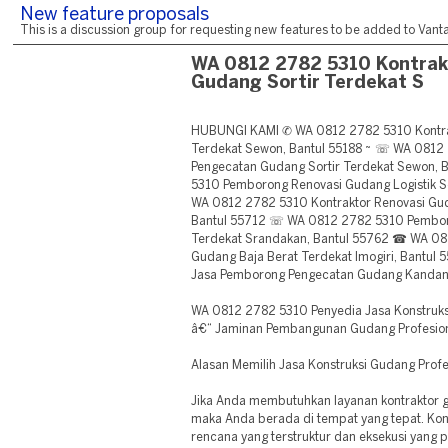
New feature proposals
This is a discussion group for requesting new features to be added to Vantag
WA 0812 2782 5310 Kontrak
Gudang Sortir Terdekat S
HUBUNGI KAMI ✆ WA 0812 2782 5310 Kontrak
Terdekat Sewon, Bantul 55188 ~ ☏ WA 0812 
Pengecatan Gudang Sortir Terdekat Sewon,
5310 Pemborong Renovasi Gudang Logistik S
WA 0812 2782 5310 Kontraktor Renovasi Gu
Bantul 55712 ☏ WA 0812 2782 5310 Pembor
Terdekat Srandakan, Bantul 55762 ☎ WA 08
Gudang Baja Berat Terdekat Imogiri, Bantu
Jasa Pemborong Pengecatan Gudang Kandang
WA 0812 2782 5310 Penyedia Jasa Konstruks
â€“ Jaminan Pembangunan Gudang Profesio
Alasan Memilih Jasa Konstruksi Gudang Profe
Jika Anda membutuhkan layanan kontraktor 
maka Anda berada di tempat yang tepat. Ko
rencana yang terstruktur dan eksekusi yang 