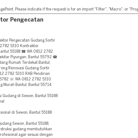
ePoint. Please indicate if the request is for an import "Filter", "Macro", or "P
tor Pengecatan
tor Pengecatan Gudang Sortir
2782 5310 Kontraktor
 Bantul 55188 ☎ WA 0812 2782
ekitar Piyungan, Bantul 55792 ☎
dang Rumah Terdekat Bantul,
ong Renovasi Gudang Sortir
12 2782 5310 RAB Pendirian
l 55782 ☏ WA 0812 2782 5310
 Murah Bantul, Bantul 55714
i Gudang di Sewon, Bantul 55188
nal
sional di Sewon, Bantul 55188
gudang Sewon, Bantul 55188,
nstruksi gudang membutuhkan
profesional agar sesuai dengan