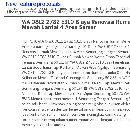
New feature proposals
This is a discussion group for requesting new features to be added to Vanta
if the request is for an import "Filter", "Macro", or "Program" improvement.
WA 0812 2782 5310 Biaya Renovasi Rum
Mewah Lantai 4 Area Semar
TERPERCAYA ✆ WA 0812 2782 5310 Biaya Renovasi Rumah Mewa
Area Semarang Tengah, Semarang 50131 ~ ✔ WA 0812 2782 531
Renovasi Rumah Mewah Lantai 4 Area Semarang Tengah, Semar
WA 0812 2782 5310 Tukang Rumah Mewah Warna Emas Terdeka
Tengah, Semarang 50131 ☏ WA 0812 2782 5310 Jasa Pemelihar
Lantai Sederhana Tapi Kelihatan Mewah Area Ngaliyan, Semara
WA 0812 2782 5310 Layanan Pembuatan Rumah 1 Lantai Sederh
Kelihatan Mewah Terdekat Gunungpati, Semarang 50223 ☏ WA
5310 Layanan Pembuatan Rumah Minimalis Kecil Tapi Mewah R
Semarang Tengah, Semarang 50134 ☎ WA 0812 2782 5310 Tu
Minimalis Kecil Tapi Mewah Terdekat Mijen, Semarang 50275 W
5310 Mendirikan rumah mewah di Semarang Tengah, Semarang 
salah satu bentuk investasi paling besar yang bisa dilakukan oleh s
ibu kota yang penuh dengan kemegahan dan keanggunan ini, keb
jasa kontraktor rumah mewah semakin meningkat. Kami datang me
terbaik untuk mewujudkan hunian impian Anda dengan kualitas te
desain yang tak tertandingi.