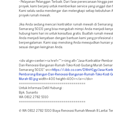
- Pelayanan Pelanggan Terbaik: Dari fase perencanaan hingga pe
proyek, kami berjanji untuk memberikan service yang unggul dan 
Kami selalu sedia mendengar dan melengkapi setiap kebutuhan 
proyek rumah mewah.
Jika Anda sedang mencari kontraktor rumah mewah di Semarang
Semarang 50131 yang bisa mengubah mimpi Anda menjadi kenya
hubungi kami hari ini untuk konsultasi gratis. Buatlah rumah mew
Anda menjadi kenyataan dengan bantuan kami yang profesional 
berpengalaman. Kami siap menolong Anda mewujudkan hunian ya
sesuai dengan keinginan Anda.
<div align=center><a href=""><img alt="Jasa-Kontraktor-Pembo
Dan-Renovasi-Bangunan-Rumah-Toko-Kost-Gudang-Murah Semar
Semarang 50131" src=
https://i.ibb.co.com/DWnH1gy/Jasa-Kontr
Pemborong-Bangun-Dan-Renovasi-Bangunan-Rumah-Toko-Kost-G
Murah-83.jpg
width=400 height=400></a></div>
=================================
Untuk Informasi Detil Hubungi :
Bpk. Sunanto
WA 0812 2782 5310
=================================
✆ WA 0812 2782 5310 Biaya Renovasi Rumah Mewah 8 Lantai Te