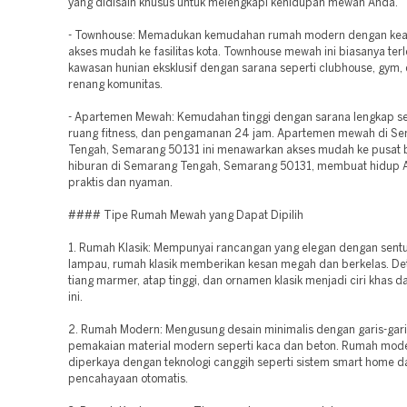
yang didisain khusus untuk melengkapi kehidupan mewah Anda.
- Townhouse: Memadukan kemudahan rumah modern dengan ke
akses mudah ke fasilitas kota. Townhouse mewah ini biasanya terl
kawasan hunian eksklusif dengan sarana seperti clubhouse, gym,
renang komunitas.
- Apartemen Mewah: Kemudahan tinggi dengan sarana lengkap se
ruang fitness, dan pengamanan 24 jam. Apartemen mewah di S
Tengah, Semarang 50131 ini menawarkan akses mudah ke pusat b
hiburan di Semarang Tengah, Semarang 50131, membuat hidup A
praktis dan nyaman.
#### Tipe Rumah Mewah yang Dapat Dipilih
1. Rumah Klasik: Mempunyai rancangan yang elegan dengan sen
lampau, rumah klasik memberikan kesan megah dan berkelas. Deta
tiang marmer, atap tinggi, dan ornamen klasik menjadi ciri khas d
ini.
2. Rumah Modern: Mengusung desain minimalis dengan garis-garis
pemakaian material modern seperti kaca dan beton. Rumah mod
diperkaya dengan teknologi canggih seperti sistem smart home d
pencahayaan otomatis.