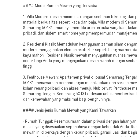
#### Model Rumah Mewah yang Tersedia
1. Villa Modern: desain minimalis dengan sentuhan teknologi dan
material berkualitas seperti kaca dan baja. Villa modern di Sema
Semarang 50131 umumnya memiliki area terbuka yang luas, kola
pribadi, dan sistem smart home yang mempermudah manajemen
2. Residensi Klasik: Memadukan keanggunan zaman silam deng
modern, menggunakan elemen arsitektur seperti tiang marmer d
kayu mahoni. Residensi klasik mewah menyuguhkan nuansa mew
cocok bagi Anda yang menginginkan desain rumah dengan sentuh
tinggi.
3. Penthouse Mewah: Apartemen privat di pusat Semarang Tenga
50131, menawarkan pemandangan menakjubkan dan sarana mew
kolam renang pribadi dan akses menuju klub privat. Penthouse m
Semarang Tengah, Semarang 50131 didesain untuk memberikan
dan kemewahan yang maksimal bagi penghuninya.
#### Jenis-jenis Rumah Mewah yang Kami Tawarkan
- Rumah Tunggal: Kesempurnaan dalam privasi dengan lahan yan
desain yang disesuaikan sepenuhnya dengan kehendak Anda. Ru
mewah ini diperkaya dengan kebun pribadi, garasi luas, dan bag