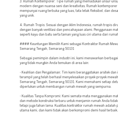
3. Rumah Kontemporer: Tipe rumah yang memadukan unsur-unsu
modern dengan nuansa seni dan kreativitas. Rumah kontemporer
mempunyai ruang terbuka yang luas, tata letak fleksibel, dan desai
yang unik.
4. Rumah Tropis: Sesuai dengan iklim Indonesia, rumah tropis di
dengan banyak ventilasi dan pencahayaan alami. Penggunaan mat
seperti kayu dan batu serta taman yang luas ciri utama dari rumah 
#### Keuntungan Memilih Kami sebagai Kontraktor Rumah Mewa
Semarang Tengah, Semarang 50131
Sebagai pemimpin dalam industri ini, kami menawarkan berbaga
yang tidak mungkin Anda temukan di area lain:
- Keahlian dan Pengalaman: Tim kami beranggotakan arsitek dan i
terampil yang telah berhasil menyelesaikan proyek-proyek mewah
Semarang Tengah, Semarang 50131. Kami memahami setiap deta
diperlukan untuk membangun rumah mewah yang sempurna.
- Kualitas Tanpa Kompromi: Kami semata-mata menggunakan mate
dan metode konstruksi terbaru untuk menjamin rumah Anda tidak
tetapi juga tahan lama. Kualitas kontraktor rumah mewah adalah p
utama kami, dan kami tidak akan berkompromi demi hasil terbaik.