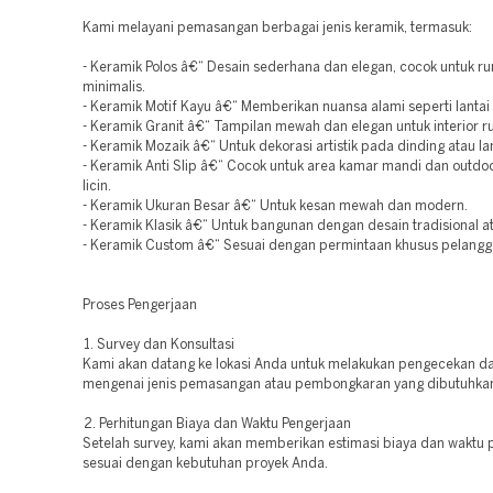
Kami melayani pemasangan berbagai jenis keramik, termasuk:
- Keramik Polos â€“ Desain sederhana dan elegan, cocok untuk r
minimalis.
- Keramik Motif Kayu â€“ Memberikan nuansa alami seperti lantai k
- Keramik Granit â€“ Tampilan mewah dan elegan untuk interior 
- Keramik Mozaik â€“ Untuk dekorasi artistik pada dinding atau lan
- Keramik Anti Slip â€“ Cocok untuk area kamar mandi dan outdoo
licin.
- Keramik Ukuran Besar â€“ Untuk kesan mewah dan modern.
- Keramik Klasik â€“ Untuk bangunan dengan desain tradisional at
- Keramik Custom â€“ Sesuai dengan permintaan khusus pelangg
Proses Pengerjaan
1. Survey dan Konsultasi
Kami akan datang ke lokasi Anda untuk melakukan pengecekan da
mengenai jenis pemasangan atau pembongkaran yang dibutuhka
2. Perhitungan Biaya dan Waktu Pengerjaan
Setelah survey, kami akan memberikan estimasi biaya dan waktu 
sesuai dengan kebutuhan proyek Anda.