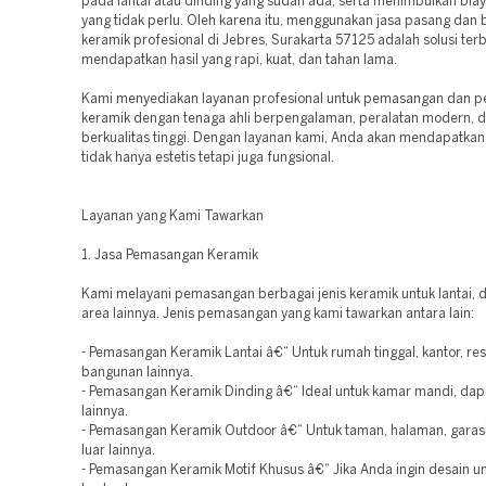
pada lantai atau dinding yang sudah ada, serta menimbulkan bi
yang tidak perlu. Oleh karena itu, menggunakan jasa pasang dan
keramik profesional di Jebres, Surakarta 57125 adalah solusi terb
mendapatkan hasil yang rapi, kuat, dan tahan lama.
Kami menyediakan layanan profesional untuk pemasangan dan 
keramik dengan tenaga ahli berpengalaman, peralatan modern, d
berkualitas tinggi. Dengan layanan kami, Anda akan mendapatkan 
tidak hanya estetis tetapi juga fungsional.
Layanan yang Kami Tawarkan
1. Jasa Pemasangan Keramik
Kami melayani pemasangan berbagai jenis keramik untuk lantai, d
area lainnya. Jenis pemasangan yang kami tawarkan antara lain:
- Pemasangan Keramik Lantai â€“ Untuk rumah tinggal, kantor, res
bangunan lainnya.
- Pemasangan Keramik Dinding â€“ Ideal untuk kamar mandi, dap
lainnya.
- Pemasangan Keramik Outdoor â€“ Untuk taman, halaman, garasi
luar lainnya.
- Pemasangan Keramik Motif Khusus â€“ Jika Anda ingin desain u