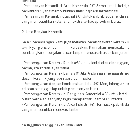
berbeda.
- Pemasangan Keramik di Area Komersial â€“ Seperti mall, hotel,
perkantoran yang membutuhkan finishing berkualitas tinggi.
- Pemasangan Keramik Industrial â€“ Untuk pabrik, gudang, dan ar
yang membutuhkan ketahanan ekstra terhadap beban berat.
2. Jasa Bongkar Keramik
Selain pemasangan, kami juga melayani pembongkaran keramik 
teknik yang efisien dan minim kerusakan. Kami akan memastikan 
pembongkaran berjalan lancar tanpa merusak struktur bangunan
- Pembongkaran Keramik Rusak â€“ Untuk lantai atau dinding yan
pecah, atau tidak layak pakai.
- Pembongkaran Keramik Lama â€“ Jika Anda ingin mengganti mo
desain keramik yang lebih baru dan modern.
- Pembongkaran dengan Pembersihan Total â€“ Menghilangkan si
kotoran sehingga siap untuk pemasangan baru.
- Pembongkaran Keramik di Bangunan Komersial â€“ Untuk hotel, 
pusat perbelanjaan yang ingin memperbarui tampilan interior.
- Pembongkaran Keramik di Area Industri â€“ Termasuk pabrik d
yang membutuhkan renovasi lantai.
Keunggulan Menggunakan Jasa Kami