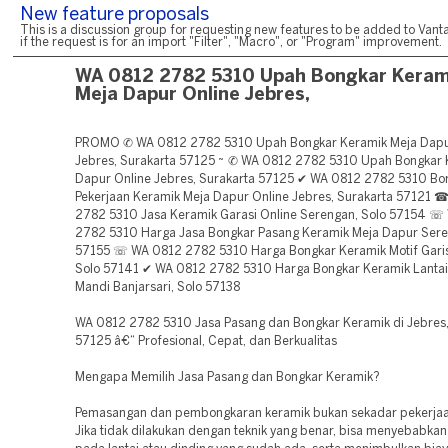
New feature proposals
This is a discussion group for requesting new features to be added to Vanta
if the request is for an import "Filter", "Macro", or "Program" improvement.
WA 0812 2782 5310 Upah Bongkar Keram
Meja Dapur Online Jebres,
PROMO ✆ WA 0812 2782 5310 Upah Bongkar Keramik Meja Dapu
Jebres, Surakarta 57125 ~ ✆ WA 0812 2782 5310 Upah Bongkar 
Dapur Online Jebres, Surakarta 57125 ✔ WA 0812 2782 5310 Bo
Pekerjaan Keramik Meja Dapur Online Jebres, Surakarta 57121 
2782 5310 Jasa Keramik Garasi Online Serengan, Solo 57154 ☏
2782 5310 Harga Jasa Bongkar Pasang Keramik Meja Dapur Sere
57155 ☏ WA 0812 2782 5310 Harga Bongkar Keramik Motif Gari
Solo 57141 ✔ WA 0812 2782 5310 Harga Bongkar Keramik Lanta
Mandi Banjarsari, Solo 57138
WA 0812 2782 5310 Jasa Pasang dan Bongkar Keramik di Jebres,
57125 â€“ Profesional, Cepat, dan Berkualitas
Mengapa Memilih Jasa Pasang dan Bongkar Keramik?
Pemasangan dan pembongkaran keramik bukan sekadar pekerjaa
Jika tidak dilakukan dengan teknik yang benar, bisa menyebabka