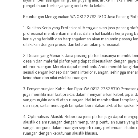
layanan pemasangan langit-langit yang ahli, artikel ini akan memb
pengetahuan berharga yang perlu Anda ketahui.
Keuntungan Menggunakan WA 0812 2782 5310 Jasa Pasang Plaf
1. Kualitas Kerja yang Profesional: Menggunakan jasa pasang plaf
profesional memberikan manfaat dalam hal kualitas kerja yang ba
kerja yang terlatih dan berpengalaman akan menjamin pasang lang
dilakukan dengan presisi dan keterampilan profesional.
2. Desain yang Menarik: Jasa pasang plafon biasanya memiliki ber
desain dan material plafon yang dapat disesuaikan dengan gaya 
interior ruangan. Mereka dapat membantu Anda memilih langit-la
sesuai dengan konsep dan tema interior ruangan, sehingga men
keindahan dan nilai estetika ruangan.
3. Penyembunyian Kabel dan Pipa: WA 0812 2782 5310 Pemasang
juga memiliki manfaat praktis dalam menyamarkan kabel, pipa, d
yang mungkin ada di atap ruangan. Hal ini memberikan tampilan 
dan rapi, serta mencegah tampilan berantakan akibat tumpukan k
4. Optimalisasi Akustik: Beberapa jenis plafon juga dapat mengo
akustik dalam ruangan dengan mengurangi pantulan suara yang be
sangat berguna dalam ruangan seperti ruang pertemuan, studio 
ruangan dengan kebutuhan akustik khusus.