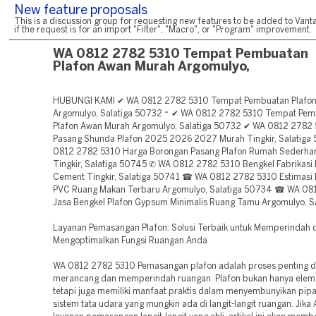
New feature proposals
This is a discussion group for requesting new features to be added to Vanta
if the request is for an import "Filter", "Macro", or "Program" improvement.
WA 0812 2782 5310 Tempat Pembuatan
Plafon Awan Murah Argomulyo,
HUBUNGI KAMI ✔ WA 0812 2782 5310 Tempat Pembuatan Plafo
Argomulyo, Salatiga 50732 ~ ✔ WA 0812 2782 5310 Tempat Pe
Plafon Awan Murah Argomulyo, Salatiga 50732 ✔ WA 0812 2782 
Pasang Shunda Plafon 2025 2026 2027 Murah Tingkir, Salatig
0812 2782 5310 Harga Borongan Pasang Plafon Rumah Sederha
Tingkir, Salatiga 50745 ✆ WA 0812 2782 5310 Bengkel Fabrikasi 
Cement Tingkir, Salatiga 50741 ☎ WA 0812 2782 5310 Estimasi 
PVC Ruang Makan Terbaru Argomulyo, Salatiga 50734 ☎ WA 08
Jasa Bengkel Plafon Gypsum Minimalis Ruang Tamu Argomulyo, S
Layanan Pemasangan Plafon: Solusi Terbaik untuk Memperindah 
Mengoptimalkan Fungsi Ruangan Anda
WA 0812 2782 5310 Pemasangan plafon adalah proses penting 
merancang dan memperindah ruangan. Plafon bukan hanya eleme
tetapi juga memiliki manfaat praktis dalam menyembunyikan pipa
sistem tata udara yang mungkin ada di langit-langit ruangan. Jik