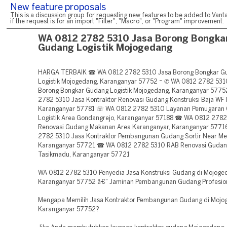
New feature proposals
This is a discussion group for requesting new features to be added to Vanta
if the request is for an import "Filter", "Macro", or "Program" improvement.
WA 0812 2782 5310 Jasa Borong Bongka
Gudang Logistik Mojogedang
HARGA TERBAIK ☎ WA 0812 2782 5310 Jasa Borong Bongkar G
Logistik Mojogedang, Karanganyar 57752 ~ ✆ WA 0812 2782 531
Borong Bongkar Gudang Logistik Mojogedang, Karanganyar 577
2782 5310 Jasa Kontraktor Renovasi Gudang Konstruksi Baja WF 
Karanganyar 57781 ☏ WA 0812 2782 5310 Layanan Pemugaran
Logistik Area Gondangrejo, Karanganyar 57188 ☎ WA 0812 2782
Renovasi Gudang Makanan Area Karanganyar, Karanganyar 577
2782 5310 Jasa Kontraktor Pembangunan Gudang Sortir Near Me
Karanganyar 57721 ☎ WA 0812 2782 5310 RAB Renovasi Gudang
Tasikmadu, Karanganyar 57721
WA 0812 2782 5310 Penyedia Jasa Konstruksi Gudang di Mojoge
Karanganyar 57752 â€“ Jaminan Pembangunan Gudang Profesio
Mengapa Memilih Jasa Kontraktor Pembangunan Gudang di Mojo
Karanganyar 57752?