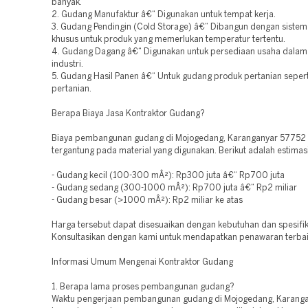
banyak.
2. Gudang Manufaktur â€“ Digunakan untuk tempat kerja.
3. Gudang Pendingin (Cold Storage) â€“ Dibangun dengan sistem
khusus untuk produk yang memerlukan temperatur tertentu.
4. Gudang Dagang â€“ Digunakan untuk persediaan usaha dalam
industri.
5. Gudang Hasil Panen â€“ Untuk gudang produk pertanian seper
pertanian.
Berapa Biaya Jasa Kontraktor Gudang?
Biaya pembangunan gudang di Mojogedang, Karanganyar 57752 
tergantung pada material yang digunakan. Berikut adalah estimas
- Gudang kecil (100-300 mÂ²): Rp300 juta â€“ Rp700 juta
- Gudang sedang (300-1000 mÂ²): Rp700 juta â€“ Rp2 miliar
- Gudang besar (>1000 mÂ²): Rp2 miliar ke atas
Harga tersebut dapat disesuaikan dengan kebutuhan dan spesifik
Konsultasikan dengan kami untuk mendapatkan penawaran terbai
Informasi Umum Mengenai Kontraktor Gudang
1. Berapa lama proses pembangunan gudang?
Waktu pengerjaan pembangunan gudang di Mojogedang, Karang