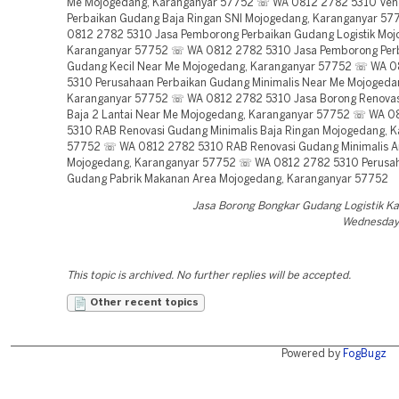
Me Mojogedang, Karanganyar 57752 ☏ WA 0812 2782 5310 Ven
Perbaikan Gudang Baja Ringan SNI Mojogedang, Karanganyar 5
0812 2782 5310 Jasa Pemborong Perbaikan Gudang Logistik Moj
Karanganyar 57752 ☏ WA 0812 2782 5310 Jasa Pemborong Per
Gudang Kecil Near Me Mojogedang, Karanganyar 57752 ☏ WA 
5310 Perusahaan Perbaikan Gudang Minimalis Near Me Mojogeda
Karanganyar 57752 ☏ WA 0812 2782 5310 Jasa Borong Renova
Baja 2 Lantai Near Me Mojogedang, Karanganyar 57752 ☏ WA 0
5310 RAB Renovasi Gudang Minimalis Baja Ringan Mojogedang, 
57752 ☏ WA 0812 2782 5310 RAB Renovasi Gudang Minimalis A
Mojogedang, Karanganyar 57752 ☏ WA 0812 2782 5310 Perusa
Gudang Pabrik Makanan Area Mojogedang, Karanganyar 57752
Jasa Borong Bongkar Gudang Logistik K
Wednesday,
This topic is archived. No further replies will be accepted.
Other recent topics
Powered by
FogBugz