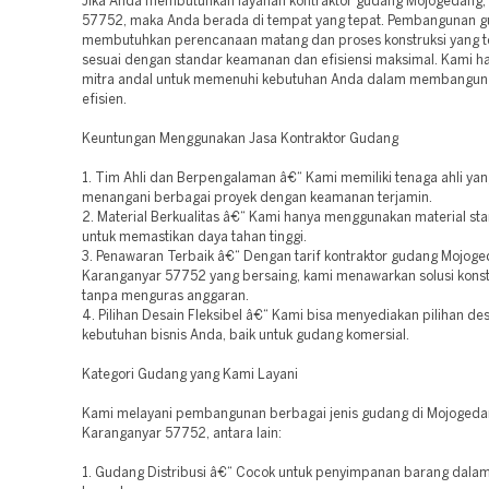
Jika Anda membutuhkan layanan kontraktor gudang Mojogedang,
57752, maka Anda berada di tempat yang tepat. Pembangunan 
membutuhkan perencanaan matang dan proses konstruksi yang t
sesuai dengan standar keamanan dan efisiensi maksimal. Kami ha
mitra andal untuk memenuhi kebutuhan Anda dalam membangun
efisien.
Keuntungan Menggunakan Jasa Kontraktor Gudang
1. Tim Ahli dan Berpengalaman â€“ Kami memiliki tenaga ahli yan
menangani berbagai proyek dengan keamanan terjamin.
2. Material Berkualitas â€“ Kami hanya menggunakan material sta
untuk memastikan daya tahan tinggi.
3. Penawaran Terbaik â€“ Dengan tarif kontraktor gudang Mojoge
Karanganyar 57752 yang bersaing, kami menawarkan solusi konstr
tanpa menguras anggaran.
4. Pilihan Desain Fleksibel â€“ Kami bisa menyediakan pilihan des
kebutuhan bisnis Anda, baik untuk gudang komersial.
Kategori Gudang yang Kami Layani
Kami melayani pembangunan berbagai jenis gudang di Mojogeda
Karanganyar 57752, antara lain:
1. Gudang Distribusi â€“ Cocok untuk penyimpanan barang dala