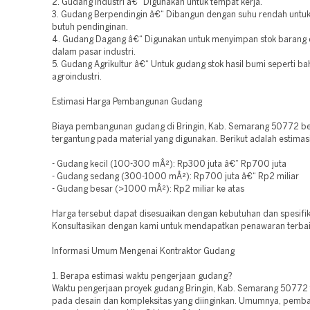
2. Gudang Industri â€“ Digunakan untuk tempat kerja.
3. Gudang Berpendingin â€“ Dibangun dengan suhu rendah untu
butuh pendinginan.
4. Gudang Dagang â€“ Digunakan untuk menyimpan stok barang
dalam pasar industri.
5. Gudang Agrikultur â€“ Untuk gudang stok hasil bumi seperti b
agroindustri.
Estimasi Harga Pembangunan Gudang
Biaya pembangunan gudang di Bringin, Kab. Semarang 50772 be
tergantung pada material yang digunakan. Berikut adalah estimas
- Gudang kecil (100-300 mÂ²): Rp300 juta â€“ Rp700 juta
- Gudang sedang (300-1000 mÂ²): Rp700 juta â€“ Rp2 miliar
- Gudang besar (>1000 mÂ²): Rp2 miliar ke atas
Harga tersebut dapat disesuaikan dengan kebutuhan dan spesifik
Konsultasikan dengan kami untuk mendapatkan penawaran terbai
Informasi Umum Mengenai Kontraktor Gudang
1. Berapa estimasi waktu pengerjaan gudang?
Waktu pengerjaan proyek gudang Bringin, Kab. Semarang 50772 
pada desain dan kompleksitas yang diinginkan. Umumnya, pemb