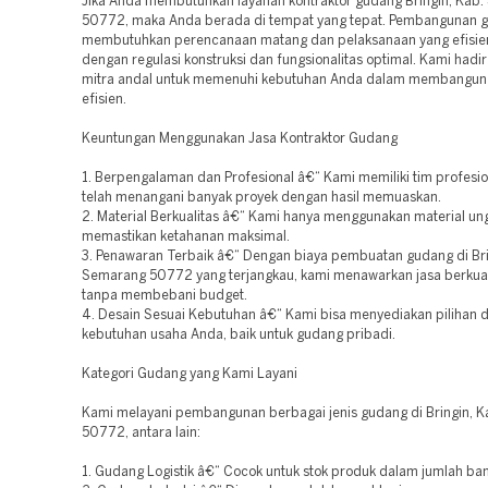
Jika Anda membutuhkan layanan kontraktor gudang Bringin, Kab
50772, maka Anda berada di tempat yang tepat. Pembangunan 
membutuhkan perencanaan matang dan pelaksanaan yang efisien
dengan regulasi konstruksi dan fungsionalitas optimal. Kami hadi
mitra andal untuk memenuhi kebutuhan Anda dalam membangun
efisien.
Keuntungan Menggunakan Jasa Kontraktor Gudang
1. Berpengalaman dan Profesional â€“ Kami memiliki tim profesio
telah menangani banyak proyek dengan hasil memuaskan.
2. Material Berkualitas â€“ Kami hanya menggunakan material un
memastikan ketahanan maksimal.
3. Penawaran Terbaik â€“ Dengan biaya pembuatan gudang di Bri
Semarang 50772 yang terjangkau, kami menawarkan jasa berkuali
tanpa membebani budget.
4. Desain Sesuai Kebutuhan â€“ Kami bisa menyediakan pilihan d
kebutuhan usaha Anda, baik untuk gudang pribadi.
Kategori Gudang yang Kami Layani
Kami melayani pembangunan berbagai jenis gudang di Bringin, 
50772, antara lain:
1. Gudang Logistik â€“ Cocok untuk stok produk dalam jumlah ba