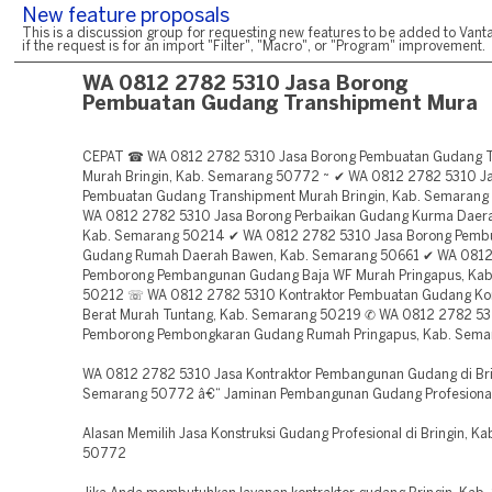
New feature proposals
This is a discussion group for requesting new features to be added to Vanta
if the request is for an import "Filter", "Macro", or "Program" improvement.
WA 0812 2782 5310 Jasa Borong
Pembuatan Gudang Transhipment Mura
CEPAT ☎ WA 0812 2782 5310 Jasa Borong Pembuatan Gudang T
Murah Bringin, Kab. Semarang 50772 ~ ✔ WA 0812 2782 5310 J
Pembuatan Gudang Transhipment Murah Bringin, Kab. Semaran
WA 0812 2782 5310 Jasa Borong Perbaikan Gudang Kurma Daera
Kab. Semarang 50214 ✔ WA 0812 2782 5310 Jasa Borong Pemb
Gudang Rumah Daerah Bawen, Kab. Semarang 50661 ✔ WA 081
Pemborong Pembangunan Gudang Baja WF Murah Pringapus, Ka
50212 ☏ WA 0812 2782 5310 Kontraktor Pembuatan Gudang Kon
Berat Murah Tuntang, Kab. Semarang 50219 ✆ WA 0812 2782 5
Pemborong Pembongkaran Gudang Rumah Pringapus, Kab. Sema
WA 0812 2782 5310 Jasa Kontraktor Pembangunan Gudang di Bri
Semarang 50772 â€“ Jaminan Pembangunan Gudang Profesiona
Alasan Memilih Jasa Konstruksi Gudang Profesional di Bringin, K
50772