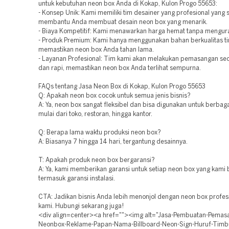
untuk kebutuhan neon box Anda di Kokap, Kulon Progo 55653:
- Konsep Unik: Kami memiliki tim desainer yang profesional yang 
membantu Anda membuat desain neon box yang menarik.
- Biaya Kompetitif: Kami menawarkan harga hemat tanpa menguran
- Produk Premium: Kami hanya menggunakan bahan berkualitas ti
memastikan neon box Anda tahan lama.
- Layanan Profesional: Tim kami akan melakukan pemasangan se
dan rapi, memastikan neon box Anda terlihat sempurna.
FAQs tentang Jasa Neon Box di Kokap, Kulon Progo 55653
Q: Apakah neon box cocok untuk semua jenis bisnis?
A: Ya, neon box sangat fleksibel dan bisa digunakan untuk berbagai
mulai dari toko, restoran, hingga kantor.
Q: Berapa lama waktu produksi neon box?
A: Biasanya 7 hingga 14 hari, tergantung desainnya.
T: Apakah produk neon box bergaransi?
A: Ya, kami memberikan garansi untuk setiap neon box yang kami 
termasuk garansi instalasi.
CTA: Jadikan bisnis Anda lebih menonjol dengan neon box profesi
kami. Hubungi sekarang juga!
<div align=center><a href=""><img alt="Jasa-Pembuatan-Pema
Neonbox-Reklame-Papan-Nama-Billboard-Neon-Sign-Huruf-Timb