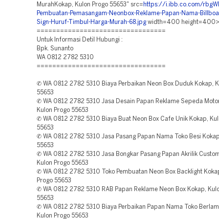
MurahKokap, Kulon Progo 55653" src=
https://i.ibb.co.com/rbg
Pembuatan-Pemasangam-Neonbox-Reklame-Papan-Nama-Billboa
Sign-Huruf-Timbul-Harga-Murah-68.jpg
width=400 height=400>
=================================
Untuk Informasi Detil Hubungi :
Bpk. Sunanto
WA 0812 2782 5310
=================================
✆ WA 0812 2782 5310 Biaya Perbaikan Neon Box Duduk Kokap, K
55653
✆ WA 0812 2782 5310 Jasa Desain Papan Reklame Sepeda Motor
Kulon Progo 55653
✆ WA 0812 2782 5310 Biaya Buat Neon Box Cafe Unik Kokap, Kul
55653
✆ WA 0812 2782 5310 Jasa Pasang Papan Nama Toko Besi Kokap
55653
✆ WA 0812 2782 5310 Jasa Bongkar Pasang Papan Akrilik Custo
Kulon Progo 55653
✆ WA 0812 2782 5310 Toko Pembuatan Neon Box Backlight Kokap
Progo 55653
✆ WA 0812 2782 5310 RAB Papan Reklame Neon Box Kokap, Kulo
55653
✆ WA 0812 2782 5310 Biaya Perbaikan Papan Nama Toko Berlam
Kulon Progo 55653