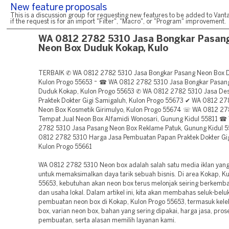
New feature proposals
This is a discussion group for requesting new features to be added to Vanta
if the request is for an import "Filter", "Macro", or "Program" improvement.
WA 0812 2782 5310 Jasa Bongkar Pasan
Neon Box Duduk Kokap, Kulo
TERBAIK ✆ WA 0812 2782 5310 Jasa Bongkar Pasang Neon Box 
Kulon Progo 55653 ~ ☎ WA 0812 2782 5310 Jasa Bongkar Pasan
Duduk Kokap, Kulon Progo 55653 ✆ WA 0812 2782 5310 Jasa De
Praktek Dokter Gigi Samigaluh, Kulon Progo 55673 ✔ WA 0812 2
Neon Box Kosmetik Girimulyo, Kulon Progo 55674 ☏ WA 0812 2
Tempat Jual Neon Box Alfamidi Wonosari, Gunung Kidul 55811 
2782 5310 Jasa Pasang Neon Box Reklame Patuk, Gunung Kidul 
0812 2782 5310 Harga Jasa Pembuatan Papan Praktek Dokter Gig
Kulon Progo 55661
WA 0812 2782 5310 Neon box adalah salah satu media iklan ya
untuk memaksimalkan daya tarik sebuah bisnis. Di area Kokap, K
55653, kebutuhan akan neon box terus melonjak seiring berkemba
dan usaha lokal. Dalam artikel ini, kita akan membahas seluk-belu
pembuatan neon box di Kokap, Kulon Progo 55653, termasuk kele
box, varian neon box, bahan yang sering dipakai, harga jasa, pros
pembuatan, serta alasan memilih layanan kami.