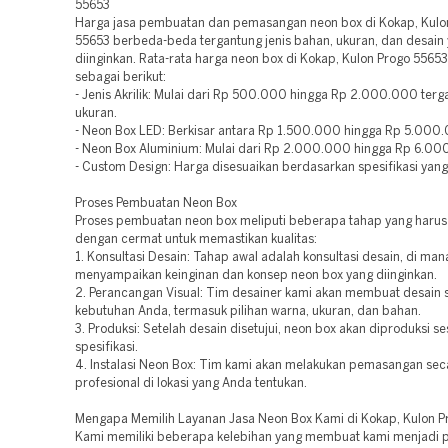
55653
Harga jasa pembuatan dan pemasangan neon box di Kokap, Kulo
55653 berbeda-beda tergantung jenis bahan, ukuran, dan desain
diinginkan. Rata-rata harga neon box di Kokap, Kulon Progo 5565
sebagai berikut:
- Jenis Akrilik: Mulai dari Rp 500.000 hingga Rp 2.000.000 terg
ukuran.
- Neon Box LED: Berkisar antara Rp 1.500.000 hingga Rp 5.000
- Neon Box Aluminium: Mulai dari Rp 2.000.000 hingga Rp 6.00
- Custom Design: Harga disesuaikan berdasarkan spesifikasi yang
Proses Pembuatan Neon Box
Proses pembuatan neon box meliputi beberapa tahap yang harus
dengan cermat untuk memastikan kualitas:
1. Konsultasi Desain: Tahap awal adalah konsultasi desain, di ma
menyampaikan keinginan dan konsep neon box yang diinginkan.
2. Perancangan Visual: Tim desainer kami akan membuat desain 
kebutuhan Anda, termasuk pilihan warna, ukuran, dan bahan.
3. Produksi: Setelah desain disetujui, neon box akan diproduksi se
spesifikasi.
4. Instalasi Neon Box: Tim kami akan melakukan pemasangan sec
profesional di lokasi yang Anda tentukan.
Mengapa Memilih Layanan Jasa Neon Box Kami di Kokap, Kulon 
Kami memiliki beberapa kelebihan yang membuat kami menjadi p