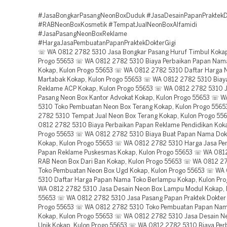
#JasaBongkarPasangNeonBoxDuduk #JasaDesainPapanPraktekDo
#RABNeonBoxKosmetik #TempatJualNeonBoxAlfamidi
#JasaPasangNeonBoxReklame
#HargaJasaPembuatanPapanPraktekDokterGigi
☏ WA 0812 2782 5310 Jasa Bongkar Pasang Huruf Timbul Kokap
Progo 55653 ☏ WA 0812 2782 5310 Biaya Perbaikan Papan Nama
Kokap, Kulon Progo 55653 ☏ WA 0812 2782 5310 Daftar Harga 
Martabak Kokap, Kulon Progo 55653 ☏ WA 0812 2782 5310 Biay
Reklame ACP Kokap, Kulon Progo 55653 ☏ WA 0812 2782 5310 
Pasang Neon Box Kantor Advokat Kokap, Kulon Progo 55653 ☏ 
5310 Toko Pembuatan Neon Box Terang Kokap, Kulon Progo 556
2782 5310 Tempat Jual Neon Box Terang Kokap, Kulon Progo 5
0812 2782 5310 Biaya Perbaikan Papan Reklame Pendidikan Koka
Progo 55653 ☏ WA 0812 2782 5310 Biaya Buat Papan Nama Dokt
Kokap, Kulon Progo 55653 ☏ WA 0812 2782 5310 Harga Jasa P
Papan Reklame Puskesmas Kokap, Kulon Progo 55653 ☏ WA 081
RAB Neon Box Dari Ban Kokap, Kulon Progo 55653 ☏ WA 0812 2
Toko Pembuatan Neon Box Ugd Kokap, Kulon Progo 55653 ☏ WA
5310 Daftar Harga Papan Nama Toko Berlampu Kokap, Kulon Pr
WA 0812 2782 5310 Jasa Desain Neon Box Lampu Modul Kokap, 
55653 ☏ WA 0812 2782 5310 Jasa Pasang Papan Praktek Dokter 
Progo 55653 ☏ WA 0812 2782 5310 Toko Pembuatan Papan Nama 
Kokap, Kulon Progo 55653 ☏ WA 0812 2782 5310 Jasa Desain N
Unik Kokap, Kulon Progo 55653 ☏ WA 0812 2782 5310 Biaya Per