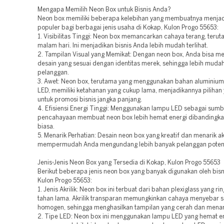
Mengapa Memilih Neon Box untuk Bisnis Anda?
Neon box memiliki beberapa kelebihan yang membuatnya menjadi
populer bagi berbagai jenis usaha di Kokap, Kulon Progo 55653:
1. Visibilitas Tinggi: Neon box memancarkan cahaya terang, teru
malam hari. Ini menjadikan bisnis Anda lebih mudah terlihat.
2. Tampilan Visual yang Memikat: Dengan neon box, Anda bisa m
desain yang sesuai dengan identitas merek, sehingga lebih mudah
pelanggan.
3. Awet: Neon box, terutama yang menggunakan bahan aluminiu
LED, memiliki ketahanan yang cukup lama, menjadikannya pilihan 
untuk promosi bisnis jangka panjang.
4. Efisiensi Energi Tinggi: Menggunakan lampu LED sebagai sumb
pencahayaan membuat neon box lebih hemat energi dibandingk
biasa.
5. Menarik Perhatian: Desain neon box yang kreatif dan menarik a
mempermudah Anda mengundang lebih banyak pelanggan potens
Jenis-Jenis Neon Box yang Tersedia di Kokap, Kulon Progo 55653
Berikut beberapa jenis neon box yang banyak digunakan oleh bisn
Kulon Progo 55653:
1. Jenis Akrilik: Neon box ini terbuat dari bahan plexiglass yang r
tahan lama. Akrilik transparan memungkinkan cahaya menyebar 
homogen, sehingga menghasilkan tampilan yang cerah dan menar
2. Tipe LED: Neon box ini menggunakan lampu LED yang hemat en