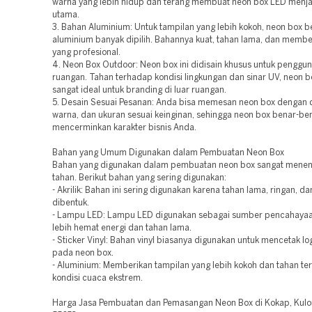
warna yang lebih hidup dan terang membuat neon box LED menjad
utama.
3. Bahan Aluminium: Untuk tampilan yang lebih kokoh, neon box 
aluminium banyak dipilih. Bahannya kuat, tahan lama, dan memb
yang profesional.
4. Neon Box Outdoor: Neon box ini didisain khusus untuk penggun
ruangan. Tahan terhadap kondisi lingkungan dan sinar UV, neon b
sangat ideal untuk branding di luar ruangan.
5. Desain Sesuai Pesanan: Anda bisa memesan neon box dengan 
warna, dan ukuran sesuai keinginan, sehingga neon box benar-be
mencerminkan karakter bisnis Anda.
Bahan yang Umum Digunakan dalam Pembuatan Neon Box
Bahan yang digunakan dalam pembuatan neon box sangat menen
tahan. Berikut bahan yang sering digunakan:
- Akrilik: Bahan ini sering digunakan karena tahan lama, ringan, 
dibentuk.
- Lampu LED: Lampu LED digunakan sebagai sumber pencahayaa
lebih hemat energi dan tahan lama.
- Sticker Vinyl: Bahan vinyl biasanya digunakan untuk mencetak lo
pada neon box.
- Aluminium: Memberikan tampilan yang lebih kokoh dan tahan t
kondisi cuaca ekstrem.
Harga Jasa Pembuatan dan Pemasangan Neon Box di Kokap, Kulo