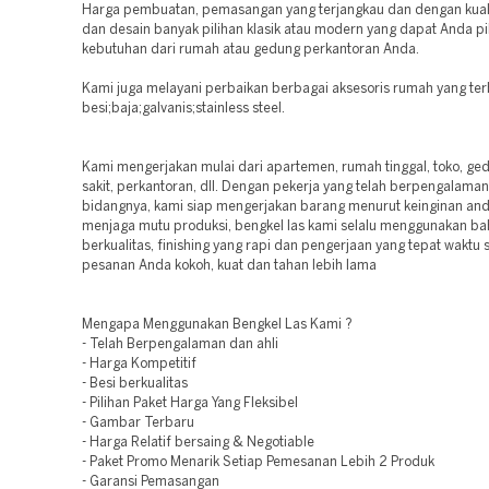
Harga pembuatan, pemasangan yang terjangkau dan dengan kuali
dan desain banyak pilihan klasik atau modern yang dapat Anda pil
kebutuhan dari rumah atau gedung perkantoran Anda.
Kami juga melayani perbaikan berbagai aksesoris rumah yang ter
besi;baja;galvanis;stainless steel.
Kami mengerjakan mulai dari apartemen, rumah tinggal, toko, ge
sakit, perkantoran, dll. Dengan pekerja yang telah berpengalaman 
bidangnya, kami siap mengerjakan barang menurut keinginan and
menjaga mutu produksi, bengkel las kami selalu menggunakan ba
berkualitas, finishing yang rapi dan pengerjaan yang tepat waktu
pesanan Anda kokoh, kuat dan tahan lebih lama
Mengapa Menggunakan Bengkel Las Kami ?
- Telah Berpengalaman dan ahli
- Harga Kompetitif
- Besi berkualitas
- Pilihan Paket Harga Yang Fleksibel
- Gambar Terbaru
- Harga Relatif bersaing & Negotiable
- Paket Promo Menarik Setiap Pemesanan Lebih 2 Produk
- Garansi Pemasangan