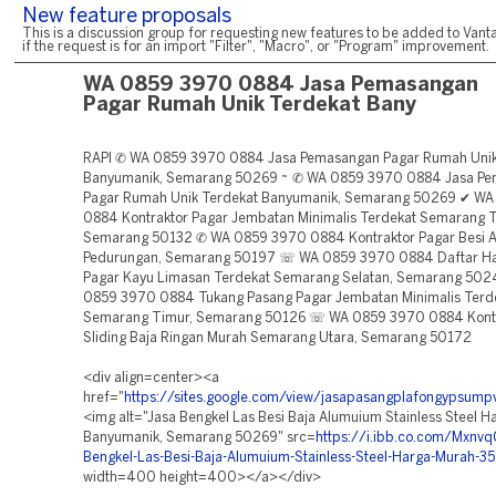
New feature proposals
This is a discussion group for requesting new features to be added to Vanta
if the request is for an import "Filter", "Macro", or "Program" improvement.
WA 0859 3970 0884 Jasa Pemasangan
Pagar Rumah Unik Terdekat Bany
RAPI ✆ WA 0859 3970 0884 Jasa Pemasangan Pagar Rumah Unik
Banyumanik, Semarang 50269 ~ ✆ WA 0859 3970 0884 Jasa P
Pagar Rumah Unik Terdekat Banyumanik, Semarang 50269 ✔ W
0884 Kontraktor Pagar Jembatan Minimalis Terdekat Semarang 
Semarang 50132 ✆ WA 0859 3970 0884 Kontraktor Pagar Besi 
Pedurungan, Semarang 50197 ☏ WA 0859 3970 0884 Daftar Ha
Pagar Kayu Limasan Terdekat Semarang Selatan, Semarang 50
0859 3970 0884 Tukang Pasang Pagar Jembatan Minimalis Terd
Semarang Timur, Semarang 50126 ☏ WA 0859 3970 0884 Kontr
Sliding Baja Ringan Murah Semarang Utara, Semarang 50172
<div align=center><a
href="
https://sites.google.com/view/jasapasangplafongypsum
<img alt="Jasa Bengkel Las Besi Baja Alumuium Stainless Steel 
Banyumanik, Semarang 50269" src=
https://i.ibb.co.com/Mxnvq
Bengkel-Las-Besi-Baja-Alumuium-Stainless-Steel-Harga-Murah-35
width=400 height=400></a></div>