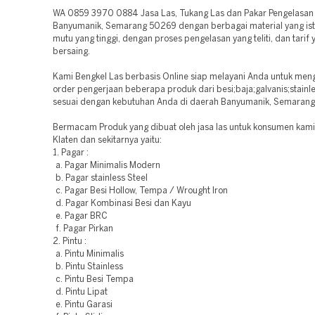
WA 0859 3970 0884 Jasa Las, Tukang Las dan Pakar Pengelasan L
Banyumanik, Semarang 50269 dengan berbagai material yang is
mutu yang tinggi, dengan proses pengelasan yang teliti, dan tarif 
bersaing.
Kami Bengkel Las berbasis Online siap melayani Anda untuk men
order pengerjaan beberapa produk dari besi;baja;galvanis;stainle
sesuai dengan kebutuhan Anda di daerah Banyumanik, Semaran
Bermacam Produk yang dibuat oleh jasa las untuk konsumen kami
Klaten dan sekitarnya yaitu:
1. Pagar :
a. Pagar Minimalis Modern
b. Pagar stainless Steel
c. Pagar Besi Hollow, Tempa / Wrought Iron
d. Pagar Kombinasi Besi dan Kayu
e. Pagar BRC
f. Pagar Pirkan
2. Pintu :
a. Pintu Minimalis
b. Pintu Stainless
c. Pintu Besi Tempa
d. Pintu Lipat
e. Pintu Garasi