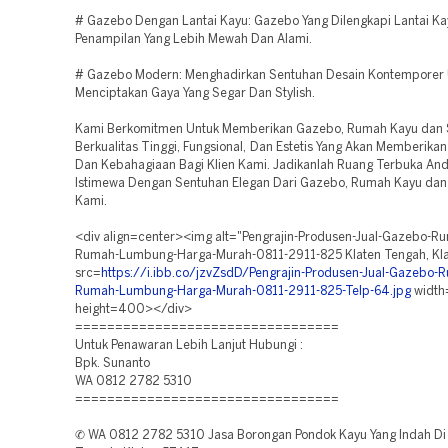
# Gazebo Dengan Lantai Kayu: Gazebo Yang Dilengkapi Lantai Ka
Penampilan Yang Lebih Mewah Dan Alami.
# Gazebo Modern: Menghadirkan Sentuhan Desain Kontemporer 
Menciptakan Gaya Yang Segar Dan Stylish.
Kami Berkomitmen Untuk Memberikan Gazebo, Rumah Kayu dan
Berkualitas Tinggi, Fungsional, Dan Estetis Yang Akan Memberika
Dan Kebahagiaan Bagi Klien Kami. Jadikanlah Ruang Terbuka An
Istimewa Dengan Sentuhan Elegan Dari Gazebo, Rumah Kayu dan
Kami.
<div align=center><img alt="Pengrajin-Produsen-Jual-Gazebo-R
Rumah-Lumbung-Harga-Murah-0811-2911-825 Klaten Tengah, Kl
src=
https://i.ibb.co/jzvZsdD/Pengrajin-Produsen-Jual-Gazebo-
Rumah-Lumbung-Harga-Murah-0811-2911-825-Telp-64.jpg
widt
height=400></div>
=================================
Untuk Penawaran Lebih Lanjut Hubungi :
Bpk. Sunanto
WA 0812 2782 5310
=================================
✆ WA 0812 2782 5310 Jasa Borongan Pondok Kayu Yang Indah Di 