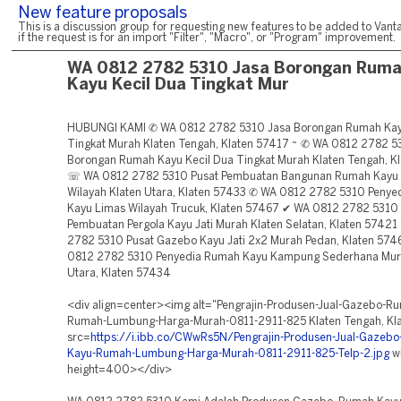
New feature proposals
This is a discussion group for requesting new features to be added to Vanta
if the request is for an import "Filter", "Macro", or "Program" improvement.
WA 0812 2782 5310 Jasa Borongan Rum
Kayu Kecil Dua Tingkat Mur
HUBUNGI KAMI ✆ WA 0812 2782 5310 Jasa Borongan Rumah Kay
Tingkat Murah Klaten Tengah, Klaten 57417 ~ ✆ WA 0812 2782 5
Borongan Rumah Kayu Kecil Dua Tingkat Murah Klaten Tengah, K
☏ WA 0812 2782 5310 Pusat Pembuatan Bangunan Rumah Kayu 
Wilayah Klaten Utara, Klaten 57433 ✆ WA 0812 2782 5310 Peny
Kayu Limas Wilayah Trucuk, Klaten 57467 ✔ WA 0812 2782 5310
Pembuatan Pergola Kayu Jati Murah Klaten Selatan, Klaten 574
2782 5310 Pusat Gazebo Kayu Jati 2x2 Murah Pedan, Klaten 57
0812 2782 5310 Penyedia Rumah Kayu Kampung Sederhana Mur
Utara, Klaten 57434
<div align=center><img alt="Pengrajin-Produsen-Jual-Gazebo-R
Rumah-Lumbung-Harga-Murah-0811-2911-825 Klaten Tengah, Kl
src=
https://i.ibb.co/CWwRs5N/Pengrajin-Produsen-Jual-Gazeb
Kayu-Rumah-Lumbung-Harga-Murah-0811-2911-825-Telp-2.jpg
w
height=400></div>