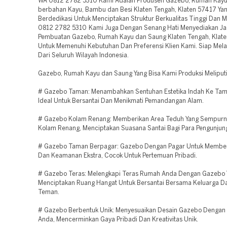
WA 0812 2782 5310 Kami Adalah Produsen Gazebo, Rumah Kayu
berbahan Kayu, Bambu dan Besi Klaten Tengah, Klaten 57417 Ya
Berdedikasi Untuk Menciptakan Struktur Berkualitas Tinggi Dan
0812 2782 5310 Kami Juga Dengan Senang Hati Menyediakan Ja
Pembuatan Gazebo, Rumah Kayu dan Saung Klaten Tengah, Klat
Untuk Memenuhi Kebutuhan Dan Preferensi Klien Kami. Siap Mela
Dari Seluruh Wilayah Indonesia.
Gazebo, Rumah Kayu dan Saung Yang Bisa Kami Produksi Meliputi
# Gazebo Taman: Menambahkan Sentuhan Estetika Indah Ke Tam
Ideal Untuk Bersantai Dan Menikmati Pemandangan Alam.
# Gazebo Kolam Renang: Memberikan Area Teduh Yang Sempurna
Kolam Renang, Menciptakan Suasana Santai Bagi Para Pengunjun
# Gazebo Taman Berpagar: Gazebo Dengan Pagar Untuk Memberi
Dan Keamanan Ekstra, Cocok Untuk Pertemuan Pribadi.
# Gazebo Teras: Melengkapi Teras Rumah Anda Dengan Gazebo 
Menciptakan Ruang Hangat Untuk Bersantai Bersama Keluarga D
Teman.
# Gazebo Berbentuk Unik: Menyesuaikan Desain Gazebo Dengan 
Anda, Mencerminkan Gaya Pribadi Dan Kreativitas Unik.