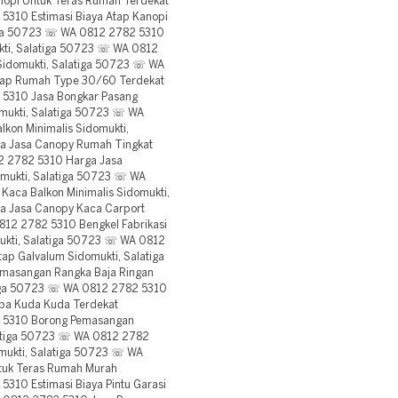
opi Untuk Teras Rumah Terdekat
5310 Estimasi Biaya Atap Kanopi
iga 50723 ☏ WA 0812 2782 5310
ukti, Salatiga 50723 ☏ WA 0812
Sidomukti, Salatiga 50723 ☏ WA
Atap Rumah Type 30/60 Terdekat
 5310 Jasa Bongkar Pasang
mukti, Salatiga 50723 ☏ WA
lkon Minimalis Sidomukti,
a Jasa Canopy Rumah Tingkat
2 2782 5310 Harga Jasa
ukti, Salatiga 50723 ☏ WA
Kaca Balkon Minimalis Sidomukti,
a Jasa Canopy Kaca Carport
812 2782 5310 Bengkel Fabrikasi
mukti, Salatiga 50723 ☏ WA 0812
p Galvalum Sidomukti, Salatiga
masangan Rangka Baja Ringan
tiga 50723 ☏ WA 0812 2782 5310
pa Kuda Kuda Terdekat
2 5310 Borong Pemasangan
latiga 50723 ☏ WA 0812 2782
mukti, Salatiga 50723 ☏ WA
tuk Teras Rumah Murah
310 Estimasi Biaya Pintu Garasi