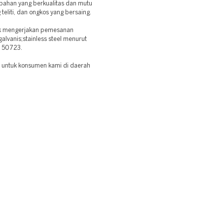
bahan yang berkualitas dan mutu
eliti, dan ongkos yang bersaing.
uk mengerjakan pemesanan
alvanis;stainless steel menurut
a 50723.
as untuk konsumen kami di daerah