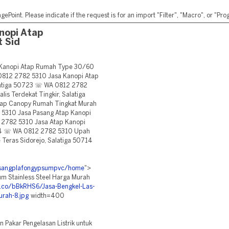
ePoint. Please indicate if the request is for an import "Filter", "Macro", or "P
nopi Atap
 Sid
Kanopi Atap Rumah Type 30/60
 0812 2782 5310 Jasa Kanopi Atap
latiga 50723 ☏ WA 0812 2782
is Terdekat Tingkir, Salatiga
ap Canopy Rumah Tingkat Murah
 5310 Jasa Pasang Atap Kanopi
2 2782 5310 Jasa Atap Kanopi
714 ☏ WA 0812 2782 5310 Upah
Teras Sidorejo, Salatiga 50714
pasangplafongypsumpvc/home
">
um Stainless Steel Harga Murah
bb.co/bBkRHS6/Jasa-Bengkel-Las-
urah-8.jpg
width=400
 Pakar Pengelasan Listrik untuk