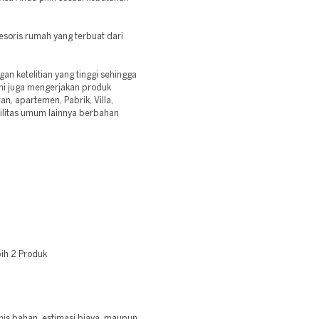
soris rumah yang terbuat dari
n ketelitian yang tinggi sehingga
mi juga mengerjakan produk
an, apartemen, Pabrik, Villa,
ilitas umum lainnya berbahan
ih 2 Produk
enis bahan, estimasi biaya, maupun