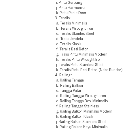
i. Pintu Gerbang
j. Pintu Harmonika
k. Pintu Panic Door
3. Teralis :
a. Teralis Minimalis
b. Teralis Wrought Iron
c. Teralis Stainles Steel
d. Tralis Jendela
e. Teralis Klasik
f. Teralis Besi Beton
g. Tralis Pintu Minimalis Modern
h. Teralis Pintu Wrought Iron
j. Teralis Pintu Stainless Steel
k. Teralis Pintu Besi Beton (Nako Bundar)
4. Railing :
a. Railing Tangga
b. Railing Balkon
c. Tangga Putar
d. Railing Tangga Wrought Iron
e. Railing Tangga Besi Minimalis
f. Railing Tangga Stainless
g. Railing Balkon Minimalis Modern
h. Railing Balkon Klasik
j. Railing Balkon Stainless Steel
k. Railing Balkon Kayu Minimalis