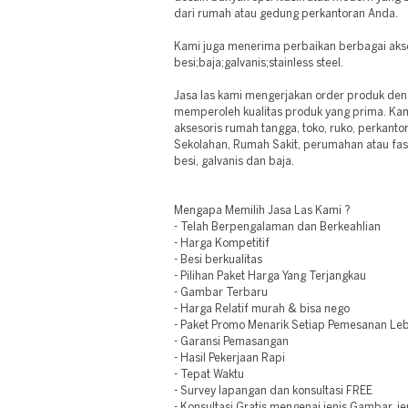
dari rumah atau gedung perkantoran Anda.
Kami juga menerima perbaikan berbagai akse
besi;baja;galvanis;stainless steel.
Jasa las kami mengerjakan order produk denga
memperoleh kualitas produk yang prima. Ka
aksesoris rumah tangga, toko, ruko, perkantor
Sekolahan, Rumah Sakit, perumahan atau fas
besi, galvanis dan baja.
Mengapa Memilih Jasa Las Kami ?
- Telah Berpengalaman dan Berkeahlian
- Harga Kompetitif
- Besi berkualitas
- Pilihan Paket Harga Yang Terjangkau
- Gambar Terbaru
- Harga Relatif murah & bisa nego
- Paket Promo Menarik Setiap Pemesanan Leb
- Garansi Pemasangan
- Hasil Pekerjaan Rapi
- Tepat Waktu
- Survey lapangan dan konsultasi FREE
- Konsultasi Gratis mengenai jenis Gambar, j