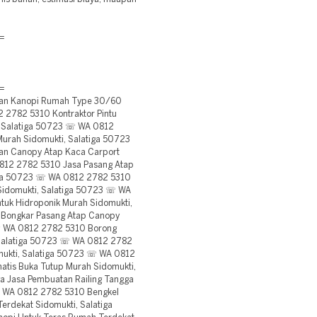
=
=
an Kanopi Rumah Type 30/60
 2782 5310 Kontraktor Pintu
, Salatiga 50723 ☏ WA 0812
urah Sidomukti, Salatiga 50723
n Canopy Atap Kaca Carport
0812 2782 5310 Jasa Pasang Atap
tiga 50723 ☏ WA 0812 2782 5310
 Sidomukti, Salatiga 50723 ☏ WA
tuk Hidroponik Murah Sidomukti,
 Bongkar Pasang Atap Canopy
☏ WA 0812 2782 5310 Borong
 Salatiga 50723 ☏ WA 0812 2782
omukti, Salatiga 50723 ☏ WA 0812
tis Buka Tutup Murah Sidomukti,
 Jasa Pembuatan Railing Tangga
☏ WA 0812 2782 5310 Bengkel
erdekat Sidomukti, Salatiga