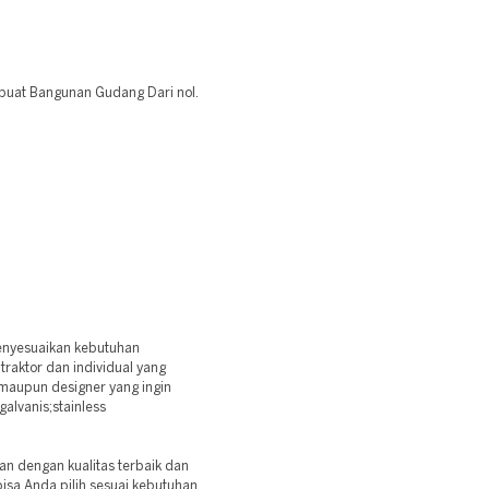
 buat Bangunan Gudang Dari nol.
:
enyesuaikan kebutuhan
raktor dan individual yang
aupun designer yang ingin
alvanis;stainless
n dengan kualitas terbaik dan
isa Anda pilih sesuai kebutuhan