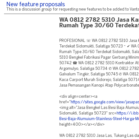
New feature proposals
This is a discussion group for requesting new features to be added to Vantag
WA 0812 2782 5310 Jasa Ka
Rumah Type 30/60 Terdekat
PROFESIONAL ☏ WA 0812 2782 5310 Jasa 
Terdekat Sidomukti, Salatiga 50723 ~ ✔ WA
Rumah Type 30/60 Terdekat Sidomukti, Sa
5310 Bengkel Fabrikasi Pagar Gerbang Minimal
50742 ☎ WA 0812 2782 5310 Kontraktor At
Argomulyo, Salatiga 50734 ✆ WA 0812 2782
Galvalum Tingkir, Salatiga 50745 ✆ WA 081
Kaca Carport Murah Sidorejo, Salatiga 50
Jasa Pemasangan Kanopi Atap Polycarbonate 
<div align=center><a
href="
https://sites.google.com/view/jasa
<img alt="Jasa Bengkel Las Besi Baja Alumui
Sidomukti, Salatiga 50723" src=
https://i.i
Besi-Baja-Alumuium-Stainless-Steel-Harga-M
height=400></a></div>
WA 0812 2782 5310 Jasa Las, Tukang Las dan