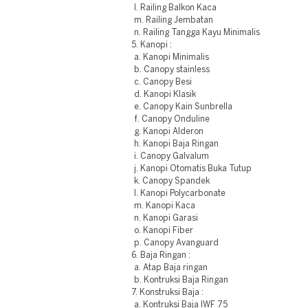
l. Railing Balkon Kaca
m. Railing Jembatan
n. Railing Tangga Kayu Minimalis
5. Kanopi :
a. Kanopi Minimalis
b. Canopy stainless
c. Canopy Besi
d. Kanopi Klasik
e. Canopy Kain Sunbrella
f. Canopy Onduline
g. Kanopi Alderon
h. Kanopi Baja Ringan
i. Canopy Galvalum
j. Kanopi Otomatis Buka Tutup
k. Canopy Spandek
l. Kanopi Polycarbonate
m. Kanopi Kaca
n. Kanopi Garasi
o. Kanopi Fiber
p. Canopy Avanguard
6. Baja Ringan :
a. Atap Baja ringan
b. Kontruksi Baja Ringan
7. Konstruksi Baja :
a. Kontruksi Baja IWF 75