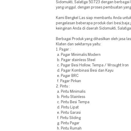
Sidomukti, Salatiga 50723 dengan berbagai 
yang unggul, dengan proses pembuatan yang t
Kami Bengkel Las siap membantu Anda unt
pengelasan beberapa produk dari besi;baja;g
keinginan Anda di daerah Sidomukti, Salatig
Berbagai Produk yang dihasilkan oleh jasa l
Klaten dan sekitarnya yaitu:
1. Pagar :
a. Pagar Minimalis Modern
b. Pagar stainless Steel
c. Pagar Besi Hollow, Tempa / Wrought Iron
d. Pagar Kombinasi Besi dan Kayu
e. Pagar BRC
f. Pagar Pirkan
2. Pintu :
a. Pintu Minimalis
b. Pintu Stainless
c. Pintu Besi Tempa
d. Pintu Lipat
e. Pintu Garasi
f. Pintu Sliding
g. Pintu Pagar
h. Pintu Rumah