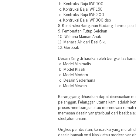
b. Kontruksi Baja IWF 100
c. Kontruksi Baja IWF 150
d. Kontruksi Baja IWF 200
e. Kontruksi Baja IWF 300 dsb
8. Konstruksi Bangunan Gudang : terima jasa
9. Pembuatan Tutup Selokan
10. Wahana Mainan Anak
11. Menara Air dari Besi Siku
12. Gerobak
Desain Yang di hasilkan oleh bengkel las kami
a. Model Minimalis
b. Model Klasik
c. Model Modern
d. Desain Sederhana
e. Model Mewah
Barang yang dihasilkan dapat disesuaikan m
pelanggan. Pelanggan utama kami adalah kont
proses membangun atau merenovasi rumah m
memesan desain yang terbuat dari besi;baja;g
steel;alumunium.
Ongkos pembuatan, konstruksi yang murah da
desain banyak opsi klasik atau modern yang b