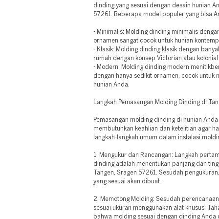
dinding yang sesuai dengan desain hunian An
57261. Beberapa model populer yang bisa An
- Minimalis: Molding dinding minimalis deng
ornamen sangat cocok untuk hunian kontemp
- Klasik: Molding dinding klasik dengan bany
rumah dengan konsep Victorian atau kolonial
- Modern: Molding dinding modern menitikbe
dengan hanya sedikit ornamen, cocok untuk
hunian Anda.
Langkah Pemasangan Molding Dinding di Tan
Pemasangan molding dinding di hunian Anda
membutuhkan keahlian dan ketelitian agar has
langkah-langkah umum dalam instalasi moldi
1. Mengukur dan Rancangan: Langkah perta
dinding adalah menentukan panjang dan ting
Tangen, Sragen 57261. Sesudah pengukuran
yang sesuai akan dibuat.
2. Memotong Molding: Sesudah perencanaan 
sesuai ukuran menggunakan alat khusus. Taha
bahwa molding sesuai dengan dinding Anda 