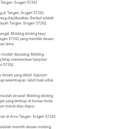
 Tangen, Sragen 57261
g di Tangen, Sragen 57261,
ng diaplikasikan. Berikut adalah
ilayah Tangen, Sragen 57261:
angat. Molding dinding kayu
ragen 57261 yang memiliki desain
han lama.
dan mudah dipasang. Molding
ng tetap memberikan tampilan
en 57261.
k desain yang detail. Gypsum
adap kelembapan, lebih baik untuk
n mudah dirawat. Molding dinding
gan yang lembap di hunian Anda
mar mandi atau dapur.
ian di Area Tangen, Sragen 57261
a adalah memilih desain molding