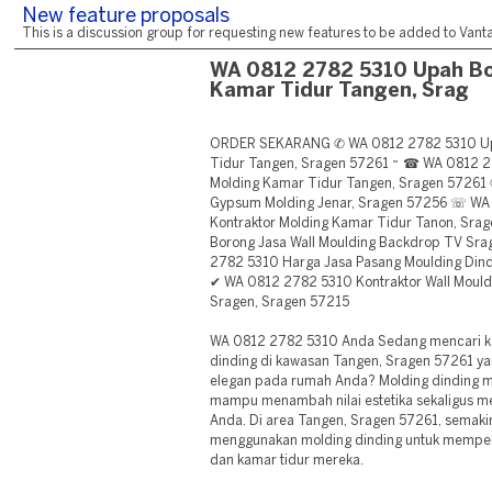
New feature proposals
This is a discussion group for requesting new features to be added to Vantag
WA 0812 2782 5310 Upah Bo
Kamar Tidur Tangen, Srag
ORDER SEKARANG ✆ WA 0812 2782 5310 Up
Tidur Tangen, Sragen 57261 ~ ☎ WA 0812 
Molding Kamar Tidur Tangen, Sragen 57261
Gypsum Molding Jenar, Sragen 57256 ☏ WA
Kontraktor Molding Kamar Tidur Tanon, Sr
Borong Jasa Wall Moulding Backdrop TV Sr
2782 5310 Harga Jasa Pasang Moulding Din
✔ WA 0812 2782 5310 Kontraktor Wall Mou
Sragen, Sragen 57215
WA 0812 2782 5310 Anda Sedang mencari k
dinding di kawasan Tangen, Sragen 57261 
elegan pada rumah Anda? Molding dinding m
mampu menambah nilai estetika sekaligus me
Anda. Di area Tangen, Sragen 57261, semaki
menggunakan molding dinding untuk memperi
dan kamar tidur mereka.