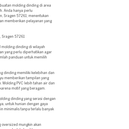
buatan molding dinding di area
h. Anda hanya perlu
en, Sragen 57261, menentukan
akan memberikan pelayanan yang
n, Sragen 57261
molding dinding di wilayah
n yang perlu diperhatikan agar
umlah panduan untuk memilih
ing dinding memiliki kelebihan dan
kayu memberikan tampilan yang
 Molding PVC lebih tahan air dan
 karena motif yang beragam.
olding dinding yang serasi dengan
ya, untuk hunian dengan gaya
n minimalis tanpa terlalu banyak
g oversized mungkin akan