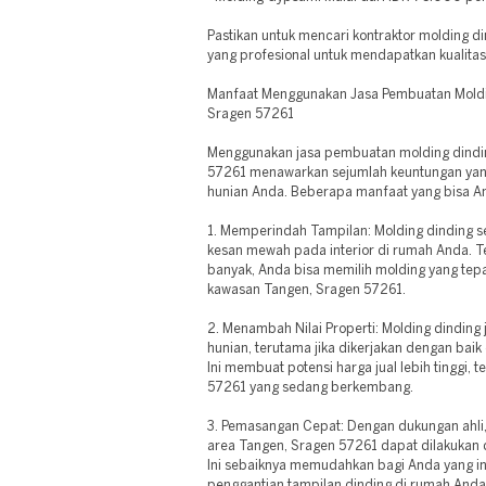
Pastikan untuk mencari kontraktor molding d
yang profesional untuk mendapatkan kualitas 
Manfaat Menggunakan Jasa Pembuatan Moldin
Sragen 57261
Menggunakan jasa pembuatan molding dindin
57261 menawarkan sejumlah keuntungan yan
hunian Anda. Beberapa manfaat yang bisa An
1. Memperindah Tampilan: Molding dinding
kesan mewah pada interior di rumah Anda. Ter
banyak, Anda bisa memilih molding yang tepa
kawasan Tangen, Sragen 57261.
2. Menambah Nilai Properti: Molding dindin
hunian, terutama jika dikerjakan dengan bai
Ini membuat potensi harga jual lebih tinggi, 
57261 yang sedang berkembang.
3. Pemasangan Cepat: Dengan dukungan ahli
area Tangen, Sragen 57261 dapat dilakukan d
Ini sebaiknya memudahkan bagi Anda yang 
penggantian tampilan dinding di rumah Anda