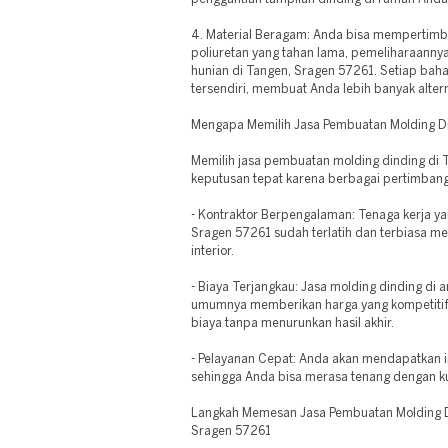
4. Material Beragam: Anda bisa mempertimb
poliuretan yang tahan lama, pemeliharaanny
hunian di Tangen, Sragen 57261. Setiap baha
tersendiri, membuat Anda lebih banyak altern
Mengapa Memilih Jasa Pembuatan Molding Di
Memilih jasa pembuatan molding dinding di 
keputusan tepat karena berbagai pertimban
- Kontraktor Berpengalaman: Tenaga kerja y
Sragen 57261 sudah terlatih dan terbiasa m
interior.
- Biaya Terjangkau: Jasa molding dinding di
umumnya memberikan harga yang kompetitif
biaya tanpa menurunkan hasil akhir.
- Pelayanan Cepat: Anda akan mendapatkan ins
sehingga Anda bisa merasa tenang dengan ku
Langkah Memesan Jasa Pembuatan Molding D
Sragen 57261