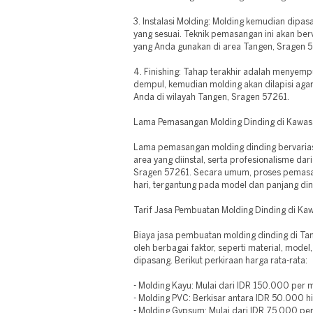
3. Instalasi Molding: Molding kemudian dip
yang sesuai. Teknik pemasangan ini akan ber
yang Anda gunakan di area Tangen, Sragen 
4. Finishing: Tahap terakhir adalah menye
dempul, kemudian molding akan dilapisi aga
Anda di wilayah Tangen, Sragen 57261.
Lama Pemasangan Molding Dinding di Kawas
Lama pemasangan molding dinding bervariasi
area yang diinstal, serta profesionalisme dar
Sragen 57261. Secara umum, proses pemas
hari, tergantung pada model dan panjang din
Tarif Jasa Pembuatan Molding Dinding di K
Biaya jasa pembuatan molding dinding di Ta
oleh berbagai faktor, seperti material, model
dipasang. Berikut perkiraan harga rata-rata:
- Molding Kayu: Mulai dari IDR 150.000 per m
- Molding PVC: Berkisar antara IDR 50.000 
- Molding Gypsum: Mulai dari IDR 75.000 per