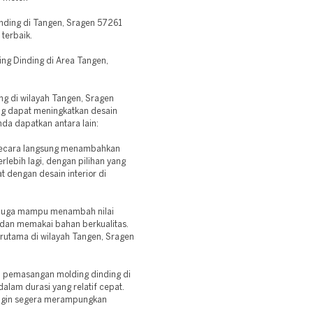
inding di Tangen, Sragen 57261
terbaik.
g Dinding di Area Tangen,
g di wilayah Tangen, Sragen
g dapat meningkatkan desain
da dapatkan antara lain:
 secara langsung menambahkan
lebih lagi, dengan pilihan yang
t dengan desain interior di
g juga mampu menambah nilai
k dan memakai bahan berkualitas.
terutama di wilayah Tangen, Sragen
, pemasangan molding dinding di
alam durasi yang relatif cepat.
ingin segera merampungkan
.