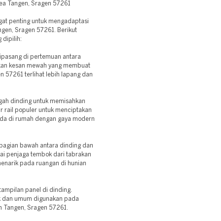
rea Tangen, Sragen 57261
ngat penting untuk mengadaptasi
gen, Sragen 57261. Berikut
 dipilih:
ipasang di pertemuan antara
rikan kesan mewah yang membuat
n 57261 terlihat lebih lapang dan
engah dinding untuk memisahkan
ir rail populer untuk menciptakan
eda di rumah dengan gaya modern
 bagian bawah antara dinding dan
ai penjaga tembok dari tabrakan
menarik pada ruangan di hunian
ampilan panel di dinding.
sik dan umum digunakan pada
n Tangen, Sragen 57261.