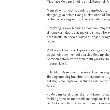
Tipe-tipe Molding Dinding untuk Rumah di A
Memilih jenis molding dinding yang tepat sa
dengan gaya dalam ruang hunian Anda di Tan
pilihan jenis yang sering digunakan dan sering
1. Molding Crown: Molding crown umumnya d
dinding dan atap. Jenis molding ini membe
area di hunian Anda di wilayah Tangen, Srage
lebar.
2. Molding Chair Rail: Dipasang di bagian t
bagian dinding menjadi dua sisi. Molding cha
pemisah antara warna atau motif yang berb
maupun klasik.
3. Molding Baseboard: Terletak di sepanjang
flooring, molding baseboard berperan sebag
sekaligus menciptakan sentuhan akhir yang 
Anda.
4. Molding Panel: Digunakan untuk membuat t
Molding panel ini memberikan tampilan kla
tembok ruang tamu atau bedroom di kawasa