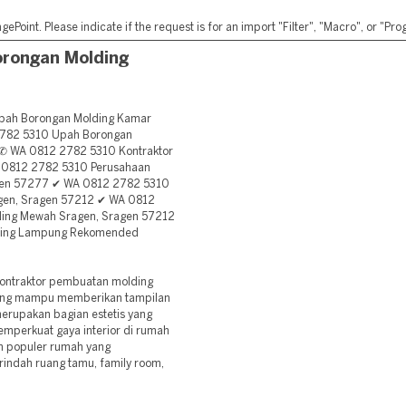
ePoint. Please indicate if the request is for an import "Filter", "Macro", or "P
rongan Molding
ah Borongan Molding Kamar
2782 5310 Upah Borongan
 ✆ WA 0812 2782 5310 Kontraktor
 0812 2782 5310 Perusahaan
agen 57277 ✔ WA 0812 2782 5310
agen, Sragen 57212 ✔ WA 0812
ding Mewah Sragen, Sragen 57212
lding Lampung Rekomended
ontraktor pembuatan molding
yang mampu memberikan tampilan
erupakan bagian estetis yang
mperkuat gaya interior di rumah
n populer rumah yang
ndah ruang tamu, family room,