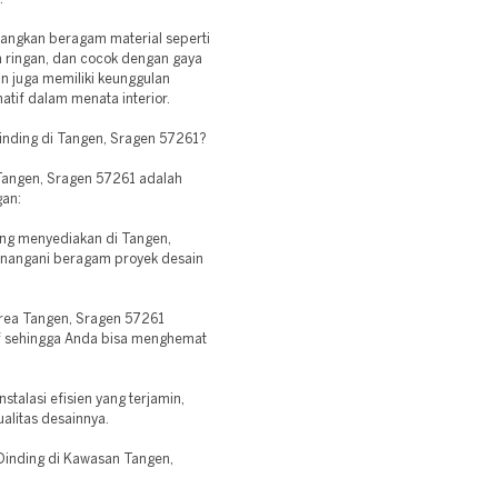
angkan beragam material seperti
a ringan, dan cocok dengan gaya
n juga memiliki keunggulan
atif dalam menata interior.
nding di Tangen, Sragen 57261?
Tangen, Sragen 57261 adalah
gan:
ang menyediakan di Tangen,
enangani beragam proyek desain
 area Tangen, Sragen 57261
 sehingga Anda bisa menghemat
talasi efisien yang terjamin,
alitas desainnya.
inding di Kawasan Tangen,