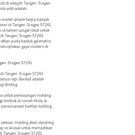
da di wilayah Tangen, Sragen
da pilih adalah:
an model simple tanpa banyak
orer di Tangen, Sragen 57261.
ak ornamen sangat ideal untuk
 di Tangen, Sragen 57261.
ratkan pada bentuk geometris
 menciptakan gaya modern di
gen, Sragen 57261
 di Tangen, Sragen 57261
ilnya rapi. Berikut adalah
ng dinding:
ma untuk pemasangan molding
gi tembok di rumah Anda di
, perencanaan bentuk molding
selesai, molding akan dipotong
p ini krusial untuk memastikan
di Tangen, Sragen 57261.