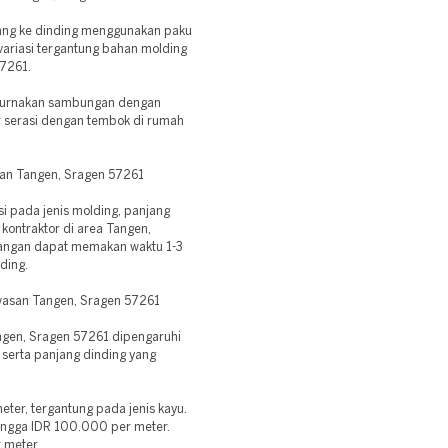
asang ke dinding menggunakan paku
variasi tergantung bahan molding
57261.
mpurnakan sambungan dengan
r serasi dengan tembok di rumah
an Tangen, Sragen 57261
 pada jenis molding, panjang
i kontraktor di area Tangen,
angan dapat memakan waktu 1-3
ding.
awasan Tangen, Sragen 57261
ngen, Sragen 57261 dipengaruhi
, serta panjang dinding yang
eter, tergantung pada jenis kayu.
hingga IDR 100.000 per meter.
 meter.