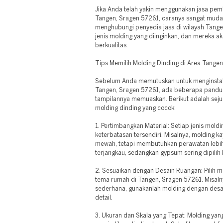
Jika Anda telah yakin menggunakan jasa pem
Tangen, Sragen 57261, caranya sangat muda
menghubungi penyedia jasa di wilayah Tang
jenis molding yang diinginkan, dan mereka 
berkualitas.
Tips Memilih Molding Dinding di Area Tange
Sebelum Anda memutuskan untuk menginstal 
Tangen, Sragen 57261, ada beberapa pandua
tampilannya memuaskan. Berikut adalah sej
molding dinding yang cocok:
1. Pertimbangkan Material: Setiap jenis mold
keterbatasan tersendiri. Misalnya, molding 
mewah, tetapi membutuhkan perawatan lebih.
terjangkau, sedangkan gypsum sering dipilih
2. Sesuaikan dengan Desain Ruangan: Pilih m
tema rumah di Tangen, Sragen 57261. Misaln
sederhana, gunakanlah molding dengan desai
detail.
3. Ukuran dan Skala yang Tepat: Molding yan