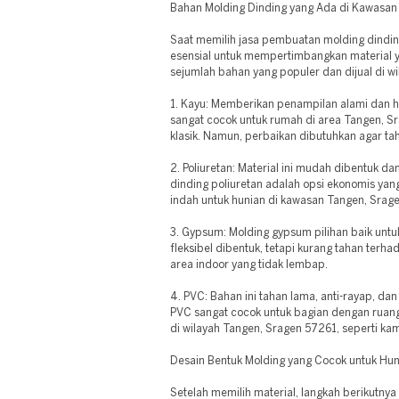
Bahan Molding Dinding yang Ada di Kawasan
Saat memilih jasa pembuatan molding dindin
esensial untuk mempertimbangkan material ya
sejumlah bahan yang populer dan dijual di w
1. Kayu: Memberikan penampilan alami dan h
sangat cocok untuk rumah di area Tangen, S
klasik. Namun, perbaikan dibutuhkan agar ta
2. Poliuretan: Material ini mudah dibentuk 
dinding poliuretan adalah opsi ekonomis ya
indah untuk hunian di kawasan Tangen, Srag
3. Gypsum: Molding gypsum pilihan baik untu
fleksibel dibentuk, tetapi kurang tahan terh
area indoor yang tidak lembap.
4. PVC: Bahan ini tahan lama, anti-rayap, da
PVC sangat cocok untuk bagian dengan ruan
di wilayah Tangen, Sragen 57261, seperti ka
Desain Bentuk Molding yang Cocok untuk Hun
Setelah memilih material, langkah berikutny