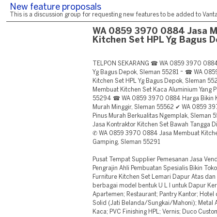
New feature proposals
This is a discussion group for requesting new features to be added to Vantag
WA 0859 3970 0884 Jasa 
Kitchen Set HPL Yg Bagus D
TELPON SEKARANG ☎ WA 0859 3970 0884 J
Yg Bagus Depok, Sleman 55281 ~ ☎ WA 08
Kitchen Set HPL Yg Bagus Depok, Sleman 5
Membuat Kitchen Set Kaca Aluminium Yang P
55294 ☎ WA 0859 3970 0884 Harga Bikin Kit
Murah Minggir, Sleman 55562 ✔ WA 0859 39
Pinus Murah Berkualitas Ngemplak, Sleman
Jasa Kontraktor Kitchen Set Bawah Tangga 
✆ WA 0859 3970 0884 Jasa Membuat Kitchen
Gamping, Sleman 55291
Pusat Tempat Supplier Pemesanan Jasa Vend
Pengrajin Ahli Pembuatan Spesialis Bikin Tok
Furniture Kitchen Set Lemari Dapur Atas da
berbagai model bentuk U L I untuk Dapur Ke
Apartemen; Restaurant; Pantry Kantor; Hotel
Solid (Jati Belanda/Sungkai/Mahoni); Metal 
Kaca; PVC Finishing HPL; Vernis; Duco Cust