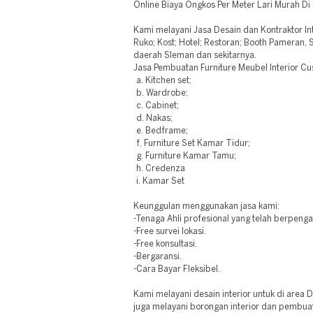
Online Biaya Ongkos Per Meter Lari Murah D
Kami melayani Jasa Desain dan Kontraktor Int
Ruko; Kost; Hotel; Restoran; Booth Pameran,
daerah Sleman dan sekitarnya.
Jasa Pembuatan Furniture Meubel Interior Cu
a. Kitchen set;
b. Wardrobe;
c. Cabinet;
d. Nakas;
e. Bedframe;
f. Furniture Set Kamar Tidur;
g. Furniture Kamar Tamu;
h. Credenza
i. Kamar Set
Keunggulan menggunakan jasa kami:
-Tenaga Ahli profesional yang telah berpeng
-Free survei lokasi.
-Free konsultasi.
-Bergaransi.
-Cara Bayar Fleksibel.
Kami melayani desain interior untuk di area
juga melayani borongan interior dan pembuat