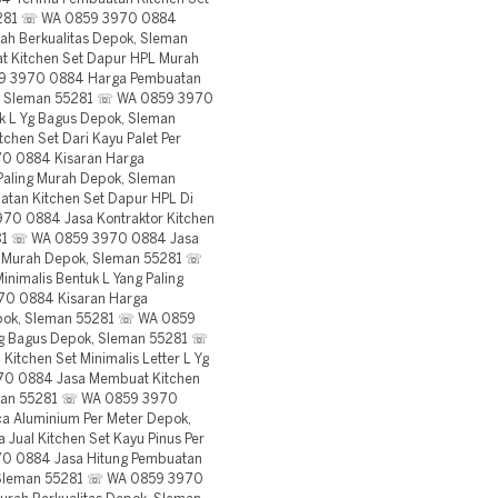
55281 ☏ WA 0859 3970 0884
ah Berkualitas Depok, Sleman
 Kitchen Set Dapur HPL Murah
59 3970 0884 Harga Pembuatan
ok, Sleman 55281 ☏ WA 0859 3970
uk L Yg Bagus Depok, Sleman
hen Set Dari Kayu Palet Per
0 0884 Kisaran Harga
 Paling Murah Depok, Sleman
an Kitchen Set Dapur HPL Di
70 0884 Jasa Kontraktor Kitchen
281 ☏ WA 0859 3970 0884 Jasa
ng Murah Depok, Sleman 55281 ☏
nimalis Bentuk L Yang Paling
70 0884 Kisaran Harga
epok, Sleman 55281 ☏ WA 0859
Yg Bagus Depok, Sleman 55281 ☏
tchen Set Minimalis Letter L Yg
70 0884 Jasa Membuat Kitchen
eman 55281 ☏ WA 0859 3970
a Aluminium Per Meter Depok,
ual Kitchen Set Kayu Pinus Per
0 0884 Jasa Hitung Pembuatan
, Sleman 55281 ☏ WA 0859 3970