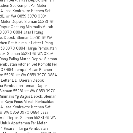
urah Berkualitas Depok, Sleman
chen Set Komplit Per Meter
Jasa Kontraktor Kitchen Set
55281 ☏ WA 0859 3970 0884
r Meter Depok, Sleman 55281 ☏
apur Gantung Minimalis Murah
9 3970 0884 Jasa Hitung
gus Depok, Sleman 55281 ☏ WA
en Set Minimalis Letter L Yang
859 3970 0884 Harga Pembuatan
Depok, Sleman 55281 ☏ WA 0859
 Yang Paling Murah Depok, Sleman
mbuatan Kitchen Set Komplit Per
0 0884 Tempat Pesan Kitchen
eman 55281 ☏ WA 0859 3970 0884
 Letter L Di Daerah Depok,
a Pembuatan Lemari Dapur
k, Sleman 55281 ☏ WA 0859 3970
inimalis Yg Bagus Depok, Sleman
t Kayu Pinus Murah Berkualitas
Jasa Kontraktor Kitchen Set
1 ☏ WA 0859 3970 0884 Jasa
aerah Depok, Sleman 55281 ☏ WA
Untuk Apartemen Per Meter
4 Kisaran Harga Pembuatan