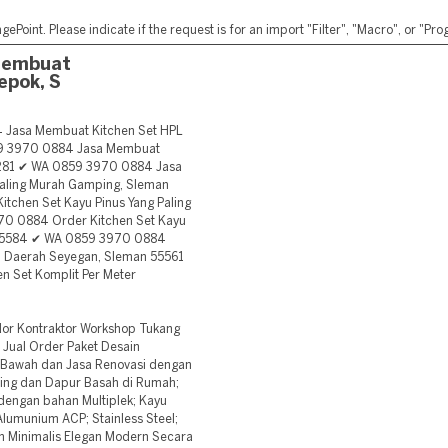
ePoint. Please indicate if the request is for an import "Filter", "Macro", or "P
Membuat
epok, S
asa Membuat Kitchen Set HPL
59 3970 0884 Jasa Membuat
5281 ✔ WA 0859 3970 0884 Jasa
aling Murah Gamping, Sleman
chen Set Kayu Pinus Yang Paling
70 0884 Order Kitchen Set Kayu
 55584 ✔ WA 0859 3970 0884
Di Daerah Seyegan, Sleman 55561
 Set Komplit Per Meter
or Kontraktor Workshop Tukang
o Jual Order Paket Desain
n Bawah dan Jasa Renovasi dengan
ring dan Dapur Basah di Rumah;
 dengan bahan Multiplek; Kayu
Alumunium ACP; Stainless Steel;
om Minimalis Elegan Modern Secara