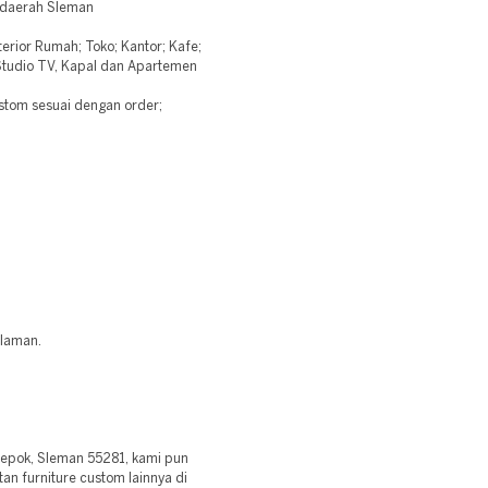
i daerah Sleman
erior Rumah; Toko; Kantor; Kafe;
 Studio TV, Kapal dan Apartemen
stom sesuai dengan order;
alaman.
 Depok, Sleman 55281, kami pun
an furniture custom lainnya di