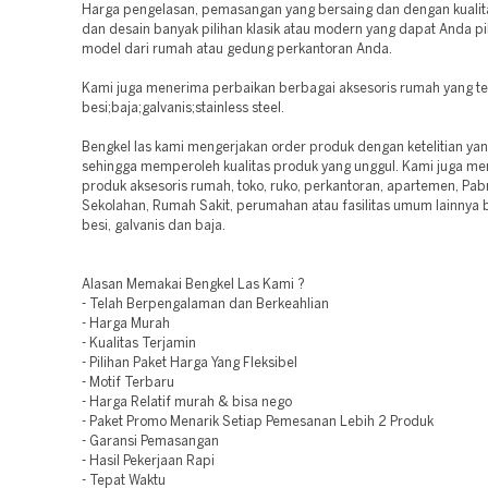
Harga pengelasan, pemasangan yang bersaing dan dengan kualita
dan desain banyak pilihan klasik atau modern yang dapat Anda pil
model dari rumah atau gedung perkantoran Anda.
Kami juga menerima perbaikan berbagai aksesoris rumah yang te
besi;baja;galvanis;stainless steel.
Bengkel las kami mengerjakan order produk dengan ketelitian yan
sehingga memperoleh kualitas produk yang unggul. Kami juga m
produk aksesoris rumah, toko, ruko, perkantoran, apartemen, Pabrik
Sekolahan, Rumah Sakit, perumahan atau fasilitas umum lainnya
besi, galvanis dan baja.
Alasan Memakai Bengkel Las Kami ?
- Telah Berpengalaman dan Berkeahlian
- Harga Murah
- Kualitas Terjamin
- Pilihan Paket Harga Yang Fleksibel
- Motif Terbaru
- Harga Relatif murah & bisa nego
- Paket Promo Menarik Setiap Pemesanan Lebih 2 Produk
- Garansi Pemasangan
- Hasil Pekerjaan Rapi
- Tepat Waktu