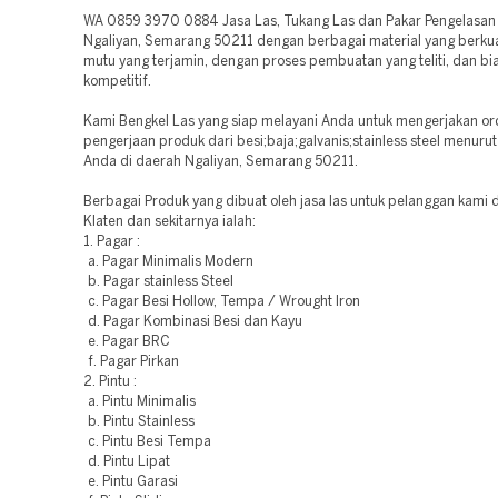
WA 0859 3970 0884 Jasa Las, Tukang Las dan Pakar Pengelasan L
Ngaliyan, Semarang 50211 dengan berbagai material yang berkua
mutu yang terjamin, dengan proses pembuatan yang teliti, dan bi
kompetitif.
Kami Bengkel Las yang siap melayani Anda untuk mengerjakan or
pengerjaan produk dari besi;baja;galvanis;stainless steel menuru
Anda di daerah Ngaliyan, Semarang 50211.
Berbagai Produk yang dibuat oleh jasa las untuk pelanggan kami d
Klaten dan sekitarnya ialah:
1. Pagar :
a. Pagar Minimalis Modern
b. Pagar stainless Steel
c. Pagar Besi Hollow, Tempa / Wrought Iron
d. Pagar Kombinasi Besi dan Kayu
e. Pagar BRC
f. Pagar Pirkan
2. Pintu :
a. Pintu Minimalis
b. Pintu Stainless
c. Pintu Besi Tempa
d. Pintu Lipat
e. Pintu Garasi