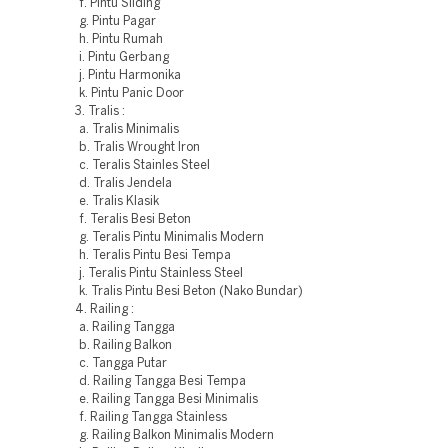
f. Pintu Sliding
g. Pintu Pagar
h. Pintu Rumah
i. Pintu Gerbang
j. Pintu Harmonika
k. Pintu Panic Door
3. Tralis :
a. Tralis Minimalis
b. Tralis Wrought Iron
c. Teralis Stainles Steel
d. Tralis Jendela
e. Tralis Klasik
f. Teralis Besi Beton
g. Teralis Pintu Minimalis Modern
h. Teralis Pintu Besi Tempa
j. Teralis Pintu Stainless Steel
k. Tralis Pintu Besi Beton (Nako Bundar)
4. Railing :
a. Railing Tangga
b. Railing Balkon
c. Tangga Putar
d. Railing Tangga Besi Tempa
e. Railing Tangga Besi Minimalis
f. Railing Tangga Stainless
g. Railing Balkon Minimalis Modern