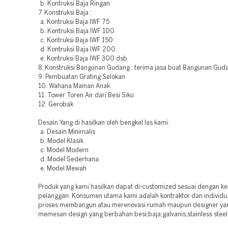
b. Kontruksi Baja Ringan
7. Konstruksi Baja :
a. Kontruksi Baja IWF 75
b. Kontruksi Baja IWF 100
c. Kontruksi Baja IWF 150
d. Kontruksi Baja IWF 200
e. Kontruksi Baja IWF 300 dsb
8. Konstruksi Bangunan Gudang : terima jasa buat Bangunan Guda
9. Pembuatan Grating Selokan
10. Wahana Mainan Anak
11. Tower Toren Air dari Besi Siku
12. Gerobak
Desain Yang di hasilkan oleh bengkel las kami:
a. Desain Minimalis
b. Model Klasik
c. Model Modern
d. Model Sederhana
e. Model Mewah
Produk yang kami hasilkan dapat di-customized sesuai dengan ke
pelanggan. Konsumen utama kami adalah kontraktor dan individu
proses membangun atau merenovasi rumah maupun designer yan
memesan design yang berbahan besi;baja;galvanis;stainless stee