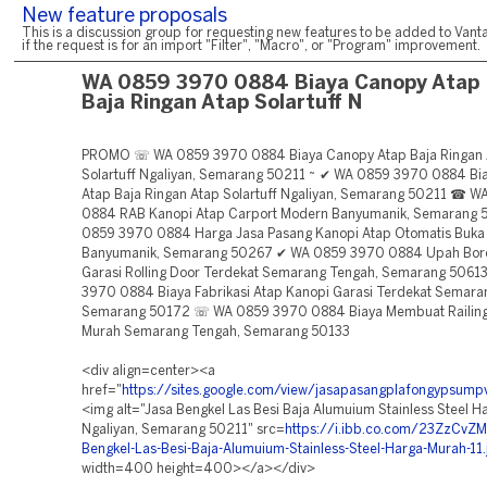
New feature proposals
This is a discussion group for requesting new features to be added to Vanta
if the request is for an import "Filter", "Macro", or "Program" improvement.
WA 0859 3970 0884 Biaya Canopy Atap
Baja Ringan Atap Solartuff N
PROMO ☏ WA 0859 3970 0884 Biaya Canopy Atap Baja Ringan 
Solartuff Ngaliyan, Semarang 50211 ~ ✔ WA 0859 3970 0884 Bi
Atap Baja Ringan Atap Solartuff Ngaliyan, Semarang 50211 ☎ 
0884 RAB Kanopi Atap Carport Modern Banyumanik, Semarang
0859 3970 0884 Harga Jasa Pasang Kanopi Atap Otomatis Buka
Banyumanik, Semarang 50267 ✔ WA 0859 3970 0884 Upah Boro
Garasi Rolling Door Terdekat Semarang Tengah, Semarang 506
3970 0884 Biaya Fabrikasi Atap Kanopi Garasi Terdekat Semara
Semarang 50172 ☏ WA 0859 3970 0884 Biaya Membuat Railing
Murah Semarang Tengah, Semarang 50133
<div align=center><a
href="
https://sites.google.com/view/jasapasangplafongypsum
<img alt="Jasa Bengkel Las Besi Baja Alumuium Stainless Steel 
Ngaliyan, Semarang 50211" src=
https://i.ibb.co.com/23ZzCvZM
Bengkel-Las-Besi-Baja-Alumuium-Stainless-Steel-Harga-Murah-11.
width=400 height=400></a></div>