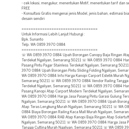
- cek lokasi, mengukur, menentukan Motif, menentukan tarif dan
FREE
- Konsultasi Gratis mengenai jenis Model, jenis bahan, estimasi b
desain sendiri
=================================
Untuk Informasi Lebih Lanjut Hubungi :
Bpk. Sunanto
Telp. WA 0859 3970 0884
=================================
☏ WA 0859 3970 0884 Upah Borongan Canopy Baja Ringan Atap
Terdekat Ngaliyan, Semarang 50211 ☏ WA 0859 3970 0884 Har
Pasang Pintu Pagar Stainless Terdekat Ngaliyan, Semarang 502
3970 0884 Upah Borongan Pintu Sliding Folding Ngaliyan, Sem
WA 0859 3970 0884 Info Harga Kanopi Carport Estetik Murah Ng
Semarang 50211 ☏ WA 0859 3970 0884 Vendor Railing Tangga 
Terdekat Ngaliyan, Semarang 50211 ☏ WA 0859 3970 0884 Har
Pasang Kanopi Atap Carport Modern Terdekat Ngaliyan, Semar
WA 0859 3970 0884 Harga Jasa Pasang Pintu Garasi Gulung Ter
Ngaliyan, Semarang 50211 ☏ WA 0859 3970 0884 Upah Boron
Atap Teras Lengkung Murah Ngaliyan, Semarang 50211 ☏ WA 0
0884 Biaya Borongan Railing Kaca Mall Murah Ngaliyan, Semar
WA 0859 3970 0884 RAB Atap Kanopi Baja Ringan Atap Solartuf
Ngaliyan, Semarang 50211 ☏ WA 0859 3970 0884 Harga Jasa Pa
Tangga Cutting Murah Ngaliyan, Semarang 50211 ☏ WA 0859 3