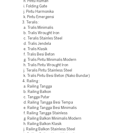
h. Pintu Rumah
i. Folding Gate
j. Pintu Harmonika
k. Pintu Emergensi
3. Teralis :
a. Tralis Minimalis
b. Tralis Wrought Iron
c. Teralis Stainles Steel
d. Tralis Jendela
e. Tralis Klasik
f. Tralis Besi Beton
g. Tralis Pintu Minimalis Modern
h. Tralis Pintu Wrought Iron
j. Teralis Pintu Stainless Steel
k. Tralis Pintu Besi Beton (Nako Bundar)
4. Railing :
a. Railing Tangga
b. Railing Balkon
c. Tangga Putar
d. Railing Tangga Besi Tempa
e. Railing Tangga Besi Minimalis
f. Railing Tangga Stainless
g. Railing Balkon Minimalis Modern
h. Railing Balkon Klasik
j. Railing Balkon Stainless Steel