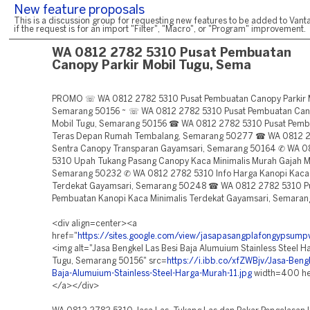
New feature proposals
This is a discussion group for requesting new features to be added to Vanta
if the request is for an import "Filter", "Macro", or "Program" improvement.
WA 0812 2782 5310 Pusat Pembuatan
Canopy Parkir Mobil Tugu, Sema
PROMO ☏ WA 0812 2782 5310 Pusat Pembuatan Canopy Parkir M
Semarang 50156 ~ ☏ WA 0812 2782 5310 Pusat Pembuatan Cano
Mobil Tugu, Semarang 50156 ☎ WA 0812 2782 5310 Pusat Pemb
Teras Depan Rumah Tembalang, Semarang 50277 ☎ WA 0812 
Sentra Canopy Transparan Gayamsari, Semarang 50164 ✆ WA 0
5310 Upah Tukang Pasang Canopy Kaca Minimalis Murah Gajah M
Semarang 50232 ✆ WA 0812 2782 5310 Info Harga Kanopi Kaca
Terdekat Gayamsari, Semarang 50248 ☎ WA 0812 2782 5310 P
Pembuatan Kanopi Kaca Minimalis Terdekat Gayamsari, Semara
<div align=center><a
href="
https://sites.google.com/view/jasapasangplafongypsum
<img alt="Jasa Bengkel Las Besi Baja Alumuium Stainless Steel 
Tugu, Semarang 50156" src=
https://i.ibb.co/xfZWBjv/Jasa-Bengk
Baja-Alumuium-Stainless-Steel-Harga-Murah-11.jpg
width=400 h
</a></div>