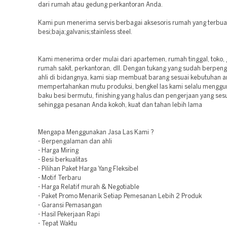
dari rumah atau gedung perkantoran Anda.
Kami pun menerima servis berbagai aksesoris rumah yang terbuat
besi;baja;galvanis;stainless steel.
Kami menerima order mulai dari apartemen, rumah tinggal, toko,
rumah sakit, perkantoran, dll. Dengan tukang yang sudah berpe
ahli di bidangnya, kami siap membuat barang sesuai kebutuhan a
mempertahankan mutu produksi, bengkel las kami selalu mengg
baku besi bermutu, finishing yang halus dan pengerjaan yang ses
sehingga pesanan Anda kokoh, kuat dan tahan lebih lama
Mengapa Menggunakan Jasa Las Kami ?
- Berpengalaman dan ahli
- Harga Miring
- Besi berkualitas
- Pilihan Paket Harga Yang Fleksibel
- Motif Terbaru
- Harga Relatif murah & Negotiable
- Paket Promo Menarik Setiap Pemesanan Lebih 2 Produk
- Garansi Pemasangan
- Hasil Pekerjaan Rapi
- Tepat Waktu