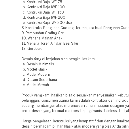
a. Kontruksi Baja IWF 75
b. Kontruksi Baja IWF 100
c. Kontruksi Baja IWF 150
d. Kontruksi Baja IWF 200
e. Kontruksi Baja IWF 300 dsb
8. Konstruksi Bangunan Gudang : terima jasa buat Bangunan Guda
9. Pembuatan Grating Got
10. Wahana Mainan Anak
11. Menara Toren Air dari Besi Siku
12. Gerobak
Desain Yang di kerjakan oleh bengkel las kami:
a. Desain Minimalis
b. Model Klasik
c. Model Modern
d. Desain Sederhana
e. Model Mewah
Produk yang kami hasilkan bisa disesuaikan menyesuaikan kebut
pelanggan. Konsumen utama kami adalah kontraktor dan individu
sedang membangun atau merenovasi rumah maupun designer yan
order desain yang terbuat dari besi;baja;galvanis;stainless steel;
Harga pengelasan, konstruksi yang kompetitif dan dengan kualita
desain bermacam pilihan klasik atau modern yang bisa Anda pili