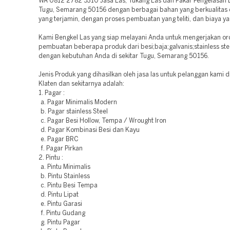
WA 0812 2782 5310 Jasa Las, Tukang Las dan Pakar Pengelasan Li
Tugu, Semarang 50156 dengan berbagai bahan yang berkualitas
yang terjamin, dengan proses pembuatan yang teliti, dan biaya y
Kami Bengkel Las yang siap melayani Anda untuk mengerjakan or
pembuatan beberapa produk dari besi;baja;galvanis;stainless ste
dengan kebutuhan Anda di sekitar Tugu, Semarang 50156.
Jenis Produk yang dihasilkan oleh jasa las untuk pelanggan kami di
Klaten dan sekitarnya adalah:
1. Pagar :
a. Pagar Minimalis Modern
b. Pagar stainless Steel
c. Pagar Besi Hollow, Tempa / Wrought Iron
d. Pagar Kombinasi Besi dan Kayu
e. Pagar BRC
f. Pagar Pirkan
2. Pintu :
a. Pintu Minimalis
b. Pintu Stainless
c. Pintu Besi Tempa
d. Pintu Lipat
e. Pintu Garasi
f. Pintu Gudang
g. Pintu Pagar