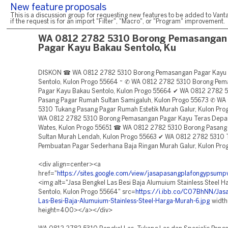
New feature proposals
This is a discussion group for requesting new features to be added to Vanta
if the request is for an import "Filter", "Macro", or "Program" improvement.
WA 0812 2782 5310 Borong Pemasangan
Pagar Kayu Bakau Sentolo, Ku
DISKON ☎ WA 0812 2782 5310 Borong Pemasangan Pagar Kayu
Sentolo, Kulon Progo 55664 ~ ✆ WA 0812 2782 5310 Borong Pe
Pagar Kayu Bakau Sentolo, Kulon Progo 55664 ✔ WA 0812 2782 
Pasang Pagar Rumah Sultan Samigaluh, Kulon Progo 55673 ✆ WA
5310 Tukang Pasang Pagar Rumah Estetik Murah Galur, Kulon Pro
WA 0812 2782 5310 Borong Pemasangan Pagar Kayu Teras Depa
Wates, Kulon Progo 55651 ☎ WA 0812 2782 5310 Borong Pasang
Sultan Murah Lendah, Kulon Progo 55663 ✔ WA 0812 2782 5310
Pembuatan Pagar Sederhana Baja Ringan Murah Galur, Kulon Pro
<div align=center><a
href="
https://sites.google.com/view/jasapasangplafongypsum
<img alt="Jasa Bengkel Las Besi Baja Alumuium Stainless Steel 
Sentolo, Kulon Progo 55664" src=
https://i.ibb.co/C07BhNN/Jasa
Las-Besi-Baja-Alumuium-Stainless-Steel-Harga-Murah-6.jpg
widt
height=400></a></div>