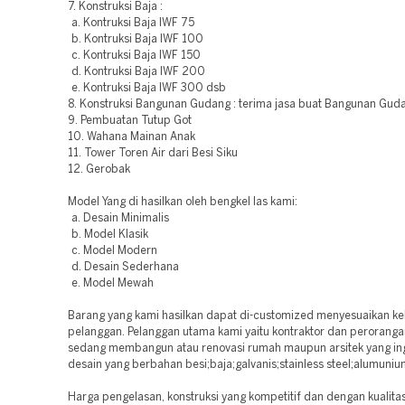
7. Konstruksi Baja :
a. Kontruksi Baja IWF 75
b. Kontruksi Baja IWF 100
c. Kontruksi Baja IWF 150
d. Kontruksi Baja IWF 200
e. Kontruksi Baja IWF 300 dsb
8. Konstruksi Bangunan Gudang : terima jasa buat Bangunan Guda
9. Pembuatan Tutup Got
10. Wahana Mainan Anak
11. Tower Toren Air dari Besi Siku
12. Gerobak
Model Yang di hasilkan oleh bengkel las kami:
a. Desain Minimalis
b. Model Klasik
c. Model Modern
d. Desain Sederhana
e. Model Mewah
Barang yang kami hasilkan dapat di-customized menyesuaikan k
pelanggan. Pelanggan utama kami yaitu kontraktor dan peroranga
sedang membangun atau renovasi rumah maupun arsitek yang ing
desain yang berbahan besi;baja;galvanis;stainless steel;alumuniu
Harga pengelasan, konstruksi yang kompetitif dan dengan kualitas