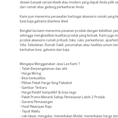
desain banyak variasi klasik atau modern yang dapat Anda pilih s
dari rumah atau gedung perkantoran Anda.
Kami pun menerima perawatan berbagai aksesoris rumah yang te
besi;baja;galvanis;stainless steel.
Bengkel las kami menerima pesanan produk dengan ketelitian yan
sehingga menghasilkan kualitas produk yang terbaik. Kami juga 
produk aksesoris rumah pribadi, toko, ruko, perkantoran, apartem
Villa, Sekolahan, Rumah Sakit, perumahan atau fasilitas umum lai
berbahan besi, galvanis dan baja.
Mengapa Menggunakan Jasa Las Kami ?
- Telah Berpengalaman dan ahli
- Harga Miring
- Besi berkualitas
- Pilihan Paket Harga Yang Fleksibel
- Gambar Terbaru
- Harga Relatif kompetitif & bisa nego
- Paket Promo Menarik Setiap Pemesanan Lebih 2 Produk
- Garansi Pemasangan
- Hasil Pekerjaan Rapi
- Tepat Waktu
- cek lokasi, mengukur, menentukan Model, menentukan harga d