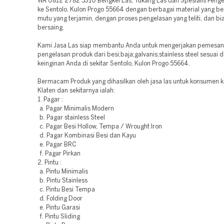
WA 0812 2782 5310 Bengkel Las, Tukang Las dan Spesialis Pengel
ke Sentolo, Kulon Progo 55664 dengan berbagai material yang be
mutu yang terjamin, dengan proses pengelasan yang teliti, dan bi
bersaing.
Kami Jasa Las siap membantu Anda untuk mengerjakan pemesa
pengelasan produk dari besi;baja;galvanis;stainless steel sesuai 
keinginan Anda di sekitar Sentolo, Kulon Progo 55664.
Bermacam Produk yang dihasilkan oleh jasa las untuk konsumen ka
Klaten dan sekitarnya ialah:
1. Pagar :
a. Pagar Minimalis Modern
b. Pagar stainless Steel
c. Pagar Besi Hollow, Tempa / Wrought Iron
d. Pagar Kombinasi Besi dan Kayu
e. Pagar BRC
f. Pagar Pirkan
2. Pintu :
a. Pintu Minimalis
b. Pintu Stainless
c. Pintu Besi Tempa
d. Folding Door
e. Pintu Garasi
f. Pintu Sliding