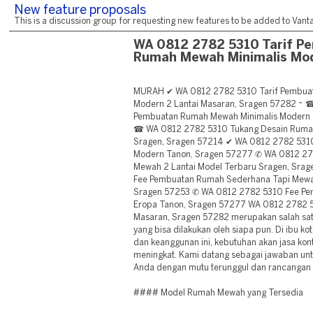
New feature proposals
This is a discussion group for requesting new features to be added to Vantag
WA 0812 2782 5310 Tarif P
Rumah Mewah Minimalis Mo
MURAH ✔ WA 0812 2782 5310 Tarif Pembua
Modern 2 Lantai Masaran, Sragen 57282 ~ 
Pembuatan Rumah Mewah Minimalis Modern 2
☎ WA 0812 2782 5310 Tukang Desain Rumah
Sragen, Sragen 57214 ✔ WA 0812 2782 531
Modern Tanon, Sragen 57277 ✆ WA 0812 27
Mewah 2 Lantai Model Terbaru Sragen, Sra
Fee Pembuatan Rumah Sederhana Tapi Mewa
Sragen 57253 ✆ WA 0812 2782 5310 Fee P
Eropa Tanon, Sragen 57277 WA 0812 2782 
Masaran, Sragen 57282 merupakan salah satu
yang bisa dilakukan oleh siapa pun. Di ibu
dan keanggunan ini, kebutuhan akan jasa ko
meningkat. Kami datang sebagai jawaban un
Anda dengan mutu terunggul dan rancangan 
#### Model Rumah Mewah yang Tersedia