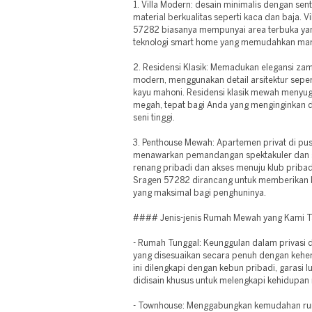
1. Villa Modern: desain minimalis dengan se
material berkualitas seperti kaca dan baja. 
57282 biasanya mempunyai area terbuka yang
teknologi smart home yang memudahkan ma
2. Residensi Klasik: Memadukan elegansi z
modern, menggunakan detail arsitektur sepe
kayu mahoni. Residensi klasik mewah meny
megah, tepat bagi Anda yang menginginkan 
seni tinggi.
3. Penthouse Mewah: Apartemen privat di pu
menawarkan pemandangan spektakuler dan 
renang pribadi dan akses menuju klub priba
Sragen 57282 dirancang untuk memberika
yang maksimal bagi penghuninya.
#### Jenis-jenis Rumah Mewah yang Kami 
- Rumah Tunggal: Keunggulan dalam privasi 
yang disesuaikan secara penuh dengan keh
ini dilengkapi dengan kebun pribadi, garasi 
didisain khusus untuk melengkapi kehidupa
- Townhouse: Menggabungkan kemudahan r