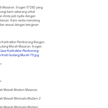
di Masaran, Sragen 57282 yang
ungi kami sekarang untuk
an Anda jadi nyata dengan
alaman. Kami sedia menolong
dan sesuai dengan keinginan
sa-Kontraktor-Pemborong-Bangun-
udang-Murah Masaran, Sragen
Jasa-Kontraktor-Pemborong-
-Kost-Gudang-Murah-79.jpg
=
=
ah Mewah Modern Masaran,
h Mewah Minimalis Modern 2
h Mewah Minimalis Modern