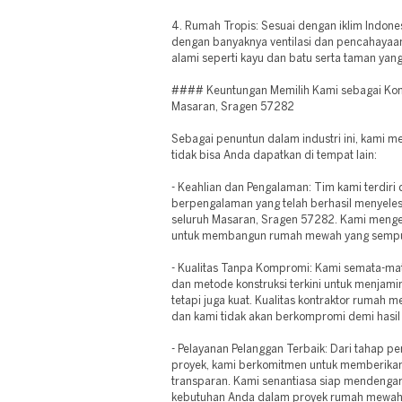
4. Rumah Tropis: Sesuai dengan iklim Indone
dengan banyaknya ventilasi dan pencahayaan
alami seperti kayu dan batu serta taman yang 
#### Keuntungan Memilih Kami sebagai Kon
Masaran, Sragen 57282
Sebagai penuntun dalam industri ini, kami 
tidak bisa Anda dapatkan di tempat lain:
- Keahlian dan Pengalaman: Tim kami terdiri d
berpengalaman yang telah berhasil menyele
seluruh Masaran, Sragen 57282. Kami mengert
untuk membangun rumah mewah yang sempu
- Kualitas Tanpa Kompromi: Kami semata-ma
dan metode konstruksi terkini untuk menjam
tetapi juga kuat. Kualitas kontraktor rumah 
dan kami tidak akan berkompromi demi hasil 
- Pelayanan Pelanggan Terbaik: Dari tahap p
proyek, kami berkomitmen untuk memberikan
transparan. Kami senantiasa siap mendenga
kebutuhan Anda dalam proyek rumah mewah