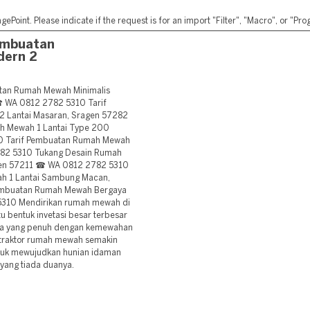
ePoint. Please indicate if the request is for an import "Filter", "Macro", or "P
embuatan
dern 2
tan Rumah Mewah Minimalis
☎ WA 0812 2782 5310 Tarif
 Lantai Masaran, Sragen 57282
 Mewah 1 Lantai Type 200
0 Tarif Pembuatan Rumah Mewah
82 5310 Tukang Desain Rumah
gen 57211 ☎ WA 0812 2782 5310
h 1 Lantai Sambung Macan,
embuatan Rumah Mewah Bergaya
5310 Mendirikan rumah mewah di
 bentuk invetasi besar terbesar
 kota yang penuh dengan kemewahan
ntraktor rumah mewah semakin
tuk mewujudkan hunian idaman
yang tiada duanya.