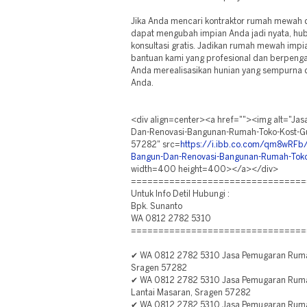
Jika Anda mencari kontraktor rumah mewah 
dapat mengubah impian Anda jadi nyata, hub
konsultasi gratis. Jadikan rumah mewah impi
bantuan kami yang profesional dan berpeng
Anda merealisasikan hunian yang sempurna 
Anda.
<div align=center><a href=""><img alt="Ja
Dan-Renovasi-Bangunan-Rumah-Toko-Kost-G
57282" src=
https://i.ibb.co.com/qm8wRFb/
Bangun-Dan-Renovasi-Bangunan-Rumah-Toko
width=400 height=400></a></div>
================================
Untuk Info Detil Hubungi :
Bpk. Sunanto
WA 0812 2782 5310
================================
✔ WA 0812 2782 5310 Jasa Pemugaran Rum
Sragen 57282
✔ WA 0812 2782 5310 Jasa Pemugaran Ruma
Lantai Masaran, Sragen 57282
✔ WA 0812 2782 5310 Jasa Pemugaran Ruma