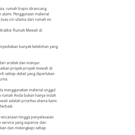
sia, rumah tropis dirancang
 alami. Penggunaan material
luas ciri utama dari rumah ini.
traktor Rumah Mewah di
menyediakan banyak kelebihan yang
ari arsitek dan insinyur
saikan proyek-proyek mewah di
i setiap detail yang diperlukan
rna.
ta menggunakan material unggul
in rumah Anda bukan hanya indah
mewah adalah prioritas utama kami,
terbaik.
erencanaan hingga penyelesaian
 service yang superior dan
rkan dan melengkapi setiap
.