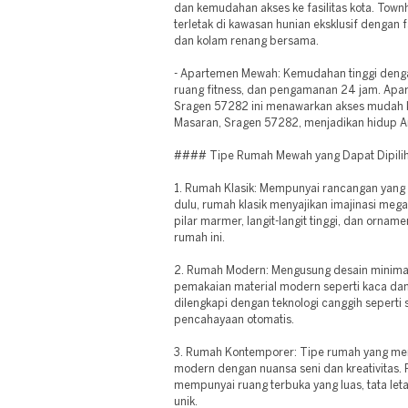
dan kemudahan akses ke fasilitas kota. To
terletak di kawasan hunian eksklusif dengan f
dan kolam renang bersama.
- Apartemen Mewah: Kemudahan tinggi denga
ruang fitness, dan pengamanan 24 jam. Apa
Sragen 57282 ini menawarkan akses mudah ke
Masaran, Sragen 57282, menjadikan hidup 
#### Tipe Rumah Mewah yang Dapat Dipili
1. Rumah Klasik: Mempunyai rancangan yan
dulu, rumah klasik menyajikan imajinasi mega
pilar marmer, langit-langit tinggi, dan ornamen
rumah ini.
2. Rumah Modern: Mengusung desain minimali
pemakaian material modern seperti kaca da
dilengkapi dengan teknologi canggih seperti
pencahayaan otomatis.
3. Rumah Kontemporer: Tipe rumah yang me
modern dengan nuansa seni dan kreativita
mempunyai ruang terbuka yang luas, tata leta
unik.