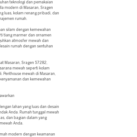
ntuhan teknologi dan pemakaian
Villa modern di Masaran, Sragen
 luas, kolam renang pribadi, dan
najemen rumah.
aman silam dengan kemewahan
rti tiang marmer dan ornamen
uguhkan atmosfer mewah dan
desain rumah dengan sentuhan
sat Masaran, Sragen 57282,
sarana mewah seperti kolam
di. Penthouse mewah di Masaran,
n kenyamanan dan kemewahan
Tawarkan
dengan lahan yang luas dan desain
endak Anda. Rumah tunggal mewah
luas, dan bagian dalam yang
n mewah Anda.
umah modern dengan keamanan