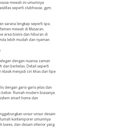
wnhouse mewah ini umumnya
asilitas seperti clubhouse, gym,
n sarana lengkap seperti spa,
rtemen mewah di Masaran,
 area bisnis dan hiburan di
Anda lebih mudah dan nyaman.
h
g elegan dengan nuansa zaman
h dan berkelas. Detail seperti
 klasik menjadi ciri khas dari tipe
s dengan garis-garis jelas dan
n beton. Rumah modern biasanya
 sistem smart home dan
nggabungkan unsur-unsur desain
s. Rumah kontemporer umumnya
k luwes, dan desain interior yang