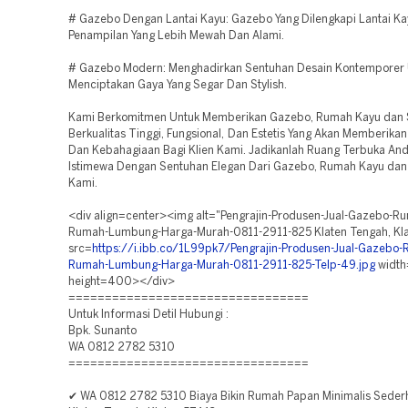
# Gazebo Dengan Lantai Kayu: Gazebo Yang Dilengkapi Lantai Ka
Penampilan Yang Lebih Mewah Dan Alami.
# Gazebo Modern: Menghadirkan Sentuhan Desain Kontemporer 
Menciptakan Gaya Yang Segar Dan Stylish.
Kami Berkomitmen Untuk Memberikan Gazebo, Rumah Kayu dan
Berkualitas Tinggi, Fungsional, Dan Estetis Yang Akan Memberika
Dan Kebahagiaan Bagi Klien Kami. Jadikanlah Ruang Terbuka An
Istimewa Dengan Sentuhan Elegan Dari Gazebo, Rumah Kayu dan
Kami.
<div align=center><img alt="Pengrajin-Produsen-Jual-Gazebo-R
Rumah-Lumbung-Harga-Murah-0811-2911-825 Klaten Tengah, Kla
src=
https://i.ibb.co/1L99pk7/Pengrajin-Produsen-Jual-Gazebo
Rumah-Lumbung-Harga-Murah-0811-2911-825-Telp-49.jpg
widt
height=400></div>
=================================
Untuk Informasi Detil Hubungi :
Bpk. Sunanto
WA 0812 2782 5310
=================================
✔ WA 0812 2782 5310 Biaya Bikin Rumah Papan Minimalis Seder