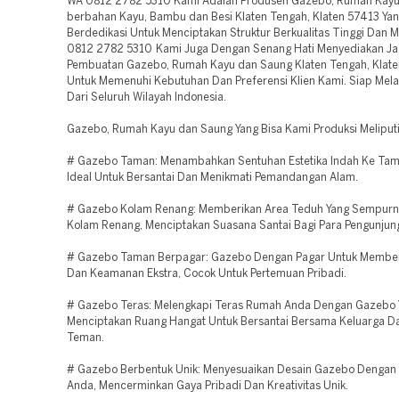
WA 0812 2782 5310 Kami Adalah Produsen Gazebo, Rumah Kayu
berbahan Kayu, Bambu dan Besi Klaten Tengah, Klaten 57413 Ya
Berdedikasi Untuk Menciptakan Struktur Berkualitas Tinggi Dan
0812 2782 5310 Kami Juga Dengan Senang Hati Menyediakan Ja
Pembuatan Gazebo, Rumah Kayu dan Saung Klaten Tengah, Klat
Untuk Memenuhi Kebutuhan Dan Preferensi Klien Kami. Siap Mela
Dari Seluruh Wilayah Indonesia.
Gazebo, Rumah Kayu dan Saung Yang Bisa Kami Produksi Meliputi
# Gazebo Taman: Menambahkan Sentuhan Estetika Indah Ke Tam
Ideal Untuk Bersantai Dan Menikmati Pemandangan Alam.
# Gazebo Kolam Renang: Memberikan Area Teduh Yang Sempurna
Kolam Renang, Menciptakan Suasana Santai Bagi Para Pengunjun
# Gazebo Taman Berpagar: Gazebo Dengan Pagar Untuk Memberi
Dan Keamanan Ekstra, Cocok Untuk Pertemuan Pribadi.
# Gazebo Teras: Melengkapi Teras Rumah Anda Dengan Gazebo 
Menciptakan Ruang Hangat Untuk Bersantai Bersama Keluarga D
Teman.
# Gazebo Berbentuk Unik: Menyesuaikan Desain Gazebo Dengan 
Anda, Mencerminkan Gaya Pribadi Dan Kreativitas Unik.