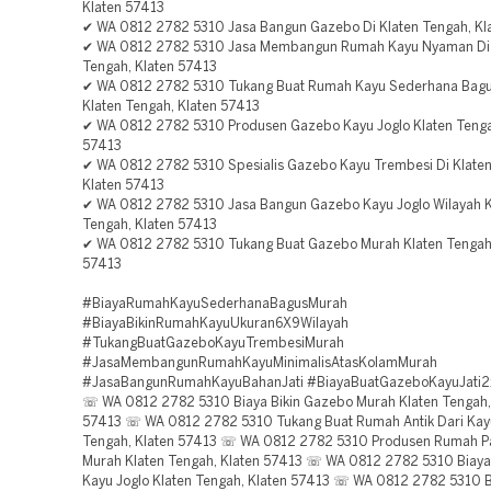
Klaten 57413
✔ WA 0812 2782 5310 Jasa Bangun Gazebo Di Klaten Tengah, Kl
✔ WA 0812 2782 5310 Jasa Membangun Rumah Kayu Nyaman Di 
Tengah, Klaten 57413
✔ WA 0812 2782 5310 Tukang Buat Rumah Kayu Sederhana Bag
Klaten Tengah, Klaten 57413
✔ WA 0812 2782 5310 Produsen Gazebo Kayu Joglo Klaten Tenga
57413
✔ WA 0812 2782 5310 Spesialis Gazebo Kayu Trembesi Di Klaten
Klaten 57413
✔ WA 0812 2782 5310 Jasa Bangun Gazebo Kayu Joglo Wilayah K
Tengah, Klaten 57413
✔ WA 0812 2782 5310 Tukang Buat Gazebo Murah Klaten Tengah,
57413
#BiayaRumahKayuSederhanaBagusMurah
#BiayaBikinRumahKayuUkuran6X9Wilayah
#TukangBuatGazeboKayuTrembesiMurah
#JasaMembangunRumahKayuMinimalisAtasKolamMurah
#JasaBangunRumahKayuBahanJati #BiayaBuatGazeboKayuJati
☏ WA 0812 2782 5310 Biaya Bikin Gazebo Murah Klaten Tengah,
57413 ☏ WA 0812 2782 5310 Tukang Buat Rumah Antik Dari Kayu
Tengah, Klaten 57413 ☏ WA 0812 2782 5310 Produsen Rumah P
Murah Klaten Tengah, Klaten 57413 ☏ WA 0812 2782 5310 Biay
Kayu Joglo Klaten Tengah, Klaten 57413 ☏ WA 0812 2782 5310 B