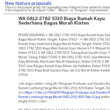
New feature proposals
This is a discussion group for requesting new features to be added to Vanta
if the request is for an import "Filter", "Macro", or "Program" improvement.
WA 0812 2782 5310 Biaya Rumah Kayu
Sederhana Bagus Murah Klaten
PESAN SEKARANG ✔ WA 0812 2782 5310 Biaya Rumah Kayu Se
Bagus Murah Klaten Tengah, Klaten 57413 ~ ✔ WA 0812 2782 531
Rumah Kayu Sederhana Bagus Murah Klaten Tengah, Klaten 574
0812 2782 5310 Biaya Bikin Rumah Kayu Ukuran 6 X 9 Wilayah Kl
Klaten 57412 ✆ WA 0812 2782 5310 Tukang Buat Gazebo Kayu T
Murah Tulung, Klaten 57482 ✆ WA 0812 2782 5310 Jasa Memb
Kayu Minimalis Atas Kolam Murah Polanharjo, Klaten 57474 ✆ W
5310 Jasa Bangun Rumah Kayu Bahan Jati Kalikotes, Klaten 574
2782 5310 Biaya Buat Gazebo Kayu Jati 2x2 Murah Klaten Selatan
57426
<div align=center><img alt="Pengrajin-Produsen-Jual-Gazebo-R
Rumah-Lumbung-Harga-Murah-0811-2911-825 Klaten Tengah, Kla
src=
https://i.ibb.co/f9HyDfP/Pengrajin-Produsen-Jual-Gazebo-
Rumah-Lumbung-Harga-Murah-0811-2911-825-Telp-13.jpg
width
height=400></div>