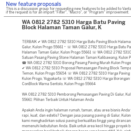
New feature proposals
This is a discussion group for requesting new features to be added to Vanta
if the request is for an import "Filter", "Macro", or "Program" improvement.
WA 0812 2782 5310 Harga Batu Paving
Block Halaman Taman Galur, K
TERBAIK ✔ WA 0812 2782 5310 Harga Batu Paving Block Halam
Galur, Kulon Progo 55661 ~ ☏ WA 0812 2782 5310 Harga Batu Pa
Halaman Taman Galur, Kulon Progo 55661 ☏ WA 0812 2782 531
Satuan Pasang Paving Stone Halaman Taman Kalibawang, Kulon 
☎ WA 0812 2782 5310 Borong Pasang Paving Murah Kulon Progo,
✔ WA 0812 2782 5310 Proposal Pemasangan Paving Block Tempat
Temon, Kulon Progo 55654 ☏ WA 0812 2782 5310 Harga Paving
Kulon Progo, Yogyakarta ☏ WA 0812 2782 5310 Harga Borongan
ConBlock Warna Sentolo, Kulon Progo 55664
WA 0812 2782 5310 Pemborong Pemasangan Paving Di Galur, Kul
55661: Pilihan Terbaik Untuk Halaman Anda
Apakah Anda ingin halaman rumah, taman, atau area bisnis Anda t
rapi, kuat, dan estetis? Dengan jasa pasang paving di Galur, Kulo
kami menghadirkan solusi paving berkualitas tinggi yang dirancan
memenuhi kebutuhan Anda. Baik untuk area kecil hingga proyek b