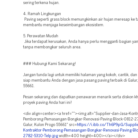
sering terkena hujan.
4. Ramah Lingkungan
Paving seperti grass block memungkinkan air hujan meresap ke t
membantu menjaga keseimbangan ekosistem.
5. Perawatan Mudah
Jika terdapat kerusakan, Anda hanya perlu mengganti bagian yan
tanpa membongkar seluruh area.
### Hubungi Kami Sekarang!
Jangan tunda lagi untuk memiliki halaman yang kokoh, cantik, dan 
siap membantu Anda dengan jasa pasang paving terbaik di Galur,
55661.
Pesan sekarang dan dapatkan penawaran menarik serta diskon kh
proyek paving Anda hari ini!
<div align=center><a href=""><img alt="Supplier-dan-Jasa-Kontr
Pemborong-Pemasangan-Bongkar-Renovasi-Paving-Block-0812-2
Galur, Kulon Progo 55661" src=
https://i.ibb.co/Th6P9pG/Supplie
Kontraktor-Pemborong-Pemasangan-Bongkar-Renovasi-Paving-Bl
2782-5310-Telp.jpg
width=400 height=400></a></div>