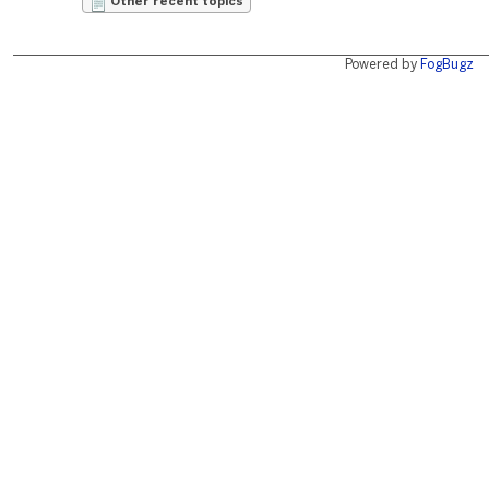
Other recent topics
Powered by
FogBugz