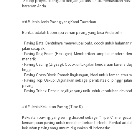
Setiap proyek dilengkapi dengan garansi untuk memastikan hasil 
harapan Anda.
### Jenis-Jenis Paving yang Kami Tawarkan
Berikut adalah beberapa varian paving yang bisa Anda pilih:
- Paving Bata: Bentuknya menyerupai bata, cocok untuk halaman 
jalan setapak.
- Paving Segi Enam (Hexagon): Memberikan tampilan modern den
menarik.
- Paving Cacing (Zigzag): Cocok untuk jalan kendaraan karena d
tinggi.
- Paving Grass Block: Ramah lingkungan, ideal untuk taman atau pa
- Paving Topi Uskup: Digunakan sebagai pembatas di pinggir jalan
paving.
- Paving Trihex: Desain segitiga yang unik untuk kebutuhan dekorat
### Jenis Kekuatan Paving (Tipe K)
Kekuatan paving, yang sering disebut sebagai "Tipe K", mengacu
kemampuan paving untuk menahan beban tertentu. Berikut adalah
kekuatan paving yang umum digunakan di Indonesia: