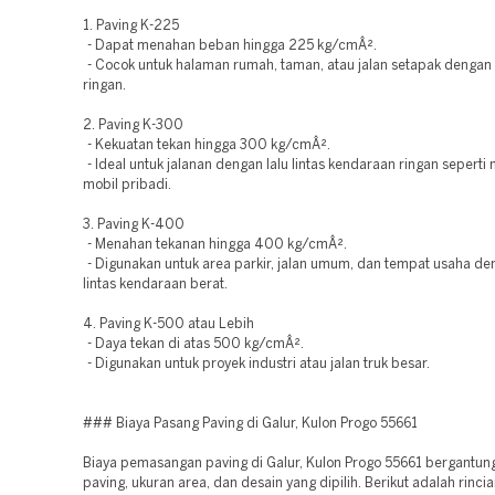
1. Paving K-225
- Dapat menahan beban hingga 225 kg/cmÂ².
- Cocok untuk halaman rumah, taman, atau jalan setapak denga
ringan.
2. Paving K-300
- Kekuatan tekan hingga 300 kg/cmÂ².
- Ideal untuk jalanan dengan lalu lintas kendaraan ringan seperti
mobil pribadi.
3. Paving K-400
- Menahan tekanan hingga 400 kg/cmÂ².
- Digunakan untuk area parkir, jalan umum, dan tempat usaha den
lintas kendaraan berat.
4. Paving K-500 atau Lebih
- Daya tekan di atas 500 kg/cmÂ².
- Digunakan untuk proyek industri atau jalan truk besar.
### Biaya Pasang Paving di Galur, Kulon Progo 55661
Biaya pemasangan paving di Galur, Kulon Progo 55661 bergantun
paving, ukuran area, dan desain yang dipilih. Berikut adalah rinci