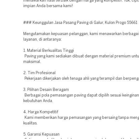
menawarkan hasil terbaik dengan harga yang kompetitif. Yuk, ci
impian Anda bersama kami!
### Keunggulan Jasa Pasang Paving di Galur, Kulon Progo 55661
Mengutamakan kepuasan pelanggan, kami menawarkan berbagai
layanan, di antaranya:
1. Material Berkualitas Tinggi
Paving yang kami sediakan dibuat dengan material premium untu
maksimal.
2. Tim Profesional
Pekerjaan dikerjakan oleh tenaga ahli yang terampil dan berpen
3. Pilihan Desain Beragam
Berbagai pola pemasangan paving dapat dipilih sesuai keingina
kebutuhan Anda.
4. Harga Kompetitif
Kami memberikan harga pemasangan yang bersaing tanpa meng
kualitas.
5. Garansi Kepuasan