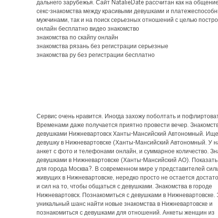
дальнего зарубежья. Сайт NatalieDate рассчитан как на общение
секс-знакомства между красивыми девушками и платежеспособ
мужчинами, так и на поиск серьезных отношений с целью постро
онлайн бесплатно видео знакомство
знакомства по скайпу онлайн
знакомства рязань без регистрации серьезные
знакомства ру без регистрации бесплатно
Сервис очень нравится. Иногда захожу поболтать и пофлиртоват
Временами даже получается приятно провести вечер. Знакомств
девушками Нижневартовск Ханты-Мансийский Автономный. Ищ
девушку в Нижневартовске (Ханты-Мансийский Автономный. У н
анкет с фото и телефонами онлайн, и суммарное количество. Зн
девушками в Нижневартовске (Ханты-Мансийский АО). Показать
для города Москва?. В современном мире у представителей силь
живущих в Нижневартовске, нередко просто не остается достат
и сил на то, чтобы общаться с девушками. Знакомства в городе
Нижневартовск. Познакомиться с девушками в Нижневартовске.
уникальный шанс найти новые знакомства в Нижневартовске и
познакомиться с девушками для отношений. Анкеты женщин из