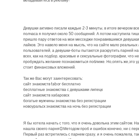
вкладывайтесь в рекламу!
Девушки активно писали каждые 2-3 минуты, в итоге вечером все
полчаса я получил около 50 сообщений. А потом наступила тиш
пришло пару ответов на мои месседжи понравившимся девушкам
лайков. Это навело меня на мысль, что на сайте мало реальных
пользователей, а девушки-боты пытаются раскрутить парней на 
всех, как на подбор, красивые и сексуальные фотографии, что н
пробуждать желание познакомиться поближе. Но,опять же,это у
стоит финансовых вложений.
Так же Вас могут заинтересовать:
сайт знакомств tabor бесплатно
бесплатные знакомства с девушками липецк
сайт знакомств хабаровск
богатые мужчины знакомства без регистрации
новоуральск знакомства на ночь без регистрации
Я бы хотела начать с того, что я очень довольна этим сайтом. На
нашла своего парня😊Методом проб и ошибок конечно, ни с пер
Первый раз встретились с парнем сразу, и я очень пожалела, та