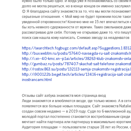
нужно было только одно. И когда уже я познакомилась со своим 
долго не могла решиться, но в конце концов он именно заслужи
😊 Я благодарна сайту знакомств за то, что мы могли познакомит
серьезные отношения. < Мой мир не будет прежним после таког
увиденной откровенности! Конечно мне не 15 лет впечатлиться 
бы хоть немного сдержанности от мужчин. Таких смельчаков даж
рассматриваю для себя. Потому не открываю даже то, что пишут
поиск сам нашла кому написать. Снимаю звезду за неадекватов
https://searchtech.fogbugz.com/default.asp?Suggestions.1.831
http://bux.webtm.ru/posts/57640-navsegda-ru-sait-znakomstv.
http://i.xn--40-kmc.xn--p1ai/articles/38263-klub-znakomstv-onla
http://gumbaz.ru/posts/787407-skachat-sait-telefone-znakomst
http://rostov.863.su/posts/132113-semja-znakomstv-registracija.
http://i900122b.beget.tech/articles/13416-registracija-sait-zna
inostrancami.html
Отзывы сайт азбука знакомств моя страница вход
Люди знакомятся и влюбляются везде, где только можно. А в сети
появляется все больше новых площадок. Сайт знакомств Natali
создан совсем недавно — в 2019 году. Судя по 6-миллионной ау
молодой портал постепенно становится востребованным среди т
мечтает найти партнера или партнершу в максимально короткие
Аудитория площадки — пользователи старше 18 лет из России, 