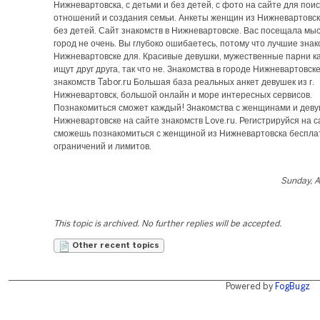
Нижневартовска, с детьми и без детей, с фото на сайте для пои
отношений и создания семьи. Анкеты женщин из Нижневартовска
без детей. Сайт знакомств в Нижневартовске. Вас посещала мыс
город не очень. Вы глубоко ошибаетесь, потому что лучшие знак
Нижневартовске для. Красивые девушки, мужественные парни к
ищут друг друга, так что не. Знакомства в городе Нижневартовск
знакомств Tabor.ru Большая база реальных анкет девушек из г.
Нижневартовск, большой онлайн и море интересных сервисов.
Познакомиться сможет каждый! Знакомства с женщинами и деву
Нижневартовске на сайте знакомств Love.ru. Регистрируйся на с
сможешь познакомиться с женщиной из Нижневартовска бесплат
ограничений и лимитов.
Sunday, A
This topic is archived. No further replies will be accepted.
Other recent topics
Powered by
FogBugz