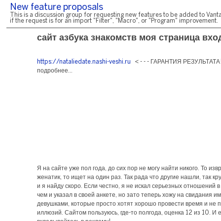
New feature proposals
This is a discussion group for requesting new features to be added to Vanta
if the request is for an import "Filter", "Macro", or "Program" improvement.
сайт азбука знакомств моя страница вхо
https://nataliedate.nashi-veshi.ru
< - - - ГАРАНТИЯ РЕЗУЛЬТАТА!
подробнее...
Я на сайте уже пол года, до сих пор не могу найти никого. То из
женатик, то ищет на один раз. Так рада что другие нашли, так кр
и я найду скоро. Если честно, я не искал серьезных отношений в
чем и указал в своей анкете, но зато теперь хожу на свидания и
девушками, которые просто хотят хорошо провести время и не 
иллюзий. Сайтом пользуюсь, где-то полгода, оценка 12 из 10. И 