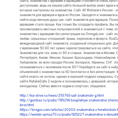
сайта, знакомства с вдовами и вдовцами становятся очень прос
доступными, ведь на нашем сайте большой выбор анкет вдов и в
которые настроены на знакомства. Сайт All Widowers Россия - э
знакомств для вдовцов и вдов из России. Заходите и знакомьтесь
найти родственную душу сре. сайт знакомств для вдовцов. Позн
вдовцами стало проще. Как только Вы создадите профиль, Вы с
просматривать местных пользователей и знакомиться с теми, кт
знакомства с вдовцами без регистрации на OmegaLove - сайт зн
любви, серьезных отношений, брака, переписки и флирта. RusD
международный сайт знакомств, созданный специально для. Дл
с мужчинами 50-60 лет нужно зарегистрироваться на сайте, что
Знакомства для тех, кому от 60 и старше. Знакомства в Москве, 
Петербурге, Киеве, Минске, Казани, Краснодаре, Новосибирске,
Хабаровске, во всех городах России, Беларуси, Украины, СНГ. Х
познакомиться с человеком после 60? Перейдите на сайт и най
объявлений о знакомствах за 60 бесплатно и без регистрации. 
сайте искать не хотела, однако в хорошей подруге нуждалась. С
сайте NatalieDate 2 недели и познакомилась с девушкой, котора
неподалеку. Сейчас вместе ходим в спортзал, общаемся.
http://kia-drive.ru/news/293765-sait-znakomstv-g.html
http://gumbaz.ru/posts/789296-besplatnye-znakomstva-zhensc
kirov.html
https://bregus.com/articles/20202-znakomstva-v-hmelnickom.
https://welder.samus70.ru/posts/835227-znakomstva-s-devush