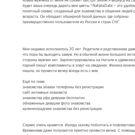
новый мужчина от меня не сбежит быстро ,иначе я вернусь на са
будет ваша очередь дарить мне цветы ! NatalieDate – это удобн
понятный сервис, созданный для знакомства и общения людей 
возраста. Он обладает обширной базой данных, где собраны
преимущественно пользователи из России и стран СНГ.
Мне недавно исполнилось 30 лет. Родители и родственники давн
что пора бы выходить замуж. Но в обычной жизни большого инт
стороны мужчин нет. Зарегистрировалась на Натали и удивилась 
парней пишут комплименты и зовут на свидания. Жениха конеч
нашла, но провести вечер всегда есть с кем.
Ещё по теме:
знакомства абакан телефоны без регистрации
сайт интимных знакомств
знакомства уфа девушки бесплатно
обнаженные девушки фото знакомства
калининградские знакомства без регистрации
Сервис очень нравится. Иногда захожу поболтать и пофлиртоват
Временами даже получается приятно провести вечер. С помощ