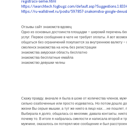
registracii-semei.html
https://searchtech.fogbugz.com/default.asp?Suggestions.1.833
https://ru-wallstreet.ru/posts/597857-znakomstva-google-devus
Отзывы сайт знакомств вдовец
Одно из основных достоинств площадки – широкий перечень б
услуг. Первое сообщение в чате не требует оплаты. А вот возмо
общаться без ограничений покупается за внутреннюю валюту –
смоленск знакомства на ночь без регистрации
знакомства амурская область бесплатно
знакомства бесплатные емайла
знакомство девушки челны
Скажу правду, вначале я была в шоке от количества членов, му
сильно озабоченные или просто издеватесь. Но потом дошло до
жизни Вы серые мышки, а тут же никто в лицо нах.....не пошлет, 
Выбирала я долго, общалась со многими, давала контакты, никто
почему то. В итоге я набралась смелости и написала второй и т
мужчине, оказалось он потерял мое сообщение и был расстроен,