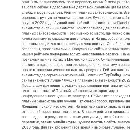
опять) мы познакомились, вели переписку целых 2 месяца, пото
заболел, сейчас я довольна мне дарят мои любимые цветы влю
улыбку и море поцелуев. Рейтинг платных сайтов знакомств. Вс
оценены в ручную по многим параметрам. Лучшие платные сайт
августа 2022 года. Лучший платный сайт знакомств LovePlanet.
знакомства онлайн. Знакомства Поиск партнера Для платных зн
платных сайтов знакомств – это именно то место, где можно озн
качественными площадками для знакомств. На них собраны тол
серьезные люди, четко знающие для чего они тут,. Онлайн-знако
безопасны, проверяли лично. Популярные сайты платных знако
нашем рейтинге подобраны только качественные сервисы. На н
познакомиться не только в Москве, но и других. Онлайн-площадк
знакомств тоже попадают под это определение, поэтому я реши
новые отношения именно на платных ресурсах. Рейтинг платны
знакомств для серьезных отношений. Советы от TopDating. По
сайты знакомств лучше? Лучшие платные сайты знакомств 2022
Предлагаем вам принять участие в составлении рейтинга лучши
платных знакомств! Платный сайт знакомств гарантирует
конфиденциальность данных, защиту от. Сейчас все переходят в
платные знакомства для мужчин – ключевой способ привлечь вн
Женщины придирчиво смотрят. На платных сайтах знакомств д
отношений вероятность встретить. В нашем рейтинге представ
разновидности ресурсов с платным доступом, даже сайты с опл
переписки, этакие онлайн клубы. Лучшие платные сайты знаком
2019 года. Для тех, кто ценит свое время и выбирает лучшее. П