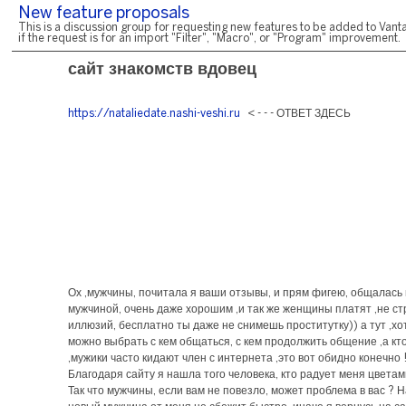
New feature proposals
This is a discussion group for requesting new features to be added to Vanta
if the request is for an import "Filter", "Macro", or "Program" improvement.
сайт знакомств вдовец
https://nataliedate.nashi-veshi.ru
< - - - ОТВЕТ ЗДЕСЬ
Ох ,мужчины, почитала я ваши отзывы, и прям фигею, общалась 
мужчиной, очень даже хорошим ,и так же женщины платят ,не ст
иллюзий, бесплатно ты даже не снимешь проститутку)) а тут ,х
можно выбрать с кем общаться, с кем продолжить общение ,а к
,мужики часто кидают член с интернета ,это вот обидно конечно !
Благодаря сайту я нашла того человека, кто радует меня цветами
Так что мужчины, если вам не повезло, может проблема в вас ? 