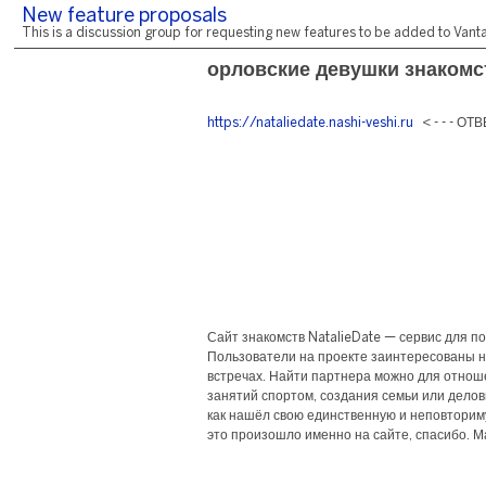
New feature proposals
This is a discussion group for requesting new features to be added to Vantag
орловские девушки знакомс
https://nataliedate.nashi-veshi.ru
< - - - ОТ
Сайт знакомств NatalieDate — сервис для по
Пользователи на проекте заинтересованы не
встречах. Найти партнера можно для отнош
занятий спортом, создания семьи или делов
как нашёл свою единственную и неповторимую
это произошло именно на сайте, спасибо. М