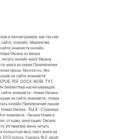
ную и неповторимую, как так сам
 сайте, спасибо. Мариночка
сайте знакомств онлайн,
 Новак Оксана из жанра
читать онлайн книгу Оксана
тв ,книга из серии Приключения
нная проза, бесплатно, без
ышки на сайте знакомств
 EPUB, PDF, DOCX, MOBI, TXT,
йн библиотека насчитывающая.
сайте знакомств - Новак Оксана -
ышки на сайте знакомств - Новак
Читать онлайн Приключения пышки
 Новак Оксана - RuLit - Страница
те знакомств - Оксана Новак в
тно, отзывы, аннотация. Оксана
тв. Иствикские жены читать
и полностью весь текст книги на
з 10|3 голоса. Скачать fb2, epub.