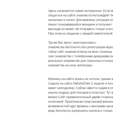
Здесь начинается самое интересное. Если 
общаться на сайте знакомств НаталиДейт бе
насколько я понял. Для мужчины ситуация у
пишет понравившейся женщине и получает 
месседж он может ей отправить только платн
При этом за общение с каждой симпатичной
Так же Вас могут заинтересовать:
знакомства бесплатно без регистрации вор
табор сайт знакомств вход на мою страницу
секс знакомства с телефонами девушками 
реальные знакомства для серьезных отнош
знакомства на ночь чебоксары
Мужчину на сайте искать не хотела, однако 
Сидела на сайте NatalieDate 2 недели и по
живет неподалеку. Сейчас вместе ходим в с
нашла подругу для походов в спортзал. Тут 
можно.Сайт примечательный двумя сторона
политикой. Практически спартанский внешний
возможностей идут вровень с высокими цена
ведь бесплатно разрешено написать тольк