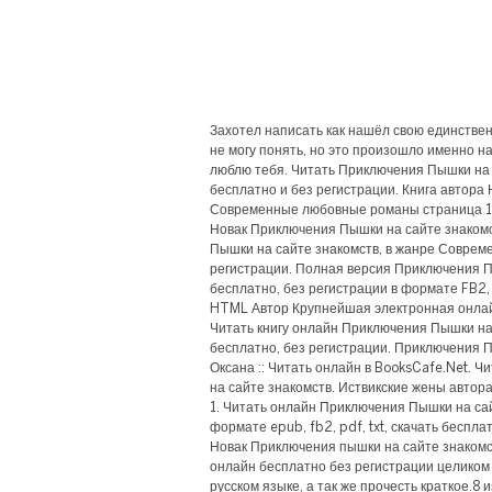
Захотел написать как нашёл свою единствен
не могу понять, но это произошло именно на
люблю тебя. Читать Приключения Пышки на 
бесплатно и без регистрации. Книга автора
Современные любовные романы страница 1. 
Новак Приключения Пышки на сайте знакомс
Пышки на сайте знакомств, в жанре Совреме
регистрации. Полная версия Приключения П
бесплатно, без регистрации в формате FB2,
HTML Автор Крупнейшая электронная онла
Читать книгу онлайн Приключения Пышки на 
бесплатно, без регистрации. Приключения П
Оксана :: Читать онлайн в BooksCafe.Net. 
на сайте знакомств. Иствикские жены автора
1. Читать онлайн Приключения Пышки на сай
формате epub, fb2, pdf, txt, скачать беспла
Новак Приключения пышки на сайте знакомс
онлайн бесплатно без регистрации целиком 
русском языке, а так же прочесть краткое.8 и