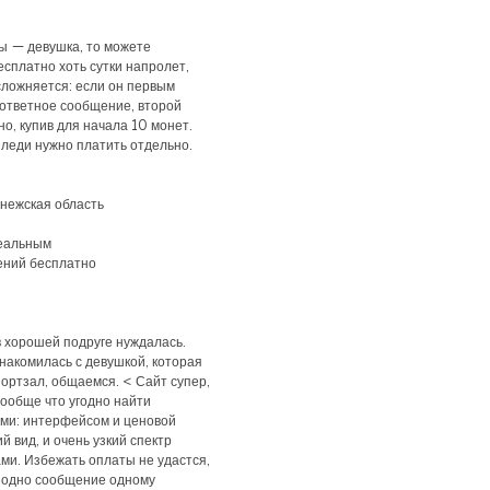
вы — девушка, то можете
сплатно хоть сутки напролет,
сложняется: если он первым
ответное сообщение, второй
о, купив для начала 10 монет.
 леди нужно платить отдельно.
онежская область
реальным
ений бесплатно
в хорошей подруге нуждалась.
знакомилась с девушкой, которая
портзал, общаемся. < Сайт супер,
вообще что угодно найти
ми: интерфейсом и ценовой
 вид, и очень узкий спектр
ми. Избежать оплаты не удастся,
о одно сообщение одному