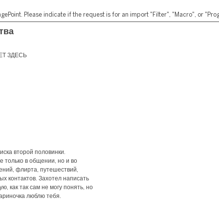
ePoint. Please indicate if the request is for an import "Filter", "Macro", or "P
тва
ВЕТ ЗДЕСЬ
иска второй половинки.
 только в общении, но и во
ений, флирта, путешествий,
ых контактов. Захотел написать
, как так сам не могу понять, но
ариночка люблю тебя.