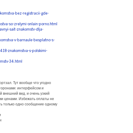
omstva-bez-registracii-gde-
tva-so-zrelymi-onlain-porno.html
avnyi-sait-znakomstv-dlja-
komstva-v-barnaule-besplatno-s-
22418-znakomstva-s-polskimi-
omstv-34.html
ортзал. Тут вообще что угодно
торонами: интерфейсом и
й внешний вид, и очень узкий
ими ценами. Избежать оплаты не
ть только одно сообщение одному
и
и