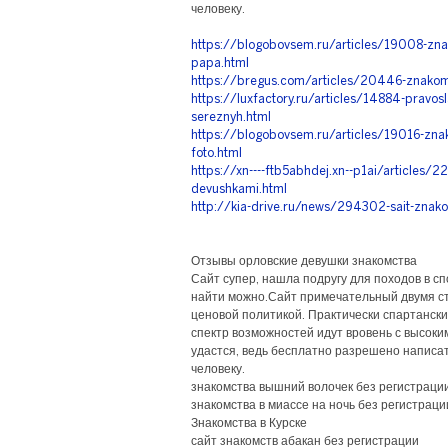
человеку.
https://blogobovsem.ru/articles/19008-znak
papa.html
https://bregus.com/articles/20446-znakoms
https://luxfactory.ru/articles/14884-pravosl
sereznyh.html
https://blogobovsem.ru/articles/19016-zna
foto.html
https://xn----ftb5abhdej.xn--p1ai/articles/
devushkami.html
http://kia-drive.ru/news/294302-sait-znak
Отзывы орловские девушки знакомства
Сайт супер, нашла подругу для походов в сп
найти можно.Сайт примечательный двумя с
ценовой политикой. Практически спартански
спектр возможностей идут вровень с высок
удастся, ведь бесплатно разрешено написа
человеку.
знакомства вышний волочек без регистраци
знакомства в миассе на ночь без регистраци
Знакомства в Курске
сайт знакомств абакан без регистрации