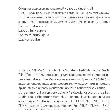
Отчзывы реальных покупателей - Labubu dubai mall
В 2019 году Касинг Лунг заключил соглашение на выпуск Лабубу 
которая занимается мягкими игрушками и виниловыми фигуркам
сотрудничество стало самым удачным и прибыльным в истории 
Pop mart labubu спб
Labubu funk supers
Pop mart labubu цена
Шарики labubu
Игрушка POP MART Labubu The Monsters Tasty Macarons Pendan
Blind Box — это миниатюрная коллекционная фигурка-брелок из
линейки Labubu The Monsters от китайского бренда POP MART.
вдохновлена французскими десертами — макарунами, и предст
яркие, милые образы монстров Labubu в кондитерском стиле.
#brazilianphonk #aggressivephonk #slowedandreverb#brazilia
#latin #haka #bailefunk #phonk #phonkmusic #tiktokphonk #s
#gymmusic Rutuberutube.ru › videoLABUBU FUNK — SXLLX — 
FUNK - смотреть Смотрите видео онлайн LABUBU FUNK — SXL