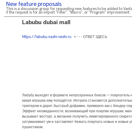
New feature proposals
This is a discussion group for requesting new features to be added to Vanta
if the request is for an import "Filter", "Macro", or "Program" improvement.
Labubu dubai mall
https://labubu.nashi-veshi.ru
< - - - ОТВЕТ ЗДЕСЬ
Лабубу выходят в формате непрозрачных боксов — покупатель н
какая игрушка ему попадётся. Интрига становится дополнитель
триггером и дарит быстрый дофамин, примерно как с Киндер-сю
Эффект неожиданности, возникающий при покупке игрушки, ман
вызывает восторг, а желание получить лимитированного секрет
затуманивает ум и заставляет бежать покупать новые и новые у
пушистиком.