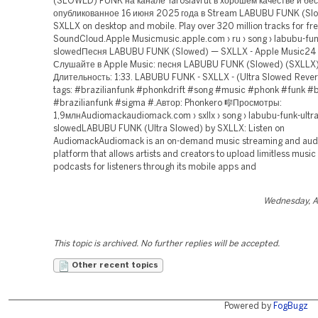
(SLOWED) FUNK на канале Yaroslavrut в хорошем качестве и бе
опубликованное 16 июня 2025 года в Stream LABUBU FUNK (Sl
SXLLX on desktop and mobile. Play over 320 million tracks for fr
SoundCloud.Apple Musicmusic.apple.com › ru › song › labubu-fun
slowedПесня LABUBU FUNK (Slowed) — SXLLX - Apple Music24 м
Слушайте в Apple Music: песня LABUBU FUNK (Slowed) (SXLLX)
Длительность: 1:33. LABUBU FUNK - SXLLX - (Ultra Slowed Reve
tags: #brazilianfunk #phonkdrift #song #music #phonk #funk #b
#brazilianfunk #sigma #.Автор: Phonkero 🎼Просмотры:
1,9млнAudiomackaudiomack.com › sxllx › song › labubu-funk-ultra
slowedLABUBU FUNK (Ultra Slowed) by SXLLX: Listen on
AudiomackAudiomack is an on-demand music streaming and audi
platform that allows artists and creators to upload limitless music
podcasts for listeners through its mobile apps and
Wednesday, A
This topic is archived. No further replies will be accepted.
Other recent topics
Powered by
FogBugz