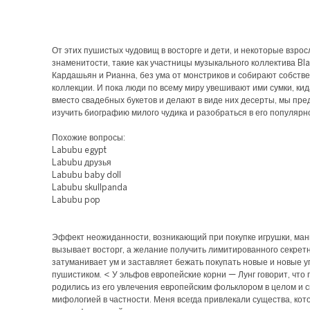
От этих пушистых чудовищ в восторге и дети, и некоторые взро
знаменитости, такие как участницы музыкального коллектива Bla
Кардашьян и Рианна, без ума от монстриков и собирают собств
коллекции. И пока люди по всему миру увешивают ими сумки, ки
вместо свадебных букетов и делают в виде них десерты, мы пре
изучить биографию милого чудика и разобраться в его популярн
Похожие вопросы:
Labubu egypt
Labubu друзья
Labubu baby doll
Labubu skullpanda
Labubu pop
Эффект неожиданности, возникающий при покупке игрушки, ман
вызывает восторг, а желание получить лимитированного секрет
затуманивает ум и заставляет бежать покупать новые и новые у
пушистиком. < У эльфов европейские корни — Лунг говорит, что
родились из его увлечения европейским фольклором в целом и 
мифологией в частности. Меня всегда привлекали существа, кот