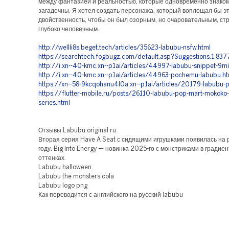
между фантазией и реальностью, которые одновременно знако
загадочны. Я хотел создать персонажа, который воплощал бы э
двойственность, чтобы он был озорным, но очаровательным, ст
глубоко человечным.
http://wellli8s.beget.tech/articles/35623-labubu-nsfw.html
https://searchtech.fogbugz.com/default.asp?Suggestions.1.837
http://i.xn--40-kmc.xn--p1ai/articles/44997-labubu-snippet-9mi
http://i.xn--40-kmc.xn--p1ai/articles/44963-pochemu-labubu.ht
https://xn--58-9kcqohanu4l0a.xn--p1ai/articles/20179-labubu-p
https://flutter-mobile.ru/posts/26110-labubu-pop-mart-mokoko-
series.html
Отзывы Labubu original ru
Вторая серия Have A Seat с сидящими игрушками появилась на
году. Big Into Energy — новинка 2025-го с монстриками в градие
оттенках.
Labubu halloween
Labubu the monsters cola
Labubu logo png
Как переводится с английского на русский labubu