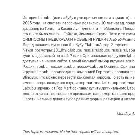
История Labubu (или лабубу в уже привычном нам варианте) на
2015 году. На свет эти персонажи появились 10 лет назад, прид
дизайнер из Гонконга Касинг Лунг для книги TheMonsters. Племе
его книге было много — Тайкоко, Зиммомо, Спуки, Пато и те сам
СИМПСОНЫ ПРЕДСКАЗАЛИ НОВЫЕ ИГРУШКИ ЛА БУБУ#симп
#предсказаниясимпсонов #лабубу #labubuАвтор: Simpsons
NewsПросмотры: 101,8тыс.labubu-russia.rulabubu-russia.ruLab
купить с доставкой по всей России Оригинальная продукция lab
доступна на нашем сайте. Самый большой выбор игрушек labub
России.labubu.moscowlabubu.moscowLabubu ОригиналОригин
игрушки Labubu производятся компанией Popmart и продаются т
BlindBox, что можно перевести как слепая коробка. То есть вы не
именно зверь находится внутри.popmart-market.rupopmart-mar
Labubu игрушки от Pop Mart оригинал купитьОригинального Lab
можно отличить по внешним признакам, например, качество про
шерсти, наличие девяти зубов разных форм и размеров и штамп
Monday, Au
This topic is archived. No further replies will be accepted.