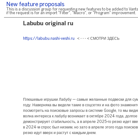
New feature proposals
This is a discussion group for requesting new features to be added to Vanta
if the request is for an import "Filter", "Macro", or "Program" improvement.
Labubu original ru
https://labubu.nashi-veshi.ru
< - - - < СМОТРИ ЗДЕСЬ
Плюшевые игрушки Лабубу — самые желанные подвески для сум
году. Наверняка вы видели такие в соцсетях и на фото знаменит
посмотреть на поисковые запросы в системе Google, то мы види
волна интереса к лабубу возникает в октябре 2024 года, долгое
демонстрирует стабильность, а в апреле 2025-го резко идет вве
в 2024-м спрос был низким, но зато в апреле этого года поиско
резко идут вверх и растут с каждым днем.