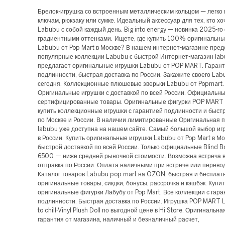
Брелок-игрушка со встроенным металлическим кольцом — легко 
ключам, рюкзаку или сумке. Идеальный аксессуар для тех, кто хо
Labubu с собой каждый день. Big into energy — новинка 2025-го 
градиентными оттенками. Ищете, где купить 100% оригинальны
Labubu от Pop Mart в Москве? В нашем интернет-магазине пред
популярные коллекции Labubu с быстрой Интернет-магазин lab
предлагает оригинальные игрушки Labubu от POP MART. Гаран
подлинности, быстрая доставка по России. Закажите своего Lab
сегодня. Коллекционные плюшевые зверьки Labubu от Popmart.
Оригинальные игрушки с доставкой по всей России. Официальны
сертифицированные товары. Оригинальные фигурки POP MAR
купить коллекционные игрушки с гарантией подлинности и быст
по Москве и России. В наличии лимитированные Оригинальная 
labubu уже доступна на нашем сайте. Самый большой выбор иг
в России. Купить оригинальные игрушки Labubu от Pop Mart в Мо
быстрой доставкой по всей России. Только официальные Blind B
6500 — ниже средней рыночной стоимости. Возможна встреча в
отправка по России. Оплата наличными при встрече или перевод
Каталог товаров Labubu pop mart на OZON, быстрая и бесплатн
оригинальные товары, сикдки, бонусы, рассрочка и кэшбэк. Купит
оригинальные фигурки Лабубу от Pop Mart. Все коллекции с гар
подлинности. Быстрая доставка по России. Игрушка POP MART
to chill-Vinyl Plush Doll по выгодной цене в Hi Store. Оригинальн
гарантия от магазина, наличный и безналичный расчет,