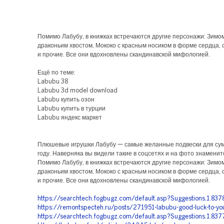
Помимо Лабубу, в книжках встречаются другие персонажи: Зимо
драконьим хвостом, Мококо с красным носиком в форме сердца, 
и прочие. Все они вдохновлены скандинавской мифологией.
Ещё по теме:
Labubu 38
Labubu 3d model download
Labubu купить озон
Labubu купить в турции
Labubu яндекс маркет
Плюшевые игрушки Лабубу — самые желанные подвески для сум
году. Наверняка вы видели такие в соцсетях и на фото знаменит
Помимо Лабубу, в книжках встречаются другие персонажи: Зимо
драконьим хвостом, Мококо с красным носиком в форме сердца, 
и прочие. Все они вдохновлены скандинавской мифологией.
https://searchtech.fogbugz.com/default.asp?Suggestions.1.83
https://remontspecteh.ru/posts/271951-labubu-good-luck-to-yo
https://searchtech.fogbugz.com/default.asp?Suggestions.1.83