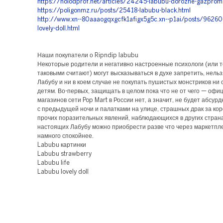
https://holodprof.net/articles/24245-labubu-dorozhe-gazprom
https://poligonmz.ru/posts/25418-labubu-black.html
http://www.xn--80aaaogqxgcfk1afigx5g5c.xn--p1ai/posts/96260
lovely-doll.html
Наши покупатели о Ripndip labubu
Некоторые родители и негативно настроенные психологи (или те
таковыми считают) могут высказываться в духе запретить, нель
Лабубу и ни в коем случае не покупать пушистых монстриков ни 
детям. Во-первых, защищать в целом пока что не от чего — оф
магазинов сети Pop Mart в России нет, а значит, не будет абсур
с предыдущей ночи и палатками на улице, страшных драк за кор
прочих поразительных явлений, наблюдающихся в других страна
настоящих Лабубу можно приобрести разве что через маркетпле
намного спокойнее.
Labubu картинки
Labubu strawberry
Labubu life
Labubu lovely doll