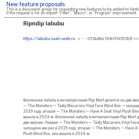
New feature proposals
This is a discussion group for requesting new features to be added to Vanta
if the request is for an import "Filter", "Macro", or "Program" improvement.
Ripndip labubu
https://labubu.nashi-veshi.ru
< - - - ОТЗЫВЫ ПОКУПАТЕЛЕЙ >>
Вселенная лабубу в интерпретации Pop Mart делится на две ве
— The Monsters — Tasty Macarons Vinyl Face Blind Box — запуще
2019 году, вторая — The Monsters — Have A Seat Vinyl Plush Blin
вышла в 2024-м. Вселенная лабубу в интерпретации Pop Mart 
две версии. Первая — The Monsters — Tasty Macarons Vinyl Face
запущена как раз в 2019 году, вторая — The Monsters — Have A S
Plush Blind Box, она вышла в 2024-м.