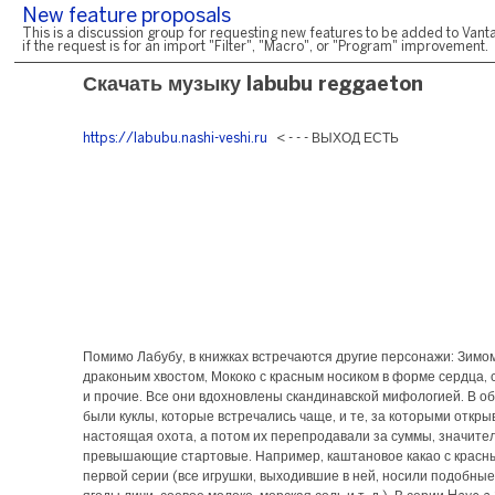
New feature proposals
This is a discussion group for requesting new features to be added to Vanta
if the request is for an import "Filter", "Macro", or "Program" improvement.
Скачать музыку labubu reggaeton
https://labubu.nashi-veshi.ru
< - - - ВЫХОД ЕСТЬ
Помимо Лабубу, в книжках встречаются другие персонажи: Зимо
драконьим хвостом, Мококо с красным носиком в форме сердца, 
и прочие. Все они вдохновлены скандинавской мифологией. В о
были куклы, которые встречались чаще, и те, за которыми откры
настоящая охота, а потом их перепродавали за суммы, значите
превышающие стартовые. Например, каштановое какао с красн
первой серии (все игрушки, выходившие в ней, носили подобные