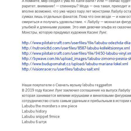
А помните, мир сходил с ума по Хагги Вагги? Или — сейчас будет
раритет, внимание! — спиннеры? Мода — она такая, приходит и 
вполне возможно, что уже через пару лет монстрики Лабубу ост
сумках лишь отдельных фанатов. Пока что они везде — и нам ос
смириться и получать удовольствие. < Лабубу — мохнатая фигур
улыбкой и длинными ушками. Это имя девочки-эльфа из сказочн
Монстры, которую придумал художник Касинг Лунг.
http://www.pilotaircraft.com/userfiles/file/labubu-odezhda-dlia-
http://nutronicltd.com/userfiles/8587-labubu-kollektsionnye.xml
http://www.pilotaircraft.com/userfiles/file/9450-labubu-vinyl.x
http://bywave.com.hk/upload_images/labubu-zimomo-pesnia-sk
http://www.budupomahat.cz/upload/labubu-mariana-lokel.xml
http://visionracer.ru/userfiles/labubu-sait.xml
Наши покупатели о Скачать музыку labubu reggaeton
В 2019 году Касинг Лунг заключил соглашение на выпуск Лабубу 
которая занимается мягкими игрушками и виниловыми фигуркам
сотрудничество стало самым удачным и прибыльным в истории 
Labubu the monsters x one piece
Labubu history
Labubu snippet 9mice
Labubu 6 штук