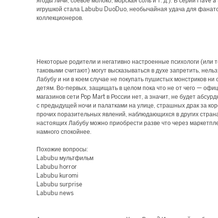
ягоды личи, соевое молоко, морская соль и т. д.). В серии Have a
игрушкой стала Labubu DuoDuo, необычайная удача для фанато
коллекционеров.
Некоторые родители и негативно настроенные психологи (или те
таковыми считают) могут высказываться в духе запретить, нель
Лабубу и ни в коем случае не покупать пушистых монстриков ни 
детям. Во-первых, защищать в целом пока что не от чего — оф
магазинов сети Pop Mart в России нет, а значит, не будет абсур
с предыдущей ночи и палатками на улице, страшных драк за кор
прочих поразительных явлений, наблюдающихся в других страна
настоящих Лабубу можно приобрести разве что через маркетпле
намного спокойнее.
Похожие вопросы:
Labubu мультфильм
Labubu horror
Labubu kuromi
Labubu surprise
Labubu news