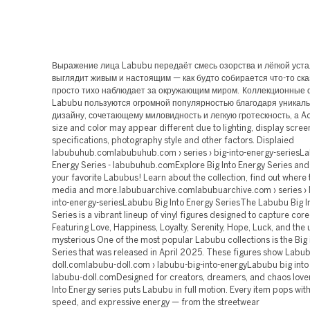
Выражение лица Labubu передаёт смесь озорства и лёгкой уста
выглядит живым и настоящим — как будто собирается что-то ска
просто тихо наблюдает за окружающим миром. Коллекционные 
Labubu пользуются огромной популярностью благодаря уникал
дизайну, сочетающему миловидность и легкую гротескность, а Ac
size and color may appear different due to lighting, display scree
specifications, photography style and other factors. Displaied
labubuhub.comlabubuhub.com › series › big-into-energy-seriesLa
Energy Series - labubuhub.comExplore Big Into Energy Series and
your favorite Labubus! Learn about the collection, find out where 
media and more.labubuarchive.comlabubuarchive.com › series › 
into-energy-seriesLabubu Big Into Energy SeriesThe Labubu Big I
Series is a vibrant lineup of vinyl figures designed to capture cor
Featuring Love, Happiness, Loyalty, Serenity, Hope, Luck, and the u
mysterious One of the most popular Labubu collections is the Big 
Series that was released in April 2025. These figures show Labub
doll.comlabubu-doll.com › labubu-big-into-energyLabubu big into
labubu-doll.comDesigned for creators, dreamers, and chaos lover
Into Energy series puts Labubu in full motion. Every item pops with
speed, and expressive energy — from the streetwear