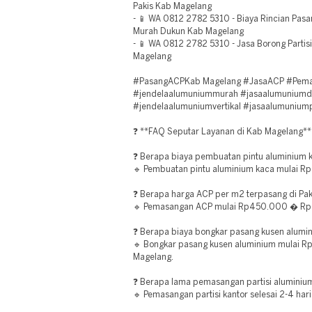
Pakis Kab Magelang
- 📱 WA 0812 2782 5310 - Biaya Rincian Pas
Murah Dukun Kab Magelang
- 📱 WA 0812 2782 5310 - Jasa Borong Parti
Magelang
#PasangACPKab Magelang #JasaACP #Pema
#jendelaalumuniummurah #jasaalumunium
#jendelaalumuniumvertikal #jasaalumuniump
❓ **FAQ Seputar Layanan di Kab Magelang**
❓ Berapa biaya pembuatan pintu aluminium 
🔹 Pembuatan pintu aluminium kaca mulai Rp1
❓ Berapa harga ACP per m2 terpasang di Pak
🔹 Pemasangan ACP mulai Rp450.000 � Rp6
❓ Berapa biaya bongkar pasang kusen alumi
🔹 Bongkar pasang kusen aluminium mulai R
Magelang.
❓ Berapa lama pemasangan partisi aluminiu
🔹 Pemasangan partisi kantor selesai 2-4 har