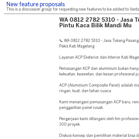
New feature proposals
This is a discussion group for requesting new features to be added to Vantag
WA 0812 2782 5310 - Jasa 
Pintu Kaca Bilik Mandi Mu
📞 WA 0812 2782 5310 - Jasa Tukang Pasang 
Pakis Kab Magelang
Layanan ACP Eksterior dan Interior Kab Mag
Pemasangan ACP dan aluminium bukan hanya s
kekuatan, keawetan, dan kesan profesional 
ACP (Aluminium Composite Panel) adalah mate
ringan, kuat, dan tahan cuaca.
Kami menangani pemasangan ACP baru, reno
penggantian panel rusak.
Pengerjaan kami ditangani oleh tim profesio
100 proyek.
Diskusi konsep dan pemilihan material bisa di