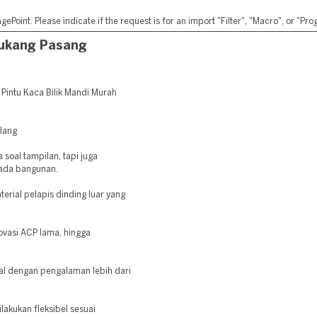
ePoint. Please indicate if the request is for an import "Filter", "Macro", or "P
Tukang Pasang
Pintu Kaca Bilik Mandi Murah
elang
oal tampilan, tapi juga
pada bangunan.
rial pelapis dinding luar yang
vasi ACP lama, hingga
nal dengan pengalaman lebih dari
lakukan fleksibel sesuai