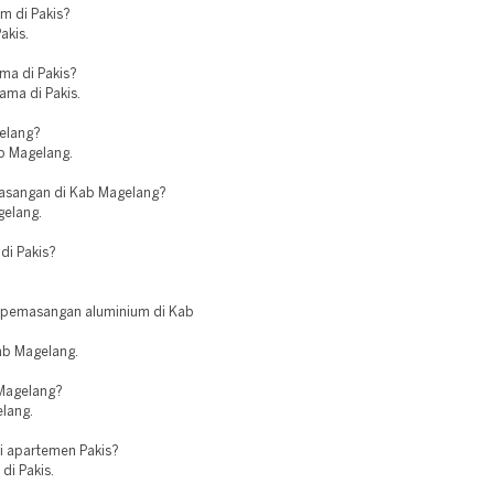
m di Pakis?
akis.
ma di Pakis?
ama di Pakis.
gelang?
ab Magelang.
masangan di Kab Magelang?
gelang.
di Pakis?
k pemasangan aluminium di Kab
ab Magelang.
 Magelang?
elang.
i apartemen Pakis?
di Pakis.