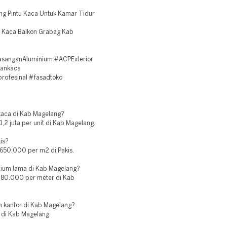
ang Pintu Kaca Untuk Kamar Tidur
si Kaca Balkon Grabag Kab
sanganAluminium #ACPExterior
dankaca
rofesinal #fasadtoko
kaca di Kab Magelang?
,2 juta per unit di Kab Magelang.
is?
50.000 per m2 di Pakis.
nium lama di Kab Magelang?
p80.000 per meter di Kab
m kantor di Kab Magelang?
i di Kab Magelang.