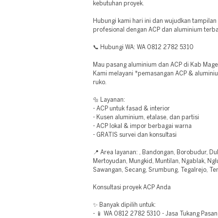
kebutuhan proyek.
Hubungi kami hari ini dan wujudkan tampila
profesional dengan ACP dan aluminium terba
📞 Hubungi WA: WA 0812 2782 5310
Mau pasang aluminium dan ACP di Kab Mage
Kami melayani *pemasangan ACP & aluminium
ruko.
🔩 Layanan:
- ACP untuk fasad & interior
- Kusen aluminium, etalase, dan partisi
- ACP lokal & impor berbagai warna
- GRATIS survei dan konsultasi
📍 Area layanan: , Bandongan, Borobudur, Duk
Mertoyudan, Mungkid, Muntilan, Ngablak, Ngl
Sawangan, Secang, Srumbung, Tegalrejo, Te
Konsultasi proyek ACP Anda
✨ Banyak dipilih untuk:
- 📱 WA 0812 2782 5310 - Jasa Tukang Pasang