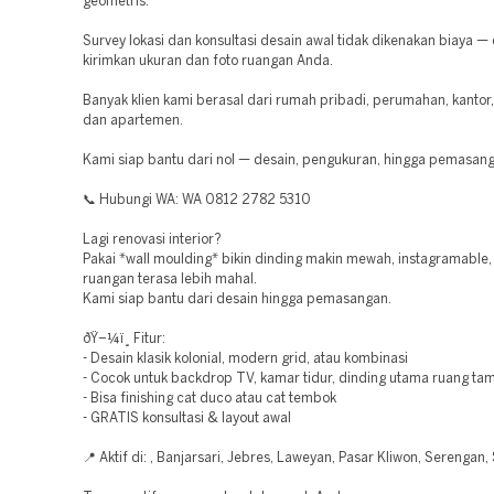
geometris.
Survey lokasi dan konsultasi desain awal tidak dikenakan biaya —
kirimkan ukuran dan foto ruangan Anda.
Banyak klien kami berasal dari rumah pribadi, perumahan, kantor, 
dan apartemen.
Kami siap bantu dari nol — desain, pengukuran, hingga pemasang
📞 Hubungi WA: WA 0812 2782 5310
Lagi renovasi interior?
Pakai *wall moulding* bikin dinding makin mewah, instagramable,
ruangan terasa lebih mahal.
Kami siap bantu dari desain hingga pemasangan.
ðŸ–¼ï¸ Fitur:
- Desain klasik kolonial, modern grid, atau kombinasi
- Cocok untuk backdrop TV, kamar tidur, dinding utama ruang ta
- Bisa finishing cat duco atau cat tembok
- GRATIS konsultasi & layout awal
📍 Aktif di: , Banjarsari, Jebres, Laweyan, Pasar Kliwon, Serengan,