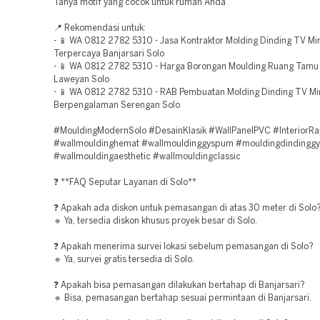
Tanya motif yang cocok untuk rumah Anda
📍 Rekomendasi untuk:
- 📱 WA 0812 2782 5310 - Jasa Kontraktor Molding Dinding TV Mi
Terpercaya Banjarsari Solo
- 📱 WA 0812 2782 5310 - Harga Borongan Moulding Ruang Tamu 
Laweyan Solo
- 📱 WA 0812 2782 5310 - RAB Pembuatan Molding Dinding TV Mi
Berpengalaman Serengan Solo
#MouldingModernSolo #DesainKlasik #WallPanelPVC #InteriorRa
#wallmouldinghemat #wallmouldinggyspum #mouldingdindingg
#wallmouldingaesthetic #wallmouldingclassic
❓ **FAQ Seputar Layanan di Solo**
❓ Apakah ada diskon untuk pemasangan di atas 30 meter di Solo
🔹 Ya, tersedia diskon khusus proyek besar di Solo.
❓ Apakah menerima survei lokasi sebelum pemasangan di Solo?
🔹 Ya, survei gratis tersedia di Solo.
❓ Apakah bisa pemasangan dilakukan bertahap di Banjarsari?
🔹 Bisa, pemasangan bertahap sesuai permintaan di Banjarsari.