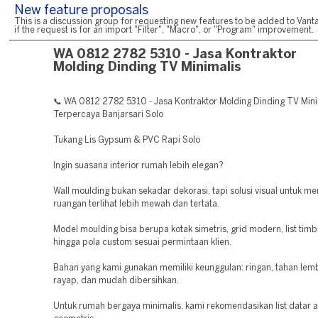
New feature proposals
This is a discussion group for requesting new features to be added to Vanta
if the request is for an import "Filter", "Macro", or "Program" improvement.
WA 0812 2782 5310 - Jasa Kontraktor
Molding Dinding TV Minimalis
📞 WA 0812 2782 5310 - Jasa Kontraktor Molding Dinding TV Mini
Terpercaya Banjarsari Solo
Tukang Lis Gypsum & PVC Rapi Solo
Ingin suasana interior rumah lebih elegan?
Wall moulding bukan sekadar dekorasi, tapi solusi visual untuk 
ruangan terlihat lebih mewah dan tertata.
Model moulding bisa berupa kotak simetris, grid modern, list timbu
hingga pola custom sesuai permintaan klien.
Bahan yang kami gunakan memiliki keunggulan: ringan, tahan le
rayap, dan mudah dibersihkan.
Untuk rumah bergaya minimalis, kami rekomendasikan list datar a