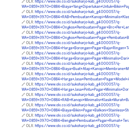
🔗 OLX:
https://www.olx.co.id/sukoharjo-kab_g4000057/q-
WA+0859+3970+0884+Biaya+Yang+Diperlukan+Untuk+Bikin+Pag
🔗 OLX:
https://www.olx.co.id/sukoharjo-kab_g4000057/q-
WA+0859+3970+0884+RAB+Pembuatan+Kanopi+Minimalis+Klasi
🔗 OLX:
https://www.olx.co.id/sukoharjo-kab_g4000057/q-
WA+0859+3970+0884+Ongkos+Pembuatan+Pagar+Brc+Per+Lemb
🔗 OLX:
https://www.olx.co.id/sukoharjo-kab_g4000057/q-
WA+0859+3970+0884+Ongkos+Pembuatan+Pagar+Pembatas+Bal
🔗 OLX:
https://www.olx.co.id/sukoharjo-kab_g4000057/q-
WA+0859+3970+0884+Harga+Borongan+Pagar+Baja+Ringan+Te
🔗 OLX:
https://www.olx.co.id/sukoharjo-kab_g4000057/q-
WA+0859+3970+0884+Harga+Borongan+Pagar+Minimalis+Dari+
🔗 OLX:
https://www.olx.co.id/sukoharjo-kab_g4000057/q-
WA+0859+3970+0884+Biaya+Buat+Atap+Kanopi+Membrane+Mur
🔗 OLX:
https://www.olx.co.id/sukoharjo-kab_g4000057/q-
WA+0859+3970+0884+Harga+Jasa+Pembuatan+Pagar+Model+A
🔗 OLX:
https://www.olx.co.id/sukoharjo-kab_g4000057/q-
WA+0859+3970+0884+Harga+Jasa+Pintu+Pagar+Minimalis+Dor
🔗 OLX:
https://www.olx.co.id/sukoharjo-kab_g4000057/q-
WA+0859+3970+0884+RAB+Kanopi+Minimalis+Klasik+Murah+Ba
🔗 OLX:
https://www.olx.co.id/sukoharjo-kab_g4000057/q-
WA+0859+3970+0884+Biaya+Bikin+Pagar+Balkoni+Stainless+St
🔗 OLX:
https://www.olx.co.id/sukoharjo-kab_g4000057/q-
WA+0859+3970+0884+Bengkel+Pembuatan+Pagar+Rumah+Teral
🔗 OLX:
https://www.olx.co.id/sukoharjo-kab_g4000057/q-