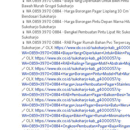
📱 WA 0859 3970 0884 - Biaya Yang Diperlukan Untuk Bikin Pintu P
Bawah Murah Grogol Sukoharjo
📱 WA 0859 3970 0884 - Harga Borongan Pagar Lisplang 10 Cm
Bendosari Sukoharjo
📱 WA 0859 3970 0884 - Harga Borongan Pintu Depan Warna Hi
Sukoharjo Sukoharjo
📱 WA 0859 3970 0884 - Bengkel Pembuatan Pintu Lipat Wc Suko
Sukoharjo
📱 WA 0859 3970 0884 - RAB Pagar Rumah Bahan Pvc Terpercaya
Sukoharjon 🔗 OLX:
https://www.olx.co.id/sukoharjo-kab_g4000
WA+0859+3970+0884+Biaya+Yang+Diperlukan+Untuk+Bikin+Pa
🔗 OLX:
https://www.olx.co.id/sukoharjo-kab_g4000057/q-
WA+0859+3970+0884+RAB+Railing+Tangga+Motif+Abstrak+Moj
🔗 OLX:
https://www.olx.co.id/sukoharjo-kab_g4000057/q-
WA+0859+3970+0884+Harga+Borongan+Pintu+Model+Plat+Mura
🔗 OLX:
https://www.olx.co.id/sukoharjo-kab_g4000057/q-
WA+0859+3970+0884+Harga+Jasa+Pembuatan+Pagar+Stainless
🔗 OLX:
https://www.olx.co.id/sukoharjo-kab_g4000057/q-
WA+0859+3970+0884+RAB+Pembuatan+Pagar+Balkon+Besi+Tem
🔗 OLX:
https://www.olx.co.id/sukoharjo-kab_g4000057/q-
WA+0859+3970+0884+Harga+Jasa+Pagar+Besi+Isi+Batu+Weru+
🔗 OLX:
https://www.olx.co.id/sukoharjo-kab_g4000057/q-
WA+0859+3970+0884+Biaya+Bikin+Pagar+Rumah+Minimalis+He
🔗 OLX:
https://www.olx.co.id/sukoharjo-kab_g4000057/q-
WA+0859+3970+0884+Ongkos+Pembuatan+Pagar+Baja+Ringan+T