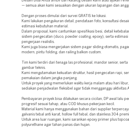
Desain bisa Anda ambil dari katalog desain kami atau ajukan refer
— semua akan kami sesuaikan dengan ukuran lapangan dan angg
Dengan proses dimulai dari survei GRATIS ke lokasi.
Kami lakukan pengukuran detail, pendataan foto, konsultasi desai
estimasi kebutuhan material.
Dalam proposal, kami cantumkan spesifikasi besi, detail ketebalan
sistem pengecatan (duco, powder coating, epoxy), serta estimasi
pengerjaan realistis.
Kami juga biasa mengerjakan sistem pagar sliding otomatis, paga
modern, pintu folding, dan railing balkon custom.
Tim kami terdiri dari tenaga las profesional, mandor senior, serta
gambar teknis.
Kami mengutamakan kekuatan struktur, hasil pengecatan rapi, s
pemakaian dalam jangka panjang.
Untuk proyek yang memerlukan waktu kerja malam atau hari libur,
sediakan penjadwalan fleksibel agar tidak mengganggu aktivitas 
Pembayaran proyek bisa dilakukan secara cicilan, DP awal lalu 
progresif sesuai tahap, atau COD khusus pekerjaan kecil.
Material kami hanya menggunakan bahan dari supplier terpercaya
galvanis tebal anti karat, hollow full tebal, dan stainless 304 pre
Untuk area luar ruangan, kami sarankan epoxy primer plus topcoa
polyurethane agar tahan panas dan hujan.