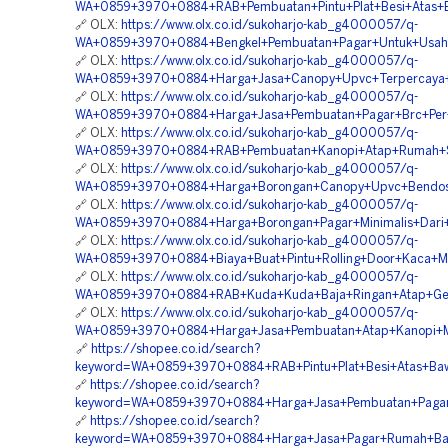
WA+0859+3970+0884+RAB+Pembuatan+Pintu+Plat+Besi+Atas+B
🔗 OLX:
https://www.olx.co.id/sukoharjo-kab_g4000057/q-
WA+0859+3970+0884+Bengkel+Pembuatan+Pagar+Untuk+Usaha
🔗 OLX:
https://www.olx.co.id/sukoharjo-kab_g4000057/q-
WA+0859+3970+0884+Harga+Jasa+Canopy+Upvc+Terpercaya+
🔗 OLX:
https://www.olx.co.id/sukoharjo-kab_g4000057/q-
WA+0859+3970+0884+Harga+Jasa+Pembuatan+Pagar+Brc+Per+
🔗 OLX:
https://www.olx.co.id/sukoharjo-kab_g4000057/q-
WA+0859+3970+0884+RAB+Pembuatan+Kanopi+Atap+Rumah+Se
🔗 OLX:
https://www.olx.co.id/sukoharjo-kab_g4000057/q-
WA+0859+3970+0884+Harga+Borongan+Canopy+Upvc+Bendosa
🔗 OLX:
https://www.olx.co.id/sukoharjo-kab_g4000057/q-
WA+0859+3970+0884+Harga+Borongan+Pagar+Minimalis+Dari+
🔗 OLX:
https://www.olx.co.id/sukoharjo-kab_g4000057/q-
WA+0859+3970+0884+Biaya+Buat+Pintu+Rolling+Door+Kaca+Mu
🔗 OLX:
https://www.olx.co.id/sukoharjo-kab_g4000057/q-
WA+0859+3970+0884+RAB+Kuda+Kuda+Baja+Ringan+Atap+Gent
🔗 OLX:
https://www.olx.co.id/sukoharjo-kab_g4000057/q-
WA+0859+3970+0884+Harga+Jasa+Pembuatan+Atap+Kanopi+M
🔗
https://shopee.co.id/search?
keyword=WA+0859+3970+0884+RAB+Pintu+Plat+Besi+Atas+Ba
🔗
https://shopee.co.id/search?
keyword=WA+0859+3970+0884+Harga+Jasa+Pembuatan+Pagar+
🔗
https://shopee.co.id/search?
keyword=WA+0859+3970+0884+Harga+Jasa+Pagar+Rumah+Bah