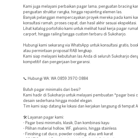
Kami juga melayani perbaikan pagar lama, penguatan bracing kan
penguatan struktur rangka, hingga repainting elemen las.
Banyak pelanggan mempercayakan proyek mereka pada kami kar
konsultasi ramah, proses cepat, dan hasil akhir sesuai ekspektasi.
Lihat katalog portofolio kami untuk melihat hasil kerja pagar ruma
carport, hingga railing tangga custom terbaru di Sukoharjo.
Hubungi kami sekarang via WhatsApp untuk konsultasi gratis, book
atau permintaan proposal RAB lengkap.
Kami siap melayani kebutuhan las Anda di seluruh Sukoharjo den
kompetitif dan pengerjaan bergaransi.
📞 Hubungi WA: WA 0859 3970 0884
Butuh pagar minimalis dari besi?
Kami hadir di Sukoharjo untuk melayani pembuatan *pagar besi
desain sederhana hingga model elegan.
Tim kami siap datang ke lokasi dan kerjakan langsung di tempat 
🛠️ Layanan pagar kami:
- Pagar besi minimalis, klasik, Dan kombinasi kayu
- Pilihan material hollow, WF, galvanis, hingga stainless
- Finishing cat duco, powder coating, atau anti karat