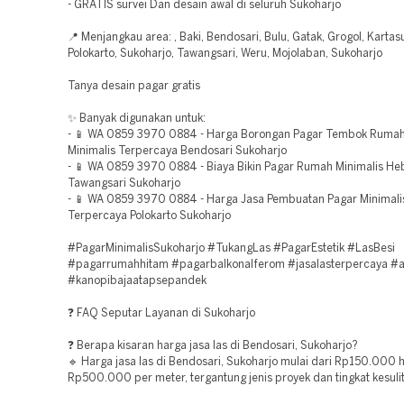
- GRATIS survei Dan desain awal di seluruh Sukoharjo
📍 Menjangkau area: , Baki, Bendosari, Bulu, Gatak, Grogol, Kartas
Polokarto, Sukoharjo, Tawangsari, Weru, Mojolaban, Sukoharjo
Tanya desain pagar gratis
✨ Banyak digunakan untuk:
- 📱 WA 0859 3970 0884 - Harga Borongan Pagar Tembok Ruma
Minimalis Terpercaya Bendosari Sukoharjo
- 📱 WA 0859 3970 0884 - Biaya Bikin Pagar Rumah Minimalis He
Tawangsari Sukoharjo
- 📱 WA 0859 3970 0884 - Harga Jasa Pembuatan Pagar Minimalis
Terpercaya Polokarto Sukoharjo
#PagarMinimalisSukoharjo #TukangLas #PagarEstetik #LasBesi
#pagarrumahhitam #pagarbalkonalferom #jasalasterpercaya #a
#kanopibajaatapsepandek
❓ FAQ Seputar Layanan di Sukoharjo
❓ Berapa kisaran harga jasa las di Bendosari, Sukoharjo?
🔹 Harga jasa las di Bendosari, Sukoharjo mulai dari Rp150.000 
Rp500.000 per meter, tergantung jenis proyek dan tingkat kesuli