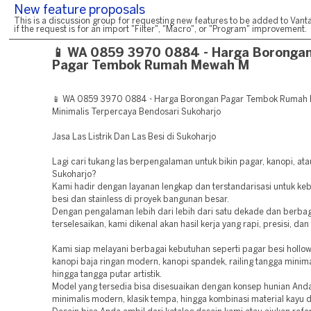
New feature proposals
This is a discussion group for requesting new features to be added to Vanta
if the request is for an import "Filter", "Macro", or "Program" improvement.
📱 WA 0859 3970 0884 - Harga Boronga
Pagar Tembok Rumah Mewah M
📱 WA 0859 3970 0884 - Harga Borongan Pagar Tembok Rumah
Minimalis Terpercaya Bendosari Sukoharjo
Jasa Las Listrik Dan Las Besi di Sukoharjo
Lagi cari tukang las berpengalaman untuk bikin pagar, kanopi, atau
Sukoharjo?
Kami hadir dengan layanan lengkap dan terstandarisasi untuk keb
besi dan stainless di proyek bangunan besar.
Dengan pengalaman lebih dari lebih dari satu dekade dan berbag
terselesaikan, kami dikenal akan hasil kerja yang rapi, presisi, da
Kami siap melayani berbagai kebutuhan seperti pagar besi hollow
kanopi baja ringan modern, kanopi spandek, railing tangga minimal
hingga tangga putar artistik.
Model yang tersedia bisa disesuaikan dengan konsep hunian Anda
minimalis modern, klasik tempa, hingga kombinasi material kayu 