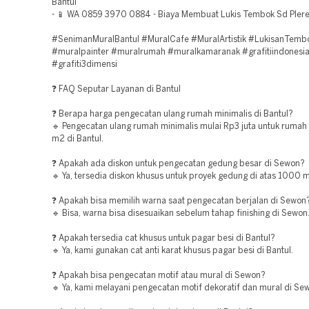
Bantul
- 📱 WA 0859 3970 0884 - Biaya Membuat Lukis Tembok Sd Plere
#SenimanMuralBantul #MuralCafe #MuralArtistik #LukisanTemb
#muralpainter #muralrumah #muralkamaranak #grafitiindonesi
#grafiti3dimensi
❓ FAQ Seputar Layanan di Bantul
❓ Berapa harga pengecatan ulang rumah minimalis di Bantul?
🔹 Pengecatan ulang rumah minimalis mulai Rp3 juta untuk rumah
m2 di Bantul.
❓ Apakah ada diskon untuk pengecatan gedung besar di Sewon?
🔹 Ya, tersedia diskon khusus untuk proyek gedung di atas 1000 
❓ Apakah bisa memilih warna saat pengecatan berjalan di Sewon
🔹 Bisa, warna bisa disesuaikan sebelum tahap finishing di Sewon
❓ Apakah tersedia cat khusus untuk pagar besi di Bantul?
🔹 Ya, kami gunakan cat anti karat khusus pagar besi di Bantul.
❓ Apakah bisa pengecatan motif atau mural di Sewon?
🔹 Ya, kami melayani pengecatan motif dekoratif dan mural di Se