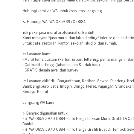
Telah dipercaya berbagai klien dari UMKM, sekolah, hingga perus
Hubungi kami via WA untuk konsultasi langsung.
📞 Hubungi WA: WA 0859 3970 0884
Yuk pakai jasa mural profesional di Bantul!
Kami melayani *jasa mural dan lukis dinding* interior dan eksteri
untuk cafe, restoran, kantor, sekolah, studio, dan rumah.
🎨 Layanan kami:
- Mural tema custom (kartun, urban, lettering, pemandangan, isla
- Cat kualitas tinggi (tahan cuaca & tidak bau)
- GRATIS desain awal dan survey
📍 Layanan aktif di: , Banguntapan, Kasihan, Sewon, Pundong, Kre
Bambanglipuro, Jetis, Imogiri, Dlingo, Pleret, Pajangan, Srandaka
Sedayu, Bantul
Langsung WA kami
✨ Banyak digunakan untuk:
- 📱 WA 0859 3970 0884 - Info Harga Lukisan Mural Grafiti Di C
Bantul
- 📱 WA 0859 3970 0884 - Info Harga Grafiti Buat Di Tembok Sek