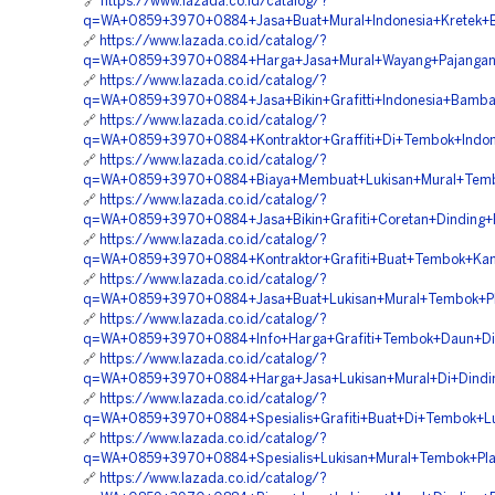
🔗
https://www.lazada.co.id/catalog/?
q=WA+0859+3970+0884+Jasa+Buat+Mural+Indonesia+Kretek+B
🔗
https://www.lazada.co.id/catalog/?
q=WA+0859+3970+0884+Harga+Jasa+Mural+Wayang+Pajangan
🔗
https://www.lazada.co.id/catalog/?
q=WA+0859+3970+0884+Jasa+Bikin+Grafitti+Indonesia+Bamban
🔗
https://www.lazada.co.id/catalog/?
q=WA+0859+3970+0884+Kontraktor+Graffiti+Di+Tembok+Indon
🔗
https://www.lazada.co.id/catalog/?
q=WA+0859+3970+0884+Biaya+Membuat+Lukisan+Mural+Tembok
🔗
https://www.lazada.co.id/catalog/?
q=WA+0859+3970+0884+Jasa+Bikin+Grafiti+Coretan+Dinding
🔗
https://www.lazada.co.id/catalog/?
q=WA+0859+3970+0884+Kontraktor+Grafiti+Buat+Tembok+Kam
🔗
https://www.lazada.co.id/catalog/?
q=WA+0859+3970+0884+Jasa+Buat+Lukisan+Mural+Tembok+Pla
🔗
https://www.lazada.co.id/catalog/?
q=WA+0859+3970+0884+Info+Harga+Grafiti+Tembok+Daun+Di+
🔗
https://www.lazada.co.id/catalog/?
q=WA+0859+3970+0884+Harga+Jasa+Lukisan+Mural+Di+Dinding
🔗
https://www.lazada.co.id/catalog/?
q=WA+0859+3970+0884+Spesialis+Grafiti+Buat+Di+Tembok+Lu
🔗
https://www.lazada.co.id/catalog/?
q=WA+0859+3970+0884+Spesialis+Lukisan+Mural+Tembok+Play
🔗
https://www.lazada.co.id/catalog/?