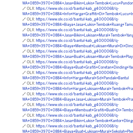
WA+0859+3970+0884+Jasa+Bikin+Lukis+Tembok+Lucu+Pundon
🔗 OLX:
https://www.olx.co.id/bantul-kab_g4000068/q-
WA+0859+3970+0884+Info+Harga+Graffiti+Di+Tembok+Lucu+Im
🔗 OLX:
https://www.olx.co.id/bantul-kab_g4000068/q-
WA+0859+3970+0884+Biaya+Jasa+Lukis+Tembok+Ruang+Tamu
🔗 OLX:
https://www.olx.co.id/bantul-kab_g4000068/q-
WA+0859+3970+0884+Jasa+Bikin+Lukisan+Mural+Tembok+Yang
🔗 OLX:
https://www.olx.co.id/bantul-kab_g4000068/q-
WA+0859+3970+0884+Biaya+Membuat+Lukisan+Mural+Di+Dindi
🔗 OLX:
https://www.olx.co.id/bantul-kab_g4000068/q-
WA+0859+3970+0884+Jasa+Buat+Lukisan+Mural+Tembok+Playg
🔗 OLX:
https://www.olx.co.id/bantul-kab_g4000068/q-
WA+0859+3970+0884+Biaya+Buat+Grafiti+Coretan+Dinding+Ya
🔗 OLX:
https://www.olx.co.id/bantul-kab_g4000068/q-
WA+0859+3970+0884+Info+Harga+Mural+Sd+Pandak+Bantul
🔗 OLX:
https://www.olx.co.id/bantul-kab_g4000068/q-
WA+0859+3970+0884+Info+Harga+Lukisan+Mural+Tembok+Prase
🔗 OLX:
https://www.olx.co.id/bantul-kab_g4000068/q-
WA+0859+3970+0884+Biaya+Jasa+Lukisan+Mural+Tembok+Pras
🔗 OLX:
https://www.olx.co.id/bantul-kab_g4000068/q-
WA+0859+3970+0884+Biaya+Membuat+Grafiti+Buat+Di+Tembo
🔗 OLX:
https://www.olx.co.id/bantul-kab_g4000068/q-
WA+0859+3970+0884+Jasa+Bikin+Lukis+Tembok+Kantor+Dling
🔗 OLX:
https://www.olx.co.id/bantul-kab_g4000068/q-
WA+0859+3970+0884+Biaya+Buat+Lukisan+Mural+Sekolah+Pler