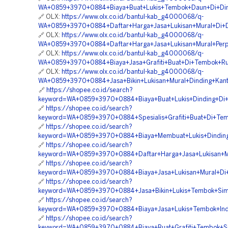
WA+0859+3970+0884+Biaya+Buat+Lukis+Tembok+Daun+Di+Din
🔗 OLX:
https://www.olx.co.id/bantul-kab_g4000068/q-
WA+0859+3970+0884+Daftar+Harga+Jasa+Lukisan+Mural+Di+D
🔗 OLX:
https://www.olx.co.id/bantul-kab_g4000068/q-
WA+0859+3970+0884+Daftar+Harga+Jasa+Lukisan+Mural+Perp
🔗 OLX:
https://www.olx.co.id/bantul-kab_g4000068/q-
WA+0859+3970+0884+Biaya+Jasa+Grafiti+Buat+Di+Tembok+Ru
🔗 OLX:
https://www.olx.co.id/bantul-kab_g4000068/q-
WA+0859+3970+0884+Jasa+Bikin+Lukisan+Mural+Dinding+Kant
🔗
https://shopee.co.id/search?
keyword=WA+0859+3970+0884+Biaya+Buat+Lukis+Dinding+Di+
🔗
https://shopee.co.id/search?
keyword=WA+0859+3970+0884+Spesialis+Grafiti+Buat+Di+Tem
🔗
https://shopee.co.id/search?
keyword=WA+0859+3970+0884+Biaya+Membuat+Lukis+Dinding
🔗
https://shopee.co.id/search?
keyword=WA+0859+3970+0884+Daftar+Harga+Jasa+Lukisan+Mur
🔗
https://shopee.co.id/search?
keyword=WA+0859+3970+0884+Biaya+Jasa+Lukisan+Mural+Di+Di
🔗
https://shopee.co.id/search?
keyword=WA+0859+3970+0884+Jasa+Bikin+Lukis+Tembok+Sim
🔗
https://shopee.co.id/search?
keyword=WA+0859+3970+0884+Biaya+Jasa+Lukis+Tembok+Indo
🔗
https://shopee.co.id/search?
keyword=WA+0859+3970+0884+Biaya+Buat+Grafiti+Tembok+Si