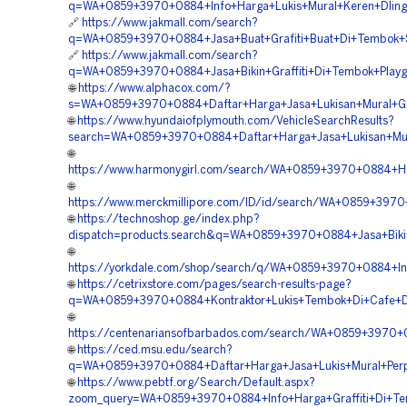
q=WA+0859+3970+0884+Info+Harga+Lukis+Mural+Keren+Dling
🔗
https://www.jakmall.com/search?
q=WA+0859+3970+0884+Jasa+Buat+Grafiti+Buat+Di+Tembok+
🔗
https://www.jakmall.com/search?
q=WA+0859+3970+0884+Jasa+Bikin+Graffiti+Di+Tembok+Playg
🌐
https://www.alphacox.com/?
s=WA+0859+3970+0884+Daftar+Harga+Jasa+Lukisan+Mural+Graf
🌐
https://www.hyundaiofplymouth.com/VehicleSearchResults?
search=WA+0859+3970+0884+Daftar+Harga+Jasa+Lukisan+Mur
🌐
https://www.harmonygirl.com/search/WA+0859+3970+0884+Ha
🌐
https://www.merckmillipore.com/ID/id/search/WA+0859+3970+
🌐
https://technoshop.ge/index.php?
dispatch=products.search&q=WA+0859+3970+0884+Jasa+Bikin
🌐
https://yorkdale.com/shop/search/q/WA+0859+3970+0884+In
🌐
https://cetrixstore.com/pages/search-results-page?
q=WA+0859+3970+0884+Kontraktor+Lukis+Tembok+Di+Cafe+Dl
🌐
https://centenariansofbarbados.com/search/WA+0859+3970+0
🌐
https://ced.msu.edu/search?
q=WA+0859+3970+0884+Daftar+Harga+Jasa+Lukis+Mural+Perpu
🌐
https://www.pebtf.org/Search/Default.aspx?
zoom_query=WA+0859+3970+0884+Info+Harga+Graffiti+Di+Te