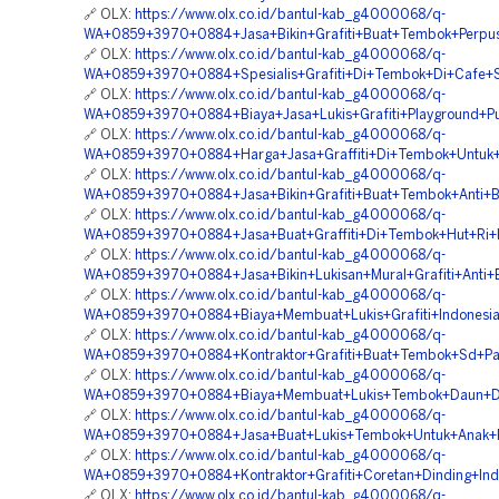
🔗 OLX:
https://www.olx.co.id/bantul-kab_g4000068/q-
WA+0859+3970+0884+Jasa+Bikin+Grafiti+Buat+Tembok+Perpus
🔗 OLX:
https://www.olx.co.id/bantul-kab_g4000068/q-
WA+0859+3970+0884+Spesialis+Grafiti+Di+Tembok+Di+Cafe+S
🔗 OLX:
https://www.olx.co.id/bantul-kab_g4000068/q-
WA+0859+3970+0884+Biaya+Jasa+Lukis+Grafiti+Playground+P
🔗 OLX:
https://www.olx.co.id/bantul-kab_g4000068/q-
WA+0859+3970+0884+Harga+Jasa+Graffiti+Di+Tembok+Untuk+A
🔗 OLX:
https://www.olx.co.id/bantul-kab_g4000068/q-
WA+0859+3970+0884+Jasa+Bikin+Grafiti+Buat+Tembok+Anti+Bu
🔗 OLX:
https://www.olx.co.id/bantul-kab_g4000068/q-
WA+0859+3970+0884+Jasa+Buat+Graffiti+Di+Tembok+Hut+Ri+K
🔗 OLX:
https://www.olx.co.id/bantul-kab_g4000068/q-
WA+0859+3970+0884+Jasa+Bikin+Lukisan+Mural+Grafiti+Anti+B
🔗 OLX:
https://www.olx.co.id/bantul-kab_g4000068/q-
WA+0859+3970+0884+Biaya+Membuat+Lukis+Grafiti+Indonesia
🔗 OLX:
https://www.olx.co.id/bantul-kab_g4000068/q-
WA+0859+3970+0884+Kontraktor+Grafiti+Buat+Tembok+Sd+Pa
🔗 OLX:
https://www.olx.co.id/bantul-kab_g4000068/q-
WA+0859+3970+0884+Biaya+Membuat+Lukis+Tembok+Daun+Di+
🔗 OLX:
https://www.olx.co.id/bantul-kab_g4000068/q-
WA+0859+3970+0884+Jasa+Buat+Lukis+Tembok+Untuk+Anak+P
🔗 OLX:
https://www.olx.co.id/bantul-kab_g4000068/q-
WA+0859+3970+0884+Kontraktor+Grafiti+Coretan+Dinding+Ind
🔗 OLX:
https://www.olx.co.id/bantul-kab_g4000068/q-