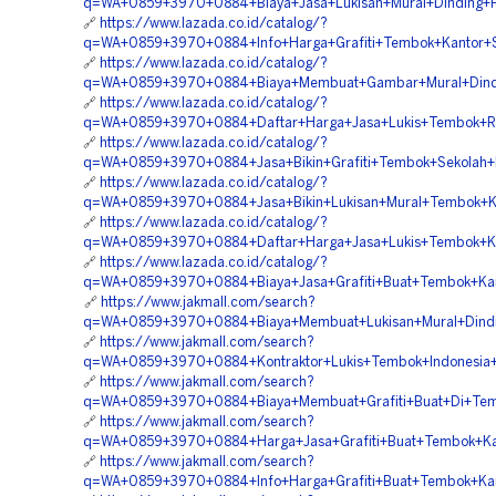
q=WA+0859+3970+0884+Biaya+Jasa+Lukisan+Mural+Dinding+Pe
🔗
https://www.lazada.co.id/catalog/?
q=WA+0859+3970+0884+Info+Harga+Grafiti+Tembok+Kantor+S
🔗
https://www.lazada.co.id/catalog/?
q=WA+0859+3970+0884+Biaya+Membuat+Gambar+Mural+Dindin
🔗
https://www.lazada.co.id/catalog/?
q=WA+0859+3970+0884+Daftar+Harga+Jasa+Lukis+Tembok+R
🔗
https://www.lazada.co.id/catalog/?
q=WA+0859+3970+0884+Jasa+Bikin+Grafiti+Tembok+Sekolah+D
🔗
https://www.lazada.co.id/catalog/?
q=WA+0859+3970+0884+Jasa+Bikin+Lukisan+Mural+Tembok+K
🔗
https://www.lazada.co.id/catalog/?
q=WA+0859+3970+0884+Daftar+Harga+Jasa+Lukis+Tembok+Kan
🔗
https://www.lazada.co.id/catalog/?
q=WA+0859+3970+0884+Biaya+Jasa+Grafiti+Buat+Tembok+Kant
🔗
https://www.jakmall.com/search?
q=WA+0859+3970+0884+Biaya+Membuat+Lukisan+Mural+Dindin
🔗
https://www.jakmall.com/search?
q=WA+0859+3970+0884+Kontraktor+Lukis+Tembok+Indonesia+P
🔗
https://www.jakmall.com/search?
q=WA+0859+3970+0884+Biaya+Membuat+Grafiti+Buat+Di+Te
🔗
https://www.jakmall.com/search?
q=WA+0859+3970+0884+Harga+Jasa+Grafiti+Buat+Tembok+Kan
🔗
https://www.jakmall.com/search?
q=WA+0859+3970+0884+Info+Harga+Grafiti+Buat+Tembok+Kan