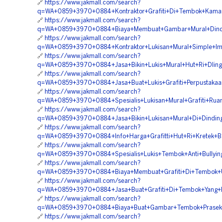
🔗
https://www.jakmall.com/search?
q=WA+0859+3970+0884+Kontraktor+Grafiti+Di+Tembok+Kamar
🔗
https://www.jakmall.com/search?
q=WA+0859+3970+0884+Biaya+Membuat+Gambar+Mural+Dindi
🔗
https://www.jakmall.com/search?
q=WA+0859+3970+0884+Kontraktor+Lukisan+Mural+Simple+Imo
🔗
https://www.jakmall.com/search?
q=WA+0859+3970+0884+Jasa+Bikin+Lukis+Mural+Hut+Ri+Dling
🔗
https://www.jakmall.com/search?
q=WA+0859+3970+0884+Jasa+Buat+Lukis+Grafiti+Perpustakaa
🔗
https://www.jakmall.com/search?
q=WA+0859+3970+0884+Spesialis+Lukisan+Mural+Grafiti+Rua
🔗
https://www.jakmall.com/search?
q=WA+0859+3970+0884+Jasa+Bikin+Lukisan+Mural+Di+Dinding+
🔗
https://www.jakmall.com/search?
q=WA+0859+3970+0884+Info+Harga+Grafitti+Hut+Ri+Kretek+B
🔗
https://www.jakmall.com/search?
q=WA+0859+3970+0884+Spesialis+Lukis+Tembok+Anti+Bullying
🔗
https://www.jakmall.com/search?
q=WA+0859+3970+0884+Biaya+Membuat+Grafiti+Di+Tembok+U
🔗
https://www.jakmall.com/search?
q=WA+0859+3970+0884+Jasa+Buat+Grafiti+Di+Tembok+Yang+B
🔗
https://www.jakmall.com/search?
q=WA+0859+3970+0884+Biaya+Buat+Gambar+Tembok+Praseko
🔗
https://www.jakmall.com/search?