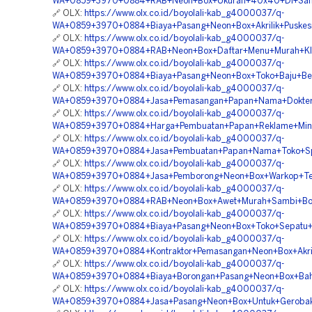
WA+0859+3970+0884+RAB+Neon+Box+Ukuran+40x40+Di+Samb
🔗 OLX:
https://www.olx.co.id/boyolali-kab_g4000037/q-
WA+0859+3970+0884+Biaya+Pasang+Neon+Box+Akrilik+Puskes
🔗 OLX:
https://www.olx.co.id/boyolali-kab_g4000037/q-
WA+0859+3970+0884+RAB+Neon+Box+Daftar+Menu+Murah+Kle
🔗 OLX:
https://www.olx.co.id/boyolali-kab_g4000037/q-
WA+0859+3970+0884+Biaya+Pasang+Neon+Box+Toko+Baju+Berp
🔗 OLX:
https://www.olx.co.id/boyolali-kab_g4000037/q-
WA+0859+3970+0884+Jasa+Pemasangan+Papan+Nama+Dokter+
🔗 OLX:
https://www.olx.co.id/boyolali-kab_g4000037/q-
WA+0859+3970+0884+Harga+Pembuatan+Papan+Reklame+Mini+
🔗 OLX:
https://www.olx.co.id/boyolali-kab_g4000037/q-
WA+0859+3970+0884+Jasa+Pembuatan+Papan+Nama+Toko+Spa
🔗 OLX:
https://www.olx.co.id/boyolali-kab_g4000037/q-
WA+0859+3970+0884+Jasa+Pemborong+Neon+Box+Warkop+Ter
🔗 OLX:
https://www.olx.co.id/boyolali-kab_g4000037/q-
WA+0859+3970+0884+RAB+Neon+Box+Awet+Murah+Sambi+Boy
🔗 OLX:
https://www.olx.co.id/boyolali-kab_g4000037/q-
WA+0859+3970+0884+Biaya+Pasang+Neon+Box+Toko+Sepatu+T
🔗 OLX:
https://www.olx.co.id/boyolali-kab_g4000037/q-
WA+0859+3970+0884+Kontraktor+Pemasangan+Neon+Box+Akrili
🔗 OLX:
https://www.olx.co.id/boyolali-kab_g4000037/q-
WA+0859+3970+0884+Biaya+Borongan+Pasang+Neon+Box+Bahan+
🔗 OLX:
https://www.olx.co.id/boyolali-kab_g4000037/q-
WA+0859+3970+0884+Jasa+Pasang+Neon+Box+Untuk+Gerobak+