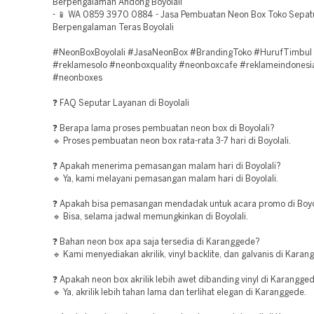
Berpengalaman Andong Boyolali
- 📱 WA 0859 3970 0884 - Jasa Pembuatan Neon Box Toko Sepat
Berpengalaman Teras Boyolali
#NeonBoxBoyolali #JasaNeonBox #BrandingToko #HurufTimbul
#reklamesolo #neonboxquality #neonboxcafe #reklameindonesi
#neonboxes
❓ FAQ Seputar Layanan di Boyolali
❓ Berapa lama proses pembuatan neon box di Boyolali?
🔹 Proses pembuatan neon box rata-rata 3-7 hari di Boyolali.
❓ Apakah menerima pemasangan malam hari di Boyolali?
🔹 Ya, kami melayani pemasangan malam hari di Boyolali.
❓ Apakah bisa pemasangan mendadak untuk acara promo di Boyo
🔹 Bisa, selama jadwal memungkinkan di Boyolali.
❓ Bahan neon box apa saja tersedia di Karanggede?
🔹 Kami menyediakan akrilik, vinyl backlite, dan galvanis di Karan
❓ Apakah neon box akrilik lebih awet dibanding vinyl di Karangge
🔹 Ya, akrilik lebih tahan lama dan terlihat elegan di Karanggede.