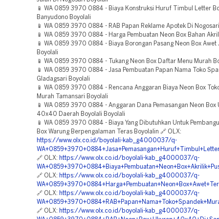
📱 WA 0859 3970 0884 - Biaya Konstruksi Huruf Timbul Letter B
Banyudono Boyolali
📱 WA 0859 3970 0884 - RAB Papan Reklame Apotek Di Nogosari 
📱 WA 0859 3970 0884 - Harga Pembuatan Neon Box Bahan Akrilik
📱 WA 0859 3970 0884 - Biaya Borongan Pasang Neon Box Awet 
Boyolali
📱 WA 0859 3970 0884 - Tukang Neon Box Daftar Menu Murah Bo
📱 WA 0859 3970 0884 - Jasa Pembuatan Papan Nama Toko Spa
Gladagsari Boyolali
📱 WA 0859 3970 0884 - Rencana Anggaran Biaya Neon Box Tok
Murah Tamansari Boyolali
📱 WA 0859 3970 0884 - Anggaran Dana Pemasangan Neon Box 
40x40 Daerah Boyolali Boyolali
📱 WA 0859 3970 0884 - Biaya Yang Dibutuhkan Untuk Pembang
Box Warung Berpengalaman Teras Boyolalin 🔗 OLX:
https://www.olx.co.id/boyolali-kab_g4000037/q-
WA+0859+3970+0884+Jasa+Pemasangan+Huruf+Timbul+Letter+D
🔗 OLX:
https://www.olx.co.id/boyolali-kab_g4000037/q-
WA+0859+3970+0884+Biaya+Pembuatan+Neon+Box+Akrilik+Pus
🔗 OLX:
https://www.olx.co.id/boyolali-kab_g4000037/q-
WA+0859+3970+0884+Harga+Pembuatan+Neon+Box+Awet+Terp
🔗 OLX:
https://www.olx.co.id/boyolali-kab_g4000037/q-
WA+0859+3970+0884+RAB+Papan+Nama+Toko+Spandek+Murah
🔗 OLX:
https://www.olx.co.id/boyolali-kab_g4000037/q-