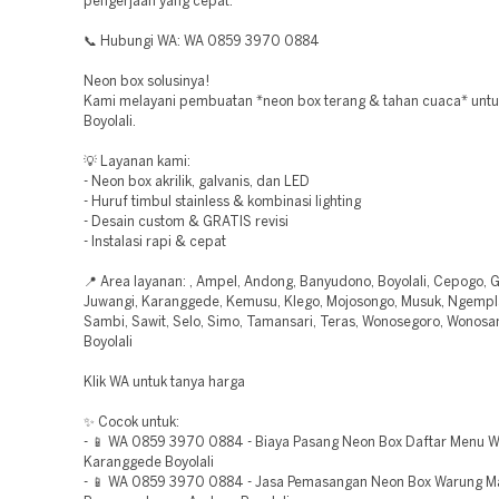
pengerjaan yang cepat.
📞 Hubungi WA: WA 0859 3970 0884
Neon box solusinya!
Kami melayani pembuatan *neon box terang & tahan cuaca* untu
Boyolali.
💡 Layanan kami:
- Neon box akrilik, galvanis, dan LED
- Huruf timbul stainless & kombinasi lighting
- Desain custom & GRATIS revisi
- Instalasi rapi & cepat
📍 Area layanan: , Ampel, Andong, Banyudono, Boyolali, Cepogo, G
Juwangi, Karanggede, Kemusu, Klego, Mojosongo, Musuk, Ngempla
Sambi, Sawit, Selo, Simo, Tamansari, Teras, Wonosegoro, Wonos
Boyolali
Klik WA untuk tanya harga
✨ Cocok untuk:
- 📱 WA 0859 3970 0884 - Biaya Pasang Neon Box Daftar Menu W
Karanggede Boyolali
- 📱 WA 0859 3970 0884 - Jasa Pemasangan Neon Box Warung M