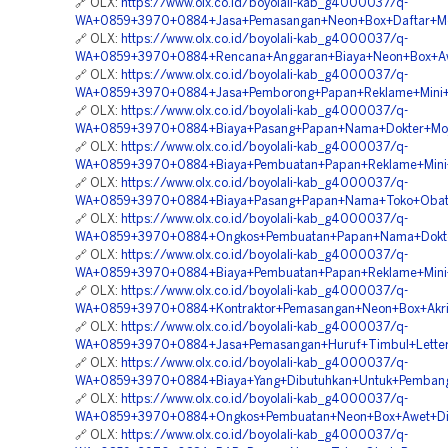
🔗 OLX:
https://www.olx.co.id/boyolali-kab_g4000037/q-
WA+0859+3970+0884+Jasa+Pemasangan+Neon+Box+Daftar+Men
🔗 OLX:
https://www.olx.co.id/boyolali-kab_g4000037/q-
WA+0859+3970+0884+Rencana+Anggaran+Biaya+Neon+Box+Awe
🔗 OLX:
https://www.olx.co.id/boyolali-kab_g4000037/q-
WA+0859+3970+0884+Jasa+Pemborong+Papan+Reklame+Mini+B
🔗 OLX:
https://www.olx.co.id/boyolali-kab_g4000037/q-
WA+0859+3970+0884+Biaya+Pasang+Papan+Nama+Dokter+Mojo
🔗 OLX:
https://www.olx.co.id/boyolali-kab_g4000037/q-
WA+0859+3970+0884+Biaya+Pembuatan+Papan+Reklame+Mini+
🔗 OLX:
https://www.olx.co.id/boyolali-kab_g4000037/q-
WA+0859+3970+0884+Biaya+Pasang+Papan+Nama+Toko+Obat+
🔗 OLX:
https://www.olx.co.id/boyolali-kab_g4000037/q-
WA+0859+3970+0884+Ongkos+Pembuatan+Papan+Nama+Dokter
🔗 OLX:
https://www.olx.co.id/boyolali-kab_g4000037/q-
WA+0859+3970+0884+Biaya+Pembuatan+Papan+Reklame+Mini+
🔗 OLX:
https://www.olx.co.id/boyolali-kab_g4000037/q-
WA+0859+3970+0884+Kontraktor+Pemasangan+Neon+Box+Akrili
🔗 OLX:
https://www.olx.co.id/boyolali-kab_g4000037/q-
WA+0859+3970+0884+Jasa+Pemasangan+Huruf+Timbul+Letter+
🔗 OLX:
https://www.olx.co.id/boyolali-kab_g4000037/q-
WA+0859+3970+0884+Biaya+Yang+Dibutuhkan+Untuk+Pembang
🔗 OLX:
https://www.olx.co.id/boyolali-kab_g4000037/q-
WA+0859+3970+0884+Ongkos+Pembuatan+Neon+Box+Awet+Di+
🔗 OLX:
https://www.olx.co.id/boyolali-kab_g4000037/q-