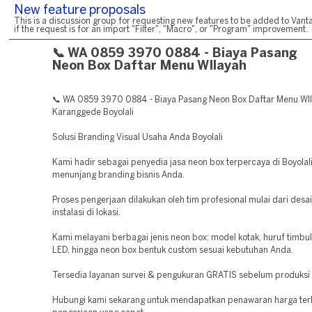
New feature proposals
This is a discussion group for requesting new features to be added to Vanta
if the request is for an import "Filter", "Macro", or "Program" improvement.
📞 WA 0859 3970 0884 - Biaya Pasang
Neon Box Daftar Menu WIlayah
📞 WA 0859 3970 0884 - Biaya Pasang Neon Box Daftar Menu WI
Karanggede Boyolali
Solusi Branding Visual Usaha Anda Boyolali
Kami hadir sebagai penyedia jasa neon box terpercaya di Boyolal
menunjang branding bisnis Anda.
Proses pengerjaan dilakukan oleh tim profesional mulai dari desa
instalasi di lokasi.
Kami melayani berbagai jenis neon box: model kotak, huruf timbul
LED, hingga neon box bentuk custom sesuai kebutuhan Anda.
Tersedia layanan survei & pengukuran GRATIS sebelum produksi 
Hubungi kami sekarang untuk mendapatkan penawaran harga ter